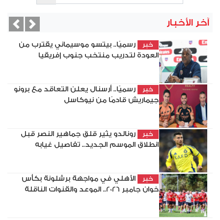
آخر الأخبار
vious
Next
رسميًا.. بيتسو موسيماني يقترب من
خبر
العودة لتدريب منتخب جنوب إفريقيا
رسميًا.. أرسنال يعلن التعاقد مع برونو
خبر
جيماريش قادمًا من نيوكاسل
رونالدو يثير قلق جماهير النصر قبل
خبر
انطلاق الموسم الجديد.. تفاصيل غيابه
الأهلي في مواجهة برشلونة بكأس
خبر
خوان جامبر 2026.. الموعد والقنوات الناقلة