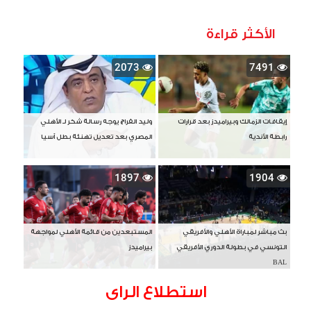
الأكثر قراءة
2073
7491
إيقافات الزمالك وبيراميدز بعد قرارات
وليد الفراج يوجه رسالة شكر لـ الأهلي
رابطة الأندية
المصري بعد تعديل تهنئة بطل آسيا
1897
1904
بث مباشر لمباراة الأهلي والأفريقي
المستبعدين من قائمة الأهلي لمواجهة
التونسي في بطولة الدوري الأفريقي
بيراميدز
BAL
استطلاع الراى