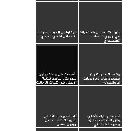
البقاء
بتروجت يسجل هدف رائع
المقاولون العرب وفاركو
في مرمي الاتحاد
يتعادلان 1-1 في الدوري
السكندري
مقصية عالمية من
بأصوات كل معلقي أون
محمود صابر تزين تعادل
سبورت .. شاهد ثلاثية
زد والجونة
الأهلي في شباك الزمالك
أهداف مباراة الأهلي
أهداف مباراة الأهلي
والزمالك 3-0 بتعليق
والزمالك 3-0 بتعليق
محمد الكواليني
مؤمن حسن