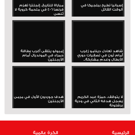
إسبانيا تطيح ببلجيكا في
مباراة للتاريخ.. إنجلترا تهزم
الوقت القاتل
فرنسا 6-4 في ملحمة كروية لا
تُنسى
شاهد تعادل دينامو زغرب
إمبولو يتلقى أغرب بطاقة
أمام ثون في تصفيات دوري
حمراء في المونديال أمام
الأبطال وعدم مشاركة...
الأرجنتين
لا يتوقف.. حمزة عبد الكريم
هدف جوردون الأول في مرمى
يسجل هدفه الثاني في ودية
الأرجنتين
برشلونة
الرئيسية
الكرة عالمية