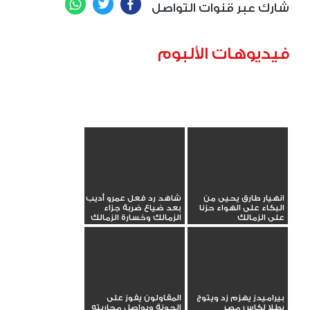
WhatsApp
Twitter
Facebook
شارك عبر قنوات التواصل
فيديوهات الألبوم
انهيار طارق يحيى من
شاهد رد فعل عمرو أديب
البكاء على الهواء حزنا
بعد ضياع ضربة جزاء
على الزمالك
الزمالك وخسارة الزمالك
بيراميدز يهزم زد ويتوج
المقاولون يفوز على
بطلا لكاس مصر
الجونة ويواصل محاربته