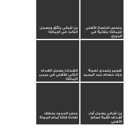
ملخص اكتساح الأهلي
بن شرقي يتألق ويسجل
للزمالك بثلاثية في
الثالث في الزمالك
الدوري
شوبير يتصدى لضربة
الشحات يسجل الهدف
جزاء حسام عبد المجيد
الثاني للأهلي في مرمى
الزمالك
بن شرقي يسجل أول
حرس الحدود يخطف
أهداف القمة لصالح
تعادلًا قاتلًا أمام الجونة
الأهلي