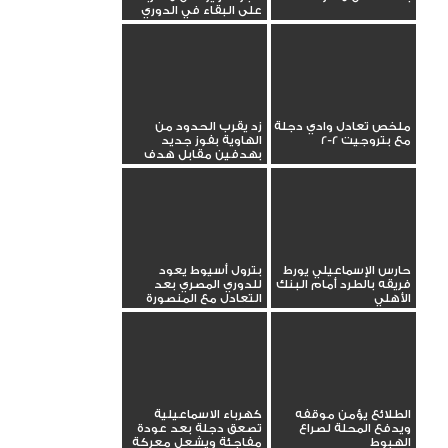
على البقاء في الدوري
ملخص تعادل وادي دجلة
زد يقرب الحدود من
مع بتروجيت 2-2
الهاوية بفوز جديد
بهدفين مقابل هدف
حارس الإسماعيلي يورط
بترول أسيوط يعود
فريقه بالطرد أمام البنك
للدوري المصري بعد
الأهلي
التعادل مع المنصورة
الطلائع يؤمن موقفه
كهرباء الاسماعيلية
ويدفع المحلة لصراع
تصعق دجلة بعد عودة
الهبوط
مفاجئة ويشعل معركة