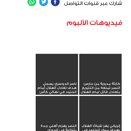
WhatsApp
Twitter
Facebook
شارك عبر قنوات التواصل
فيديوهات الألبوم
كارثة مدوية من حارس
ناصر الدوسري يسجل
النصر تمنعه من التتويج
هدف تعادل الهلال أمام
بتعادل قاتل امام الهلال
الخلود في نهائي كأس
الملك
إنريكي يهز شباك الهلال
النصر يهزم أهلي جدة
بهدف مبكر للخلود في
بثنائية في الدوري