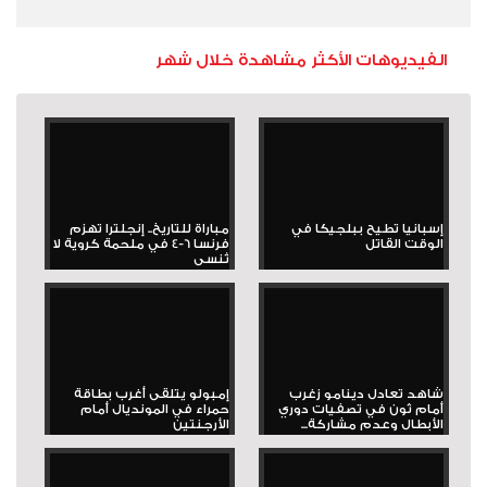
الفيديوهات الأكثر مشاهدة خلال شهر
إسبانيا تطيح ببلجيكا في
مباراة للتاريخ.. إنجلترا تهزم
الوقت القاتل
فرنسا 6-4 في ملحمة كروية لا
تُنسى
شاهد تعادل دينامو زغرب
إمبولو يتلقى أغرب بطاقة
أمام ثون في تصفيات دوري
حمراء في المونديال أمام
الأبطال وعدم مشاركة...
الأرجنتين