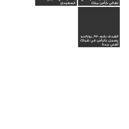
نهائي كأس ملك
السعودي
السعودية
الهدف رقم 970.. رونالدو
يسجل بالرأس في شباك
أهلي جدة