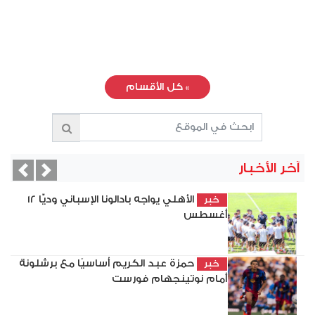
»
كل الأقسام
آخر الأخبار
vious
Next
الأهلي يواجه بادالونا الإسباني وديًّا 12
خبر
أغسطس
حمزة عبد الكريم أساسيًا مع برشلونة
خبر
أمام نوتينجهام فورست