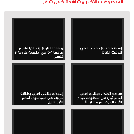
الفيديوهات الأكثر مشاهدة خلال شهر
إسبانيا تطيح ببلجيكا في
مباراة للتاريخ.. إنجلترا تهزم
الوقت القاتل
فرنسا 6-4 في ملحمة كروية لا
تُنسى
شاهد تعادل دينامو زغرب
إمبولو يتلقى أغرب بطاقة
أمام ثون في تصفيات دوري
حمراء في المونديال أمام
الأبطال وعدم مشاركة...
الأرجنتين