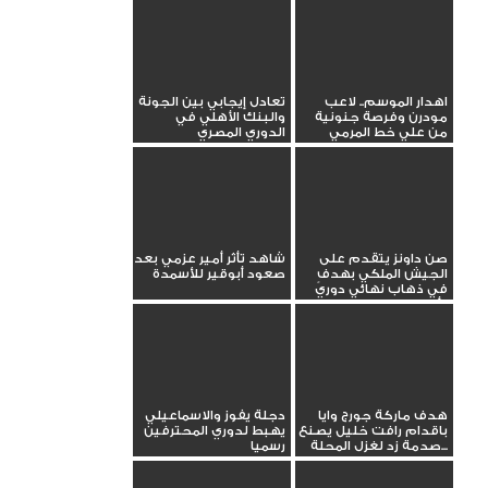
اهدار الموسم.. لاعب
تعادل إيجابي بين الجونة
مودرن وفرصة جنونية
والبنك الأهلي في
من علي خط المرمي
الدوري المصري
صن داونز يتقدم على
شاهد تأثر أمير عزمي بعد
الجيش الملكي بهدفٍ
صعود أبوقير للأسمدة
في ذهاب نهائي دوري
أبطال...
هدف ماركة جورج وايا
دجلة يفوز والاسماعيلي
باقدام رافت خليل يصنع
يهبط لدوري المحترفين
صدمة زد لغزل المحلة...
رسميا