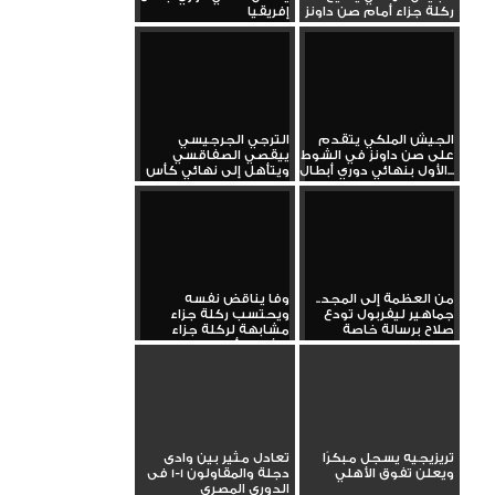
ركلة جزاء أمام صن داونز
إفريقيا
الجيش الملكي يتقدم
الترجي الجرجيسي
على صن داونز في الشوط
ييقصي الصفاقسي
الأول بنهائي دوري أبطال...
ويتأهل إلى نهائي كأس
تونس
من العظمة إلى المجد..
وفا يناقض نفسه
جماهير ليفربول تودع
ويحتسب ركلة جزاء
صلاح برسالة خاصة
مشابهة لركلة جزاء
الأهلي أمام...
تريزيجيه يسجل مبكرًا
تعادل مثير بين وادى
ويعلن تفوق الأهلي
دجلة والمقاولون 1-1 فى
الدورى المصرى