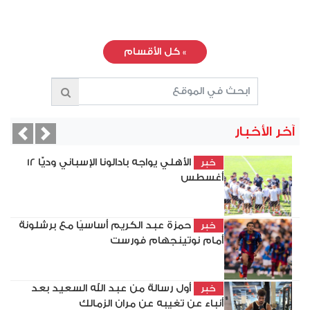
»
كل الأقسام
آخر الأخبار
vious
Next
الأهلي يواجه بادالونا الإسباني وديًّا 12
خبر
أغسطس
حمزة عبد الكريم أساسيًا مع برشلونة
خبر
أمام نوتينجهام فورست
أول رسالة من عبد الله السعيد بعد
خبر
أنباء عن تغيبه عن مران الزمالك