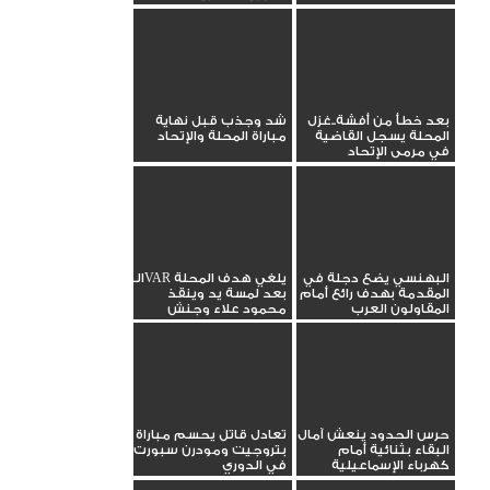
بعد خطأ من أفشة..غزل
شد وجذب قبل نهاية
المحلة يسجل القاضية
مباراة المحلة والإتحاد
في مرمى الإتحاد
البهنسي يضع دجلة في
الـVAR يلغي هدف المحلة
المقدمة بهدف رائع أمام
بعد لمسة يد وينقذ
المقاولون العرب
محمود علاء وجنش
حرس الحدود ينعش آمال
تعادل قاتل يحسم مباراة
البقاء بثنائية أمام
بتروجيت ومودرن سبورت
كهرباء الإسماعيلية
في الدوري