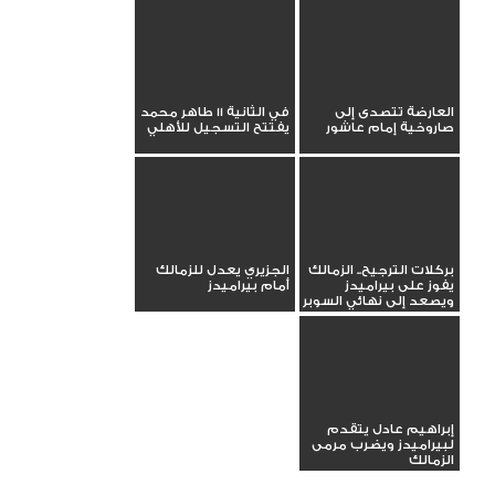
العارضة تتصدى إلى
في الثانية 11 طاهر محمد
صاروخية إمام عاشور
يفتتح التسجيل للأهلي
بركلات الترجيح.. الزمالك
الجزيري يعدل للزمالك
يفوز على بيراميدز
أمام بيراميدز
ويصعد إلى نهائي السوبر
إبراهيم عادل يتقدم
لبيراميدز ويضرب مرمى
الزمالك