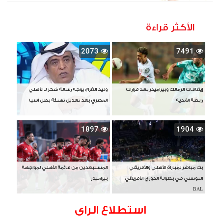
الأكثر قراءة
2073
7491
إيقافات الزمالك وبيراميدز بعد قرارات
وليد الفراج يوجه رسالة شكر لـ الأهلي
رابطة الأندية
المصري بعد تعديل تهنئة بطل آسيا
1897
1904
بث مباشر لمباراة الأهلي والأفريقي
المستبعدين من قائمة الأهلي لمواجهة
التونسي في بطولة الدوري الأفريقي
بيراميدز
BAL
استطلاع الراى