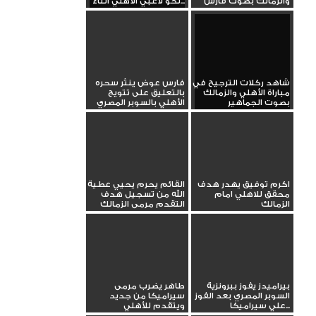
والزمالك بصوت فارس
نحو لاعبي الأهلي أثناء...
عوض
شاهد ركلات الترجيح في
فارس عوض ينثر سحره
مباراة الأهلي والزمالك
بالتعليق على تتويج
بصوت الجماهير
الأهلي بالسوبر المصري
بكلمات...
اكرم توفيق يهدر هدف
القائم يحرم يحيي عطية
محقق للاهلي امام
الله من تسجيل هدف
الزمالك
التقدم مرمى الزمالك
بيراميدز يفوز ببرونزية
طاهر يضرب مرمى
السوبر المصري بعد الفوز
سيراميكا من جديد
علي سيراميكا...
ويتقدم للأهلي