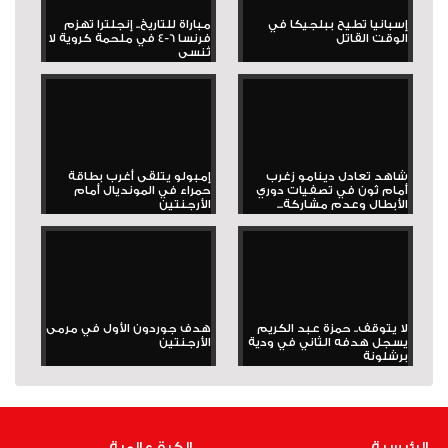
إسبانيا تطيح ببلجيكا في
مباراة للتاريخ.. إنجلترا تهزم
الوقت القاتل
فرنسا 6-4 في ملحمة كروية لا
تُنسى
شاهد تعادل دينامو زغرب
إمبولو يتلقى أغرب بطاقة
أمام ثون في تصفيات دوري
حمراء في المونديال أمام
الأبطال وعدم مشاركة...
الأرجنتين
لا يتوقف.. حمزة عبد الكريم
هدف جوردون الأول في مرمى
يسجل هدفه الثاني في ودية
الأرجنتين
برشلونة