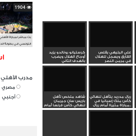
1904
بث مباشر لمباراة الأهلي
التونسي في بطولة الد
الأفريقي BAL
علي البليهي يقلص
كرستيانو رونالدو يزيد
اس
الفارق ويسجل للهلال
أوجاع الهلال ويضرب
في مرمى النصر
بالهدف الثاني
مدرب الأهلي 
مصري
أجنبي
ريال مدريد يتأهل لنهائي
شاهد ملخص تأهل
كأس ملك إسبانيا في
باريس سان جيرمان
مباراة مثيرة أمام ريال...
لنهائي كأس فرنسا أمام
دانكيرك