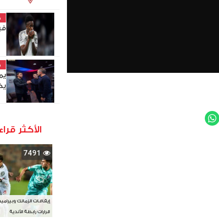
خ
في
خ
يم
يخ
WhatsApp
Twit
الأكثر قراء
7491
إيقافات الزمالك وبيرامي
قرارات رابطة الأندية