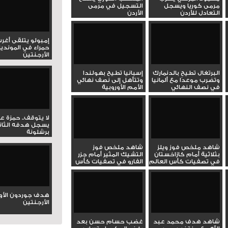
مرمى كوريا ويسجل
التسجيل في مرمى
التعادل للأردن
الأردن
إمبولو يتلقى أغر
حمراء في المونديا
الأرجنتين
البرتغال تطيح بالدنمارك
إسبانيا تطيح بهولندا
وتضرب موعدًا مع ألمانيا
وتتأهل إلى نصف نهائي
في نصف النهائي
الأمم الأوروبية
لا يتوقف.. حمزة ع
يسجل هدفه الثان
برشلونة
شاهد ملخص فوز ويلز
شاهد ملخص فوز
بثلاثية أمام كازاخستان
التشيك المثير أمام جزر
في تصفيات كأس العالم
الفارو في تصفيات كأس
العالم
هدف جوردون الأو
الأرجنتين
شاهد هدف محمد عبد
غضب حسام حسن بعد