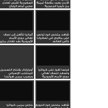
الأردن يعود بنقطة ثمينة
السعودية تفرض تعادل
من كوريا الجنوبية
سلبي أمام اليابان
شاهد ملخص فوز تونس
ألمانيا تتأهل إلى نصف
على مالاوي في تصفيات
نهائي دوري الأمم
كأس العالم
الأوروبية بعد تعادل مثير
مع...
فرنسا تفوز على كرواتيا
أويارزابال يفتتح التسجيل
وتصعد لنصف نهائي
للمنتخب الإسباني
دوري الأمم الأوروبية
ويضرب مرمى هولندا
شاهد ملخص فوز النرويج
حارس مرمى كرواتيا