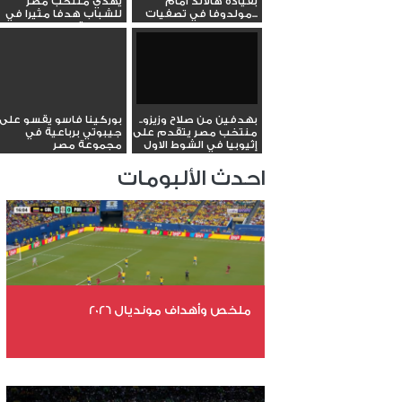
بقيادة هالاند أمام
يهدي منتخب مصر
مولدوفا في تصفيات...
للشباب هدفا مثيرا في
البطولة...
بهدفين من صلاح وزيزو..
بوركينا فاسو يقسو على
منتخب مصر يتقدم على
جيبوتي برباعية في
إثيوبيا في الشوط الاول
مجموعة مصر
احدث الألبومات
ملخص وأهداف مونديال 2026
عدد الملفات 29
عدد المشاهدات 4808