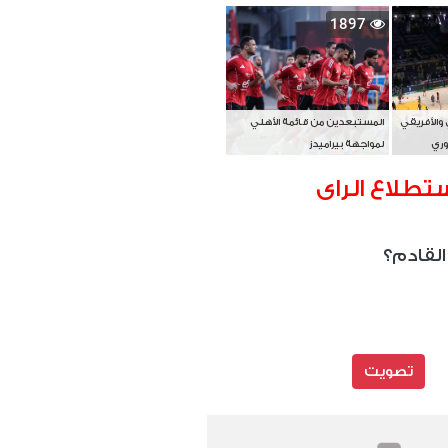
بطل آسيا
1897
 والأفريقي
المستبعدين من قائمة الأهلي
وري
لمواجهة بيراميدز
تطلاع الراى
القادم؟
تصويت