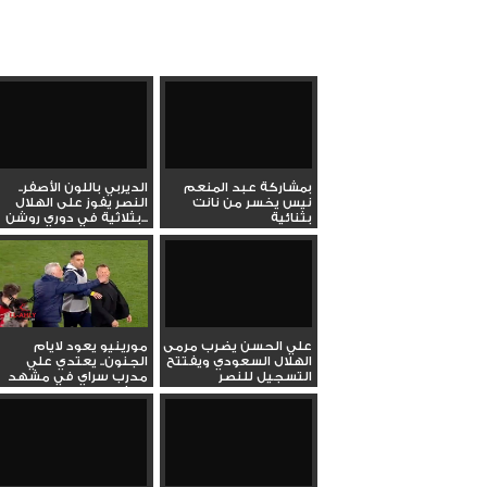
بمشاركة عبد المنعم
الديربي باللون الأصفر..
نيس يخسر من نانت
النصر يفوز على الهلال
بثنائية
بثلاثية في دوري روشن...
علي الحسن يضرب مرمى
مورينيو يعود لايام
الهلال السعودي ويفتتح
الجنون.. يعتدي علي
التسجيل للنصر
مدرب سراي في مشهد
كارثي