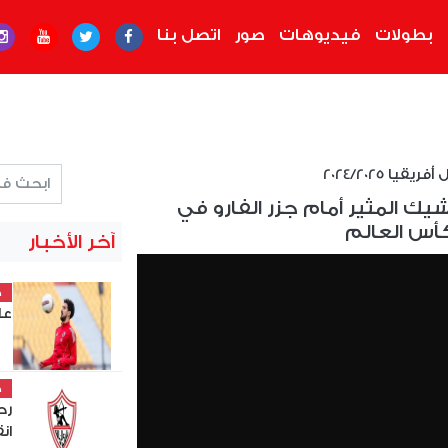
بطولات
فيديوهات
صور
اتصل بنا
قيا 2024/2025
يك المثير أمام جزر الفارو في
أس العالم
آخر الأخبار
خ
عل
خ
رح
ان