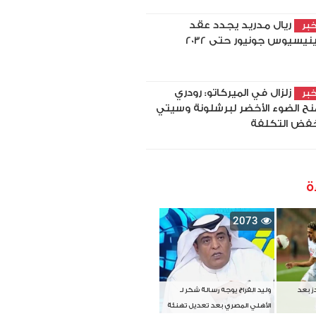
ريال مدريد يجدد عقد
بر
نيسيوس جونيور حتى 2032
زلزال في الميركاتو: رودري
بر
نح الضوء الأخضر لبرشلونة وسيتي
فض التكلفة
ة
2073
دز بعد
وليد الفراج يوجه رسالة شكر لـ
الأهلي المصري بعد تعديل تهنئة