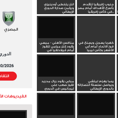
جنوب إفريقيا تتقدم
انتر يتخطى أودينيزي
بأسرع الأهداف أمام مصر
ويؤمن صدارة الدوري
في كأس إفريقيا...
الإيطالي
المصري
كهربا يسجل ويصنع في
منافس الأهلي - ميسي
فوز الاتحاد أمام أبي
يقود إنتر ميامي للفوز
الأشهر بكأس ليبيا
أمام فيلادلفيا في
الدوري العا
الدوري...
5/20/2026 التوقيت 
التفا
روما يهزم ليتشي
مبابي يقود ريال مدريد
ويواصل سلسلة انتصاراته
لفوز صعب على
بالدوري الإيطالي
ليجانيس في الدوري
الفيديوهات ال