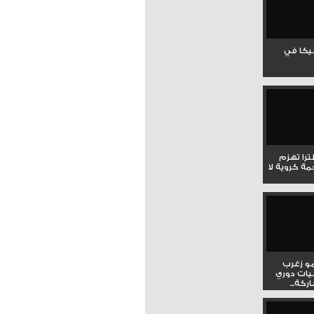
جيكا في
لترا تهزم
ي ملحمة كروية لا
و زغرب
يات دوري
كة...