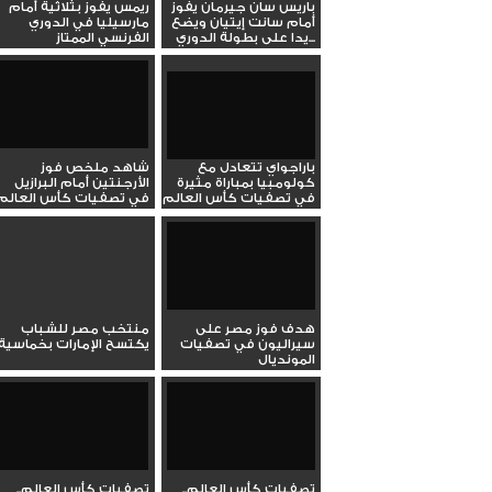
باريس سان جيرمان يفوز
ريمس يفوز بثلاثية أمام
أمام سانت إيتيان ويضع
مارسيليا في الدوري
يدا على بطولة الدوري...
الفرنسي الممتاز
باراجواي تتعادل مع
شاهد ملخص فوز
كولومبيا بمباراة مثيرة
الأرجنتين أمام البرازيل
في تصفيات كأس العالم
في تصفيات كأس العالم
هدف فوز مصر على
منتخب مصر للشباب
سيراليون في تصفيات
يكتسح الإمارات بخماسية
المونديال
تصفيات كأس العالم..
تصفيات كأس العالم..