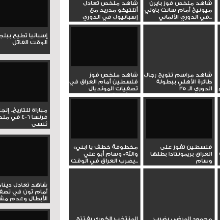
شاهد ملخص فوز بايرن
شاهد ملخص تعادل
ميونيخ أمام سانت باولي
أتلتيكو مدريد مع
في الدوري الألماني...
إسبانيول في الدوري
الإسباني...
إسبانيا تطيح ببل
الوقت القاتل
شاهد مراسم تتويج رجال
شاهد ملخص فوز
طائرة الأهلي ببطولة
فلسطين أمام العراق في
الدوري الـ 35
تصفيات المونديال
بمشاركة وسام...
مباراة للتاريخ.. إنج
فرنسا 6-4 ف
تُنسى
فلسطين تفوز على
«مخطوفة خطف يا ابني
العراق بريمونتادا بطلها
والله» وسام أبو علي
وسام
يضرب العراق في الوقت...
شاهد تعادل دينام
أمام ثون في تصف
الأبطال وعدم مشار
محمود المرضي يضرب
المنتخب الكوري يفتتح