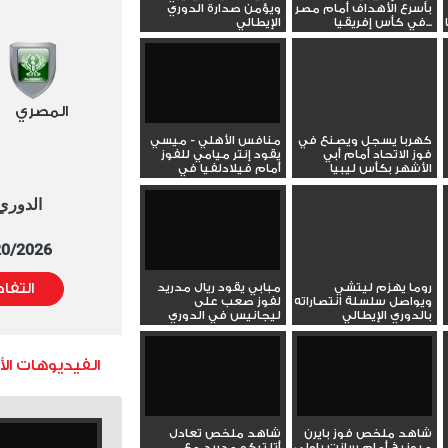
بأسرع الأهداف أمام مصر
ويؤمن صدارة الدوري
في كأس إفريقيا...
الإيطالي
المصري
كهربا يسجل ويصنع في
منافس الأهلي - ميسي
فوز الاتحاد أمام أبي
يقود إنتر ميامي للفوز
الأشهر بكأس ليبيا
أمام فيلادلفيا في
الدوري...
الدوري العا
5/20/2026 التوقيت 
روما يهزم ليتشي
مبابي يقود ريال مدريد
التفا
ويواصل سلسلة انتصاراته
لفوز صعب على
بالدوري الإيطالي
ليجانيس في الدوري
الفيديوهات ال
شاهد ملخص فوز بايرن
شاهد ملخص تعادل
ميونيخ أمام سانت باولي
أتلتيكو مدريد مع