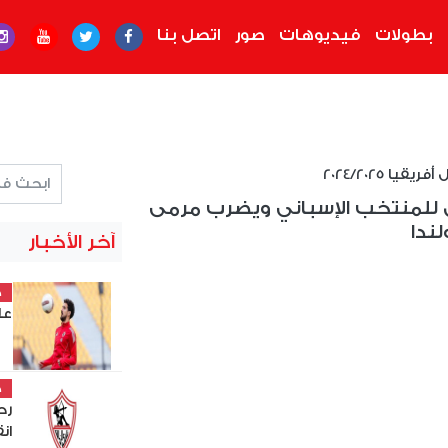
بطولات
فيديوهات
صور
اتصل بنا
قيا 2024/2025
جيل للمنتخب الإسباني ويضرب مرمى
ندا
آخر الأخبار
خ
عل
خ
رح
ان