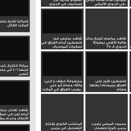
في الدوري الألماني...
إسبانيول في الدوري
الإسباني...
إسبانيا تطيح ببل
الوقت القاتل
شاهد مراسم تتويج رجال
شاهد ملخص فوز
طائرة الأهلي ببطولة
فلسطين أمام العراق في
الدوري الـ 35
تصفيات المونديال
بمشاركة وسام...
مباراة للتاريخ.. إنج
فرنسا 6-4 ف
تُنسى
فلسطين تفوز على
«مخطوفة خطف يا ابني
العراق بريمونتادا بطلها
والله» وسام أبو علي
وسام
يضرب العراق في الوقت...
شاهد تعادل دينام
أمام ثون في تصف
الأبطال وعدم مشار
محمود المرضي يضرب
المنتخب الكوري يفتتح
مرمى كوريا ويسجل
التسجيل في مرمى