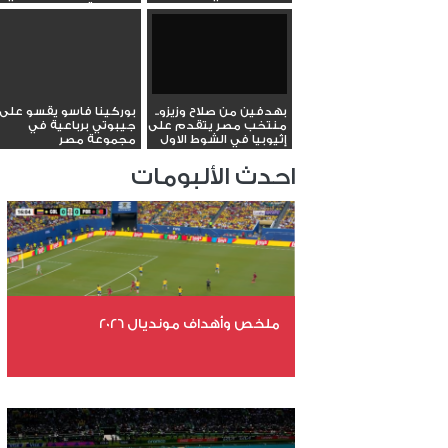
البطولة...
بهدفين من صلاح وزيزو..
بوركينا فاسو يقسو على
منتخب مصر يتقدم على
جيبوتي برباعية في
إثيوبيا في الشوط الاول
مجموعة مصر
احدث الألبومات
ملخص وأهداف مونديال 2026
عدد الملفات 29
عدد المشاهدات 4806