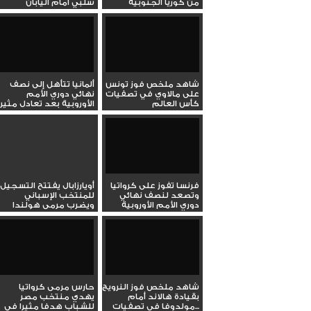
من كوريا الجنوبية
سلبي أمام اليابان
شاهد ملخص فوز تونس
ألمانيا تتأهل إلى نصف
على مالاوي في تصفيات
نهائي دوري الأمم
كأس العالم
الأوروبية بعد تعادل مثير
مع...
فرنسا تفوز على كرواتيا
أويارزابال يفتتح التسجيل
وتصعد لنصف نهائي
للمنتخب الإسباني
دوري الأمم الأوروبية
ويضرب مرمى هولندا
شاهد ملخص فوز النرويج
حارس مرمى كرواتيا
بقيادة هالاند أمام
يهدي منتخب مصر
مولدوفا في تصفيات...
للشباب هدفا مثيرا في