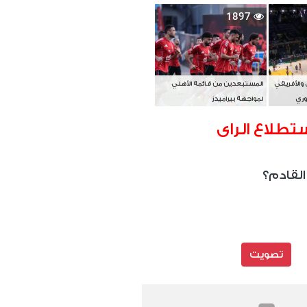
بطل آسيا
1897
 والأفريقي
المستبعدين من قائمة الأهلي
وري
لمواجهة بيراميدز
تطلاع الراى
القادم؟
تصويت