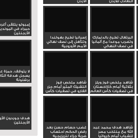
التعادل للأردن
الأردن
إمبولو يتلقى أغر
حمراء في المونديا
الأرجنتين
البرتغال تطيح بالدنمارك
إسبانيا تطيح بهولندا
وتضرب موعدًا مع ألمانيا
وتتأهل إلى نصف نهائي
في نصف النهائي
الأمم الأوروبية
لا يتوقف.. حمزة ع
يسجل هدفه الثان
برشلونة
شاهد ملخص فوز ويلز
شاهد ملخص فوز
بثلاثية أمام كازاخستان
التشيك المثير أمام جزر
في تصفيات كأس العالم
الفارو في تصفيات كأس
العالم
هدف جوردون الأو
الأرجنتين
شاهد هدف محمد عبد
غضب حسام حسن بعد
الله مع منتخب مصر
رفض الحكم احتساب
للشباب أمام كرواتيا
ضربة جزاء لتريزيجيه