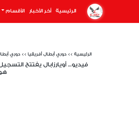
الرئيسية
(current)
أخر الأخبار
الأقسام
الرئيسية
>>
دوري أبطال أفريقيا
>>
دوري أبطال أفري
فيديو... أويارزابال يفتتح التس
هول