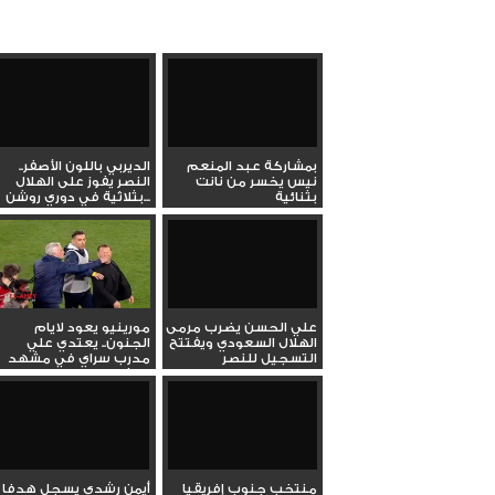
بمشاركة عبد المنعم
الديربي باللون الأصفر..
نيس يخسر من نانت
النصر يفوز على الهلال
بثنائية
بثلاثية في دوري روشن...
علي الحسن يضرب مرمى
مورينيو يعود لايام
الهلال السعودي ويفتتح
الجنون.. يعتدي علي
التسجيل للنصر
مدرب سراي في مشهد
كارثي
منتخب جنوب إفريقيا
أيمن رشدي يسجل هدفا