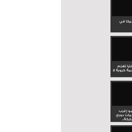
جيكا في
لترا تهزم
ي ملحمة كروية لا
و زغرب
يات دوري
كة...