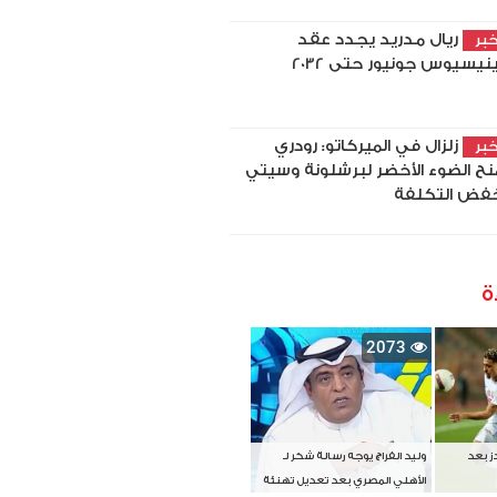
ريال مدريد يجدد عقد
بر
نيسيوس جونيور حتى 2032
زلزال في الميركاتو: رودري
بر
نح الضوء الأخضر لبرشلونة وسيتي
فض التكلفة
ة
2073
دز بعد
وليد الفراج يوجه رسالة شكر لـ
الأهلي المصري بعد تعديل تهنئة