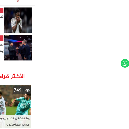
خ
في
خ
يم
يخ
WhatsApp
Twit
الأكثر قراء
7491
إيقافات الزمالك وبيرامي
قرارات رابطة الأندية