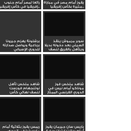
يفوز أمام مصر في مباراة
رائعا لمصر أمام جنوب
مثيرة بكأس إفريقيا...
إفريقيا في كأس إفريقيا...
سوبر مرموش ينقذ
برشلونة يهزم جيرونا
السيتي بعد دخوله بديلا
برباعية ويواصل صدارته
ويتأهل بالفريق لنصف
للدوري الإسباني
نهائي...
شاهد ملخص فوز
شاهد ملخص تأهل
موناكو أمام نيس في
نوتنجهام فورست
الدوري الفرنسي الممتاز
لنصف نهائي كأس
الاتحاد الإنجليزي...
باريس سان جيرمان يفوز
ريمس يفوز بثلاثية أمام
أمام سانت إيتيان ويضع
مارسيليا في الدوري