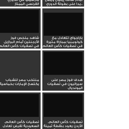
يدا على بطولة الدوري...
الفرنسي الممتاز
باراجواي تتعادل مع
شاهد ملخص فوز
كولومبيا بمباراة مثيرة
الأرجنتين أمام البرازيل
في تصفيات كأس العالم
في تصفيات كأس العالم
هدف فوز مصر على
منتخب مصر للشباب
سيراليون في تصفيات
يكتسح الإمارات بخماسية
المونديال
تصفيات كأس العالم..
تصفيات كأس العالم..
الأردن يعود بنقطة ثمينة
السعودية تفرض تعادل