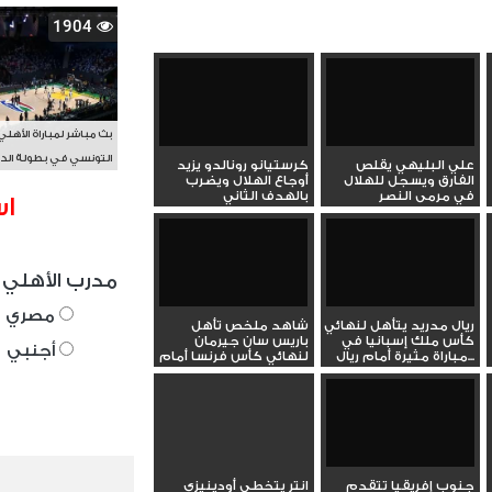
1904
بث مباشر لمباراة الأهلي
التونسي في بطولة الد
علي البليهي يقلص
كرستيانو رونالدو يزيد
الفارق ويسجل للهلال
أوجاع الهلال ويضرب
الأفريقي BAL
في مرمى النصر
بالهدف الثاني
اس
مدرب الأهلي 
مصري
ريال مدريد يتأهل لنهائي
شاهد ملخص تأهل
كأس ملك إسبانيا في
باريس سان جيرمان
أجنبي
مباراة مثيرة أمام ريال...
لنهائي كأس فرنسا أمام
دانكيرك
جنوب إفريقيا تتقدم
انتر يتخطى أودينيزي