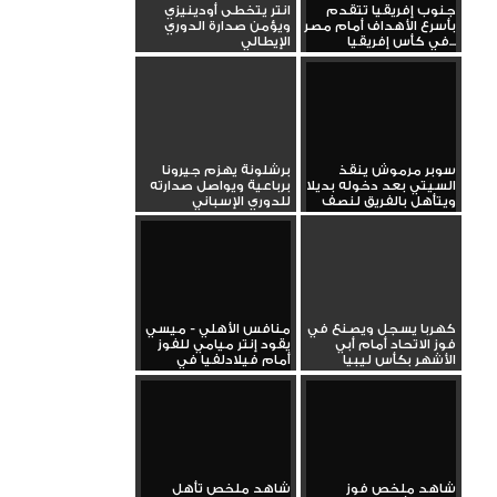
جنوب إفريقيا تتقدم
انتر يتخطى أودينيزي
بأسرع الأهداف أمام مصر
ويؤمن صدارة الدوري
في كأس إفريقيا...
الإيطالي
سوبر مرموش ينقذ
برشلونة يهزم جيرونا
السيتي بعد دخوله بديلا
برباعية ويواصل صدارته
ويتأهل بالفريق لنصف
للدوري الإسباني
نهائي...
كهربا يسجل ويصنع في
منافس الأهلي - ميسي
فوز الاتحاد أمام أبي
يقود إنتر ميامي للفوز
الأشهر بكأس ليبيا
أمام فيلادلفيا في
الدوري...
شاهد ملخص فوز
شاهد ملخص تأهل