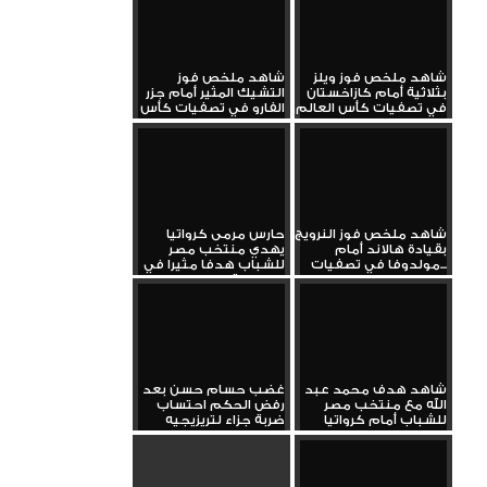
شاهد ملخص فوز ويلز
شاهد ملخص فوز
بثلاثية أمام كازاخستان
التشيك المثير أمام جزر
في تصفيات كأس العالم
الفارو في تصفيات كأس
العالم
شاهد ملخص فوز النرويج
حارس مرمى كرواتيا
بقيادة هالاند أمام
يهدي منتخب مصر
مولدوفا في تصفيات...
للشباب هدفا مثيرا في
البطولة...
شاهد هدف محمد عبد
غضب حسام حسن بعد
الله مع منتخب مصر
رفض الحكم احتساب
للشباب أمام كرواتيا
ضربة جزاء لتريزيجيه