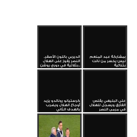
بمشاركة عبد المنعم
الديربي باللون الأصفر..
نيس يخسر من نانت
النصر يفوز على الهلال
بثنائية
بثلاثية في دوري روشن...
علي البليهي يقلص
كرستيانو رونالدو يزيد
الفارق ويسجل للهلال
أوجاع الهلال ويضرب
في مرمى النصر
بالهدف الثاني