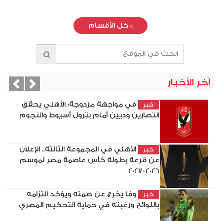
»
كل الأقسام
آخر الأخبار
vious
Next
في مواجهة مزدوجة: الأهلي يحقق
خبر
انتصارين وديين أمام بترول أسيوط والنجوم
الأهلي في المجموعة الثالثة.. الإعلان
خبر
عن قرعة بطولة كأس عاصمة مصر لموسم
2026-2027
وفا يخرج عن صمته ويؤكد التزامه
خبر
باللوائح ورغبته في حماية التحكيم المصري