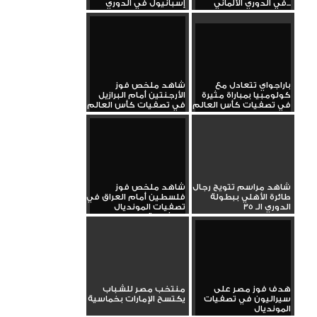
في الدوري الألماني...
إسبانيول في الدوري
الإسباني...
باراجواي تتعادل مع
شاهد ملخص فوز
كولومبيا بمباراة مثيرة
الأرجنتين أمام البرازيل
في تصفيات كأس العالم
في تصفيات كأس العالم
شاهد مراسم تتويج رجال
شاهد ملخص فوز
طائرة الأهلي ببطولة
فلسطين أمام العراق في
الدوري الـ 35
تصفيات المونديال
بمشاركة وسام...
هدف فوز مصر على
منتخب مصر للشباب
سيراليون في تصفيات
يكتسح الإمارات بخماسية
المونديال