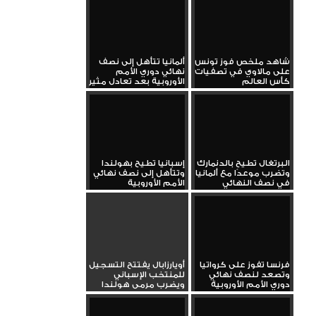
شاهد ملخص فوز تونس
ألمانيا تتأهل إلى نصف
على مالاوي في تصفيات
نهائي دوري الأمم
كأس العالم
الأوروبية بعد تعادل مثير
مع...
البرتغال تطيح بالدنمارك
إسبانيا تطيح بهولندا
وتضرب موعدًا مع ألمانيا
وتتأهل إلى نصف نهائي
في نصف النهائي
الأمم الأوروبية
فرنسا تفوز على كرواتيا
أويارزابال يفتتح التسجيل
وتصعد لنصف نهائي
للمنتخب الإسباني
دوري الأمم الأوروبية
ويضرب مرمى هولندا