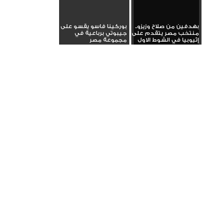
بهدفين من صلاح وزيزو..
بوركينا فاسو يقسو على
منتخب مصر يتقدم على
جيبوتي برباعية في
إثيوبيا في الشوط الاول
مجموعة مصر