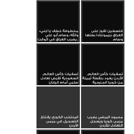
فلسطين تفوز على
«مخطوفة خطف يا ابني
العراق بريمونتادا بطلها
والله» وسام أبو علي
وسام
يضرب العراق في الوقت...
تصفيات كأس العالم..
تصفيات كأس العالم..
الأردن يعود بنقطة ثمينة
السعودية تفرض تعادل
من كوريا الجنوبية
سلبي أمام اليابان
محمود المرضي يضرب
المنتخب الكوري يفتتح
مرمى كوريا ويسجل
التسجيل في مرمى
التعادل للأردن
الأردن