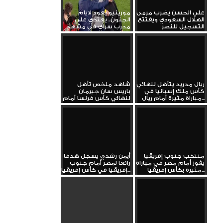
علي الحسن يضرب مرمى
مورينيو يعود لايام
الهلال السعودي ويفتتح
الجنون.. يعتدي علي
التسجيل للنصر
مدرب سراي في مشهد
كارثي
ريال مدريد يتأهل لنهائي
شاهد ملخص تأهل
كأس ملك إسبانيا في
باريس سان جيرمان
مباراة مثيرة أمام ريال...
لنهائي كأس فرنسا أمام
دانكيرك
منتخب جنوب إفريقيا
أيمن رشدي يسجل هدفا
يفوز أمام مصر في مباراة
رائعا لمصر أمام جنوب
مثيرة بكأس إفريقيا...
إفريقيا في كأس إفريقيا...