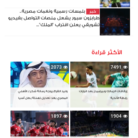
بلمسات رسمية ونغمات مصرية..
خبر
طرابزون سبور يشعل منصات التواصل بفيديو
تشويقي يعلن اقتراب "الملك"...
الأكثر قراءة
2073
7491
إيقافات الزمالك وبيراميدز بعد قرارات
وليد الفراج يوجه رسالة شكر لـ الأهلي
رابطة الأندية
المصري بعد تعديل تهنئة بطل آسيا
1897
1904