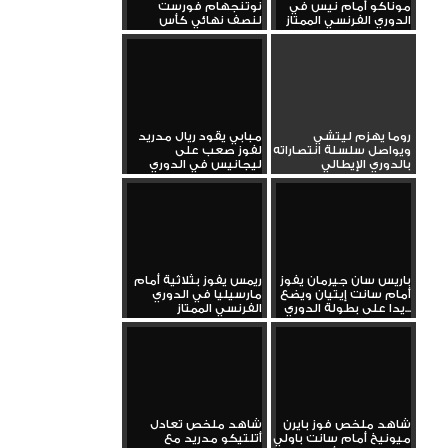
موناكو أمام نيس في
نوتنجهام فورست
الدوري الفرنسي الممتاز
لنصف نهائي كأس
الاتحاد الإنجليزي...
روما يهزم ليتشي
مبابي يقود ريال مدريد
ويواصل سلسلة انتصاراته
لفوز صعب على
بالدوري الإيطالي
ليجانيس في الدوري
باريس سان جيرمان يفوز
ريمس يفوز بثلاثية أمام
أمام سانت إيتيان ويضع
مارسيليا في الدوري
يدا على بطولة الدوري...
الفرنسي الممتاز
شاهد ملخص فوز بايرن
شاهد ملخص تعادل
ميونيخ أمام سانت باولي
أتلتيكو مدريد مع