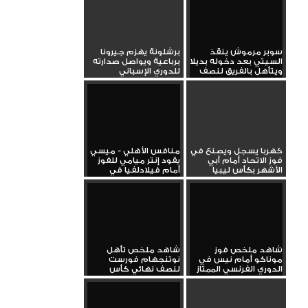
سوبر مرموش ينقذ
برشلونة يهزم جيرونا
السيتي بعد دخوله بديلا
برباعية ويواصل صدارته
ويتأهل بالفريق لنصف
للدوري الإسباني
نهائي...
كهربا يسجل ويصنع في
منافس الأهلي - ميسي
فوز الاتحاد أمام أبي
يقود إنتر ميامي للفوز
الأشهر بكأس ليبيا
أمام فيلادلفيا في
الدوري...
شاهد ملخص فوز
شاهد ملخص تأهل
موناكو أمام نيس في
نوتنجهام فورست
الدوري الفرنسي الممتاز
لنصف نهائي كأس
الاتحاد الإنجليزي...