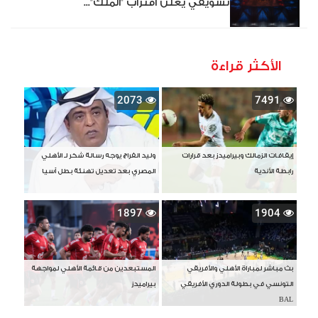
تشويقي يعلن اقتراب "الملك"...
الأكثر قراءة
2073
7491
إيقافات الزمالك وبيراميدز بعد قرارات
وليد الفراج يوجه رسالة شكر لـ الأهلي
رابطة الأندية
المصري بعد تعديل تهنئة بطل آسيا
1897
1904
بث مباشر لمباراة الأهلي والأفريقي
المستبعدين من قائمة الأهلي لمواجهة
التونسي في بطولة الدوري الأفريقي
بيراميدز
BAL