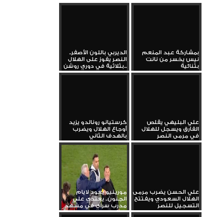
بمشاركة عبد المنعم
الديربي باللون الأصفر..
نيس يخسر من نانت
النصر يفوز على الهلال
بثنائية
بثلاثية في دوري روشن...
علي البليهي يقلص
كرستيانو رونالدو يزيد
الفارق ويسجل للهلال
أوجاع الهلال ويضرب
في مرمى النصر
بالهدف الثاني
علي الحسن يضرب مرمى
مورينيو يعود لايام
الهلال السعودي ويفتتح
الجنون.. يعتدي علي
التسجيل للنصر
مدرب سراي في مشهد
كارثي