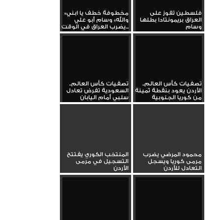
فلسطين تفوز على
«مخطوفة خطف يا ابني
العراق بريمونتادا بطلها
والله» وسام أبو علي
وسام
يضرب العراق في الوقت...
تصفيات كأس العالم..
تصفيات كأس العالم..
الأردن يعود بنقطة ثمينة
السعودية تفرض تعادل
من كوريا الجنوبية
سلبي أمام اليابان
محمود المرضي يضرب
المنتخب الكوري يفتتح
مرمى كوريا ويسجل
التسجيل في مرمى
التعادل للأردن
الأردن