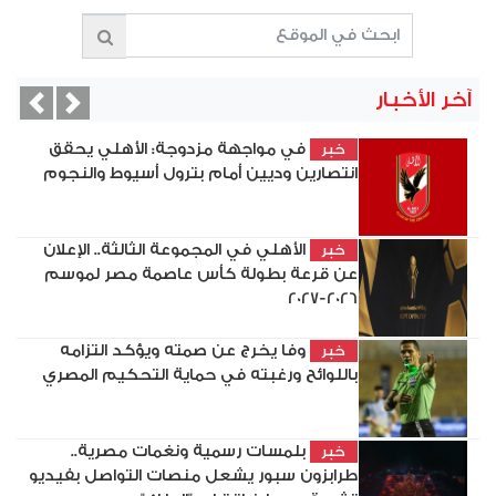
آخر الأخبار
vious
Next
في مواجهة مزدوجة: الأهلي يحقق
خبر
انتصارين وديين أمام بترول أسيوط والنجوم
الأهلي في المجموعة الثالثة.. الإعلان
خبر
عن قرعة بطولة كأس عاصمة مصر لموسم
2026-2027
وفا يخرج عن صمته ويؤكد التزامه
خبر
باللوائح ورغبته في حماية التحكيم المصري
بلمسات رسمية ونغمات مصرية..
خبر
طرابزون سبور يشعل منصات التواصل بفيديو