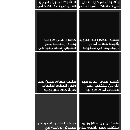
بثلاثية أمام كازاخستان
التشيك المثير أمام جزر
في تصفيات كأس العالم
الفارو في تصفيات كأس
العالم
شاهد ملخص فوز النرويج
حارس مرمى كرواتيا
بقيادة هالاند أمام
يهدي منتخب مصر
مولدوفا في تصفيات...
للشباب هدفا مثيرا في
البطولة...
شاهد هدف محمد عبد
غضب حسام حسن بعد
الله مع منتخب مصر
رفض الحكم احتساب
للشباب أمام كرواتيا
ضربة جزاء لتريزيجيه
بهدفين من صلاح وزيزو..
بوركينا فاسو يقسو على
منتخب مصر يتقدم على
جيبوتي برباعية في