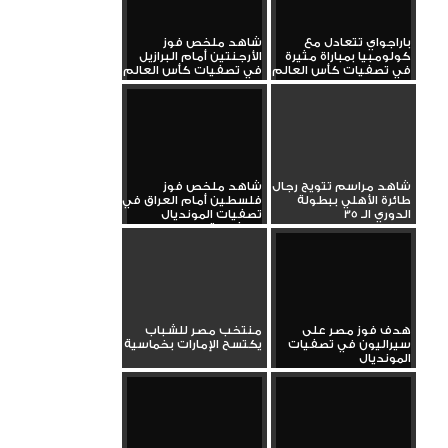
باراجواي تتعادل مع
شاهد ملخص فوز
كولومبيا بمباراة مثيرة
الأرجنتين أمام البرازيل
في تصفيات كأس العالم
في تصفيات كأس العالم
شاهد مراسم تتويج رجال
شاهد ملخص فوز
طائرة الأهلي ببطولة
فلسطين أمام العراق في
الدوري الـ 35
تصفيات المونديال
بمشاركة وسام...
هدف فوز مصر على
منتخب مصر للشباب
سيراليون في تصفيات
يكتسح الإمارات بخماسية
المونديال