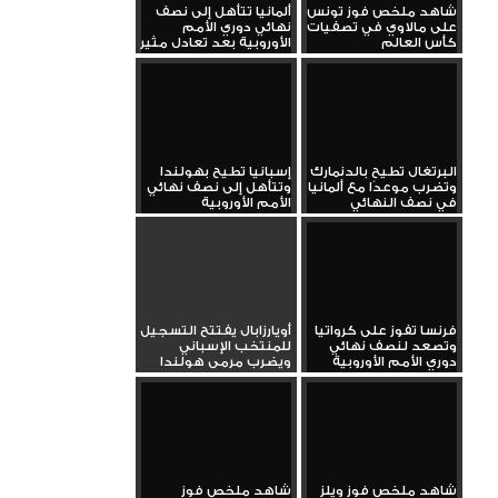
شاهد ملخص فوز تونس
ألمانيا تتأهل إلى نصف
على مالاوي في تصفيات
نهائي دوري الأمم
كأس العالم
الأوروبية بعد تعادل مثير
مع...
البرتغال تطيح بالدنمارك
إسبانيا تطيح بهولندا
وتضرب موعدًا مع ألمانيا
وتتأهل إلى نصف نهائي
في نصف النهائي
الأمم الأوروبية
فرنسا تفوز على كرواتيا
أويارزابال يفتتح التسجيل
وتصعد لنصف نهائي
للمنتخب الإسباني
دوري الأمم الأوروبية
ويضرب مرمى هولندا
شاهد ملخص فوز ويلز
شاهد ملخص فوز