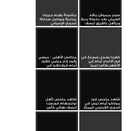
سوبر مرموش ينقذ
برشلونة يهزم جيرونا
السيتي بعد دخوله بديلا
برباعية ويواصل صدارته
ويتأهل بالفريق لنصف
للدوري الإسباني
نهائي...
كهربا يسجل ويصنع في
منافس الأهلي - ميسي
فوز الاتحاد أمام أبي
يقود إنتر ميامي للفوز
الأشهر بكأس ليبيا
أمام فيلادلفيا في
الدوري...
شاهد ملخص فوز
شاهد ملخص تأهل
موناكو أمام نيس في
نوتنجهام فورست
الدوري الفرنسي الممتاز
لنصف نهائي كأس
الاتحاد الإنجليزي...