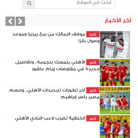
آخر الأخبار
vious
Next
موقف الزمالك من بيع بيزيرا وموعد
خبر
وصول بانزا
الأهلي يتمسك بنجومه.. وتفاصيل
خبر
جديدة في مفاوضات إمام عاشور
آخر تطورات تجديدات الأهلي.. وحسم
خبر
مصير ياسر إبراهيم
الخلفية تضرب لاعب النادي الأهلي
خبر