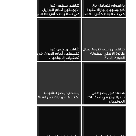
باراجواي تتعادل مع
شاهد ملخص فوز
كولومبيا بمباراة مثيرة
الأرجنتين أمام البرازيل
في تصفيات كأس العالم
في تصفيات كأس العالم
شاهد مراسم تتويج رجال
شاهد ملخص فوز
طائرة الأهلي ببطولة
فلسطين أمام العراق في
الدوري الـ 35
تصفيات المونديال
بمشاركة وسام...
هدف فوز مصر على
منتخب مصر للشباب
سيراليون في تصفيات
يكتسح الإمارات بخماسية
المونديال