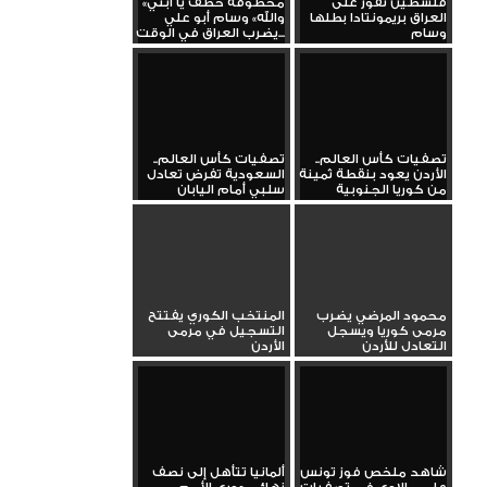
فلسطين تفوز على
«مخطوفة خطف يا ابني
العراق بريمونتادا بطلها
والله» وسام أبو علي
وسام
يضرب العراق في الوقت...
تصفيات كأس العالم..
تصفيات كأس العالم..
الأردن يعود بنقطة ثمينة
السعودية تفرض تعادل
من كوريا الجنوبية
سلبي أمام اليابان
محمود المرضي يضرب
المنتخب الكوري يفتتح
مرمى كوريا ويسجل
التسجيل في مرمى
التعادل للأردن
الأردن
شاهد ملخص فوز تونس
ألمانيا تتأهل إلى نصف