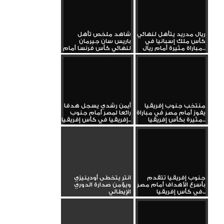
ريال مدريد يتأهل لنهائي
شاهد ملخص تأهل
كأس ملك إسبانيا في
باريس سان جيرمان
مباراة مثيرة أمام ريال...
لنهائي كأس فرنسا أمام
دانكيرك
منتخب جنوب إفريقيا
أيمن رشدي يسجل هدفا
يفوز أمام مصر في مباراة
رائعا لمصر أمام جنوب
مثيرة بكأس إفريقيا...
إفريقيا في كأس إفريقيا...
جنوب إفريقيا تتقدم
انتر يتخطى أودينيزي
بأسرع الأهداف أمام مصر
ويؤمن صدارة الدوري
في كأس إفريقيا...
الإيطالي