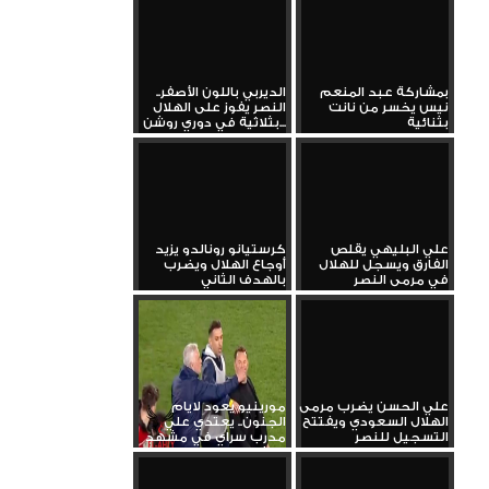
بمشاركة عبد المنعم
الديربي باللون الأصفر..
نيس يخسر من نانت
النصر يفوز على الهلال
بثنائية
بثلاثية في دوري روشن...
علي البليهي يقلص
كرستيانو رونالدو يزيد
الفارق ويسجل للهلال
أوجاع الهلال ويضرب
في مرمى النصر
بالهدف الثاني
علي الحسن يضرب مرمى
مورينيو يعود لايام
الهلال السعودي ويفتتح
الجنون.. يعتدي علي
التسجيل للنصر
مدرب سراي في مشهد
كارثي