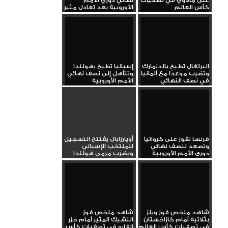
على مالاوي في تصفيات
نهائي دوري الأمم
كأس العالم
الأوروبية بعد تعادل مثير
مع...
البرتغال تطيح بالدنمارك
إسبانيا تطيح بهولندا
وتضرب موعدًا مع ألمانيا
وتتأهل إلى نصف نهائي
في نصف النهائي
الأمم الأوروبية
فرنسا تفوز على كرواتيا
أويارزابال يفتتح التسجيل
وتصعد لنصف نهائي
للمنتخب الإسباني
دوري الأمم الأوروبية
ويضرب مرمى هولندا
شاهد ملخص فوز ويلز
شاهد ملخص فوز
بثلاثية أمام كازاخستان
التشيك المثير أمام جزر
في تصفيات كأس العالم
الفارو في تصفيات كأس