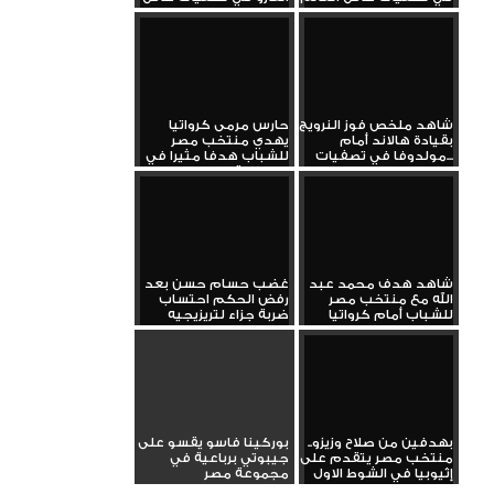
العالم
شاهد ملخص فوز النرويج
حارس مرمى كرواتيا
بقيادة هالاند أمام
يهدي منتخب مصر
مولدوفا في تصفيات...
للشباب هدفا مثيرا في
البطولة...
شاهد هدف محمد عبد
غضب حسام حسن بعد
الله مع منتخب مصر
رفض الحكم احتساب
للشباب أمام كرواتيا
ضربة جزاء لتريزيجيه
بهدفين من صلاح وزيزو..
بوركينا فاسو يقسو على
منتخب مصر يتقدم على
جيبوتي برباعية في
إثيوبيا في الشوط الاول
مجموعة مصر