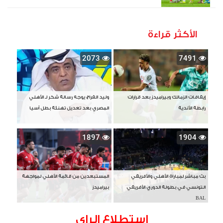
الأكثر قراءة
2073
7491
إيقافات الزمالك وبيراميدز بعد قرارات
وليد الفراج يوجه رسالة شكر لـ الأهلي
رابطة الأندية
المصري بعد تعديل تهنئة بطل آسيا
1897
1904
بث مباشر لمباراة الأهلي والأفريقي
المستبعدين من قائمة الأهلي لمواجهة
التونسي في بطولة الدوري الأفريقي
بيراميدز
BAL
استطلاع الراى