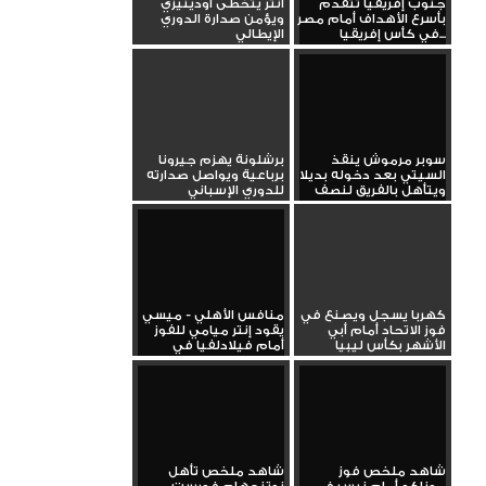
جنوب إفريقيا تتقدم
انتر يتخطى أودينيزي
بأسرع الأهداف أمام مصر
ويؤمن صدارة الدوري
في كأس إفريقيا...
الإيطالي
سوبر مرموش ينقذ
برشلونة يهزم جيرونا
السيتي بعد دخوله بديلا
برباعية ويواصل صدارته
ويتأهل بالفريق لنصف
للدوري الإسباني
نهائي...
كهربا يسجل ويصنع في
منافس الأهلي - ميسي
فوز الاتحاد أمام أبي
يقود إنتر ميامي للفوز
الأشهر بكأس ليبيا
أمام فيلادلفيا في
الدوري...
شاهد ملخص فوز
شاهد ملخص تأهل