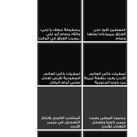
فلسطين تفوز على
«مخطوفة خطف يا ابني
العراق بريمونتادا بطلها
والله» وسام أبو علي
وسام
يضرب العراق في الوقت...
تصفيات كأس العالم..
تصفيات كأس العالم..
الأردن يعود بنقطة ثمينة
السعودية تفرض تعادل
من كوريا الجنوبية
سلبي أمام اليابان
محمود المرضي يضرب
المنتخب الكوري يفتتح
مرمى كوريا ويسجل
التسجيل في مرمى
التعادل للأردن
الأردن