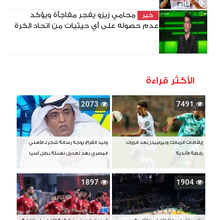
محامي زيزو يفجر مفاجأة ويؤكد
خبر
عدم حصوله على أي حيثيات من اتحاد الكرة
الأكثر قراءة
2073
7491
إيقافات الزمالك وبيراميدز بعد قرارات
وليد الفراج يوجه رسالة شكر لـ الأهلي
رابطة الأندية
المصري بعد تعديل تهنئة بطل آسيا
1897
1904