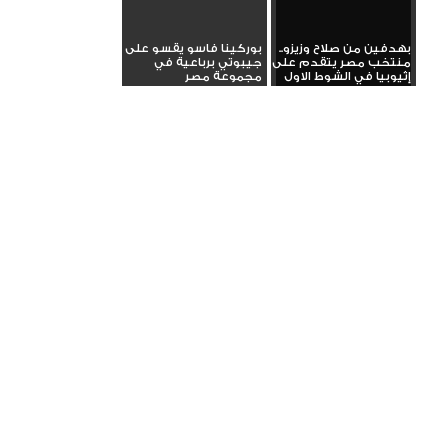
بهدفين من صلاح وزيزو..
بوركينا فاسو يقسو على
منتخب مصر يتقدم على
جيبوتي برباعية في
إثيوبيا في الشوط الاول
مجموعة مصر