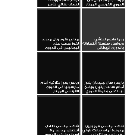
موناكو أمام نيس في
نوتنجهام فورست
الدوري الفرنسي الممتاز
لنصف نهائي كأس
الاتحاد الإنجليزي...
روما يهزم ليتشي
مبابي يقود ريال مدريد
ويواصل سلسلة انتصاراته
لفوز صعب على
بالدوري الإيطالي
ليجانيس في الدوري
باريس سان جيرمان يفوز
ريمس يفوز بثلاثية أمام
أمام سانت إيتيان ويضع
مارسيليا في الدوري
يدا على بطولة الدوري...
الفرنسي الممتاز
شاهد ملخص فوز بايرن
شاهد ملخص تعادل
ميونيخ أمام سانت باولي
أتلتيكو مدريد مع
في الدوري الألماني...
إسبانيول في الدوري