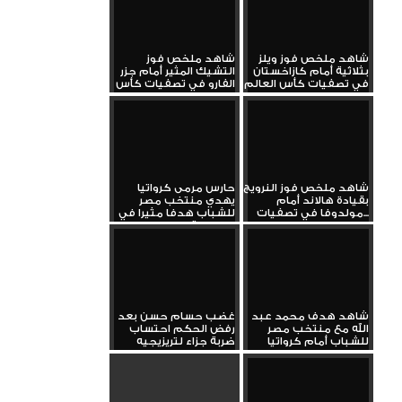
شاهد ملخص فوز ويلز
شاهد ملخص فوز
بثلاثية أمام كازاخستان
التشيك المثير أمام جزر
في تصفيات كأس العالم
الفارو في تصفيات كأس
العالم
شاهد ملخص فوز النرويج
حارس مرمى كرواتيا
بقيادة هالاند أمام
يهدي منتخب مصر
مولدوفا في تصفيات...
للشباب هدفا مثيرا في
البطولة...
شاهد هدف محمد عبد
غضب حسام حسن بعد
الله مع منتخب مصر
رفض الحكم احتساب
للشباب أمام كرواتيا
ضربة جزاء لتريزيجيه