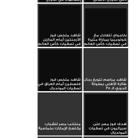
الإسباني...
باراجواي تتعادل مع
شاهد ملخص فوز
كولومبيا بمباراة مثيرة
الأرجنتين أمام البرازيل
في تصفيات كأس العالم
في تصفيات كأس العالم
شاهد مراسم تتويج رجال
شاهد ملخص فوز
طائرة الأهلي ببطولة
فلسطين أمام العراق في
الدوري الـ 35
تصفيات المونديال
بمشاركة وسام...
هدف فوز مصر على
منتخب مصر للشباب
سيراليون في تصفيات
يكتسح الإمارات بخماسية
المونديال