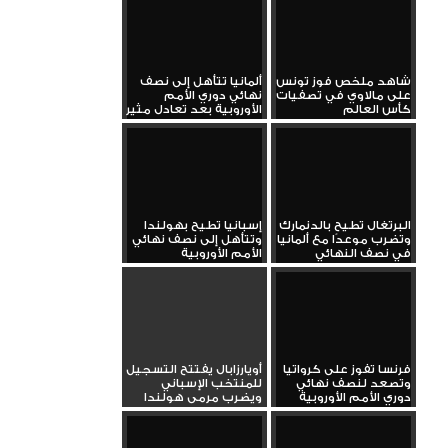
شاهد ملخص فوز تونس
ألمانيا تتأهل إلى نصف
على مالاوي في تصفيات
نهائي دوري الأمم
كأس العالم
الأوروبية بعد تعادل مثير
مع...
البرتغال تطيح بالدنمارك
إسبانيا تطيح بهولندا
وتضرب موعدًا مع ألمانيا
وتتأهل إلى نصف نهائي
في نصف النهائي
الأمم الأوروبية
فرنسا تفوز على كرواتيا
أويارزابال يفتتح التسجيل
وتصعد لنصف نهائي
للمنتخب الإسباني
دوري الأمم الأوروبية
ويضرب مرمى هولندا