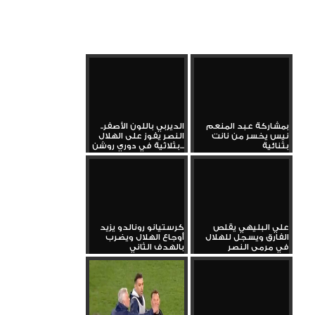
بمشاركة عبد المنعم
الديربي باللون الأصفر..
نيس يخسر من نانت
النصر يفوز على الهلال
بثنائية
بثلاثية في دوري روشن...
علي البليهي يقلص
كرستيانو رونالدو يزيد
الفارق ويسجل للهلال
أوجاع الهلال ويضرب
في مرمى النصر
بالهدف الثاني