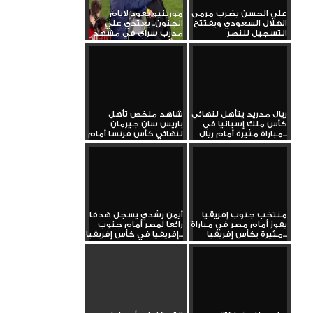
علي الحسن يضرب مرمى
مورينيو يعود لايام
الهلال السعودي ويفتتح
الجنون.. يعتدي علي
التسجيل للنصر
مدرب سراي في مشهد
كارثي
ريال مدريد يتأهل لنهائي
شاهد ملخص تأهل
كأس ملك إسبانيا في
باريس سان جيرمان
مباراة مثيرة أمام ريال...
لنهائي كأس فرنسا أمام
دانكيرك
منتخب جنوب إفريقيا
أيمن رشدي يسجل هدفا
يفوز أمام مصر في مباراة
رائعا لمصر أمام جنوب
مثيرة بكأس إفريقيا...
إفريقيا في كأس إفريقيا...