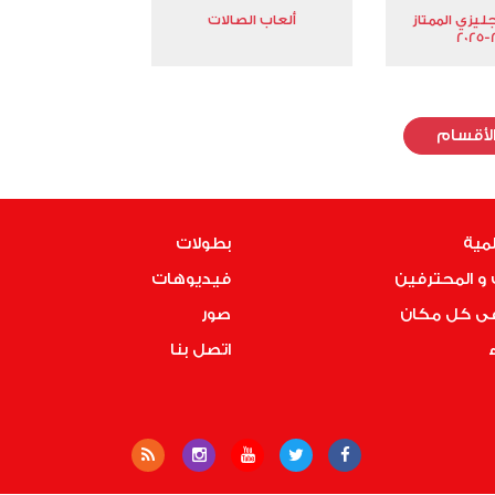
جليزي الممتاز
ألعاب الصالات
2
لأقسام
لمية
بطولات
و المحترفين
فيديوهات
فى كل مكان
صور
ء
اتصل بنا