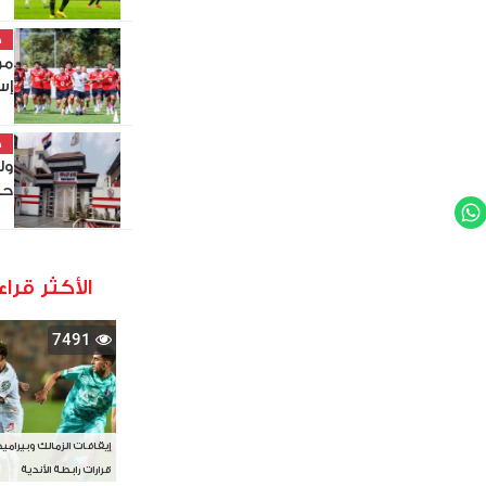
خ
مو
إس
خ
ول
حص
WhatsApp
Twit
الأكثر قراء
7491
إيقافات الزمالك وبيرامي
قرارات رابطة الأندية