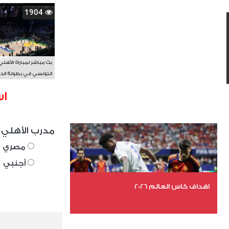
1904
بث مباشر لمباراة الأهلي
التونسي في بطولة الد
الأفريقي BAL
اس
مدرب الأهلي 
مصري
أجنبي
اهداف كاس العالم 2026
عدد الملفات 27