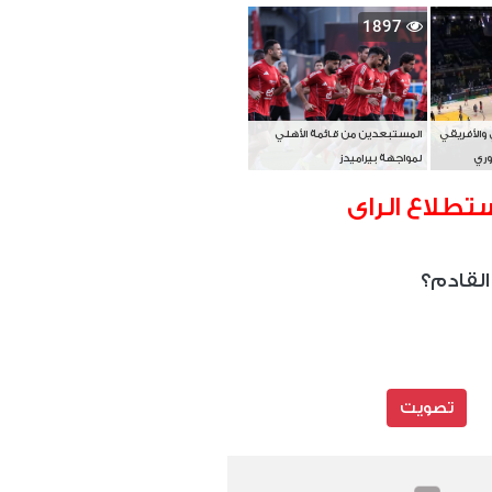
بطل آسيا
1897
 والأفريقي
المستبعدين من قائمة الأهلي
وري
لمواجهة بيراميدز
تطلاع الراى
القادم؟
تصويت