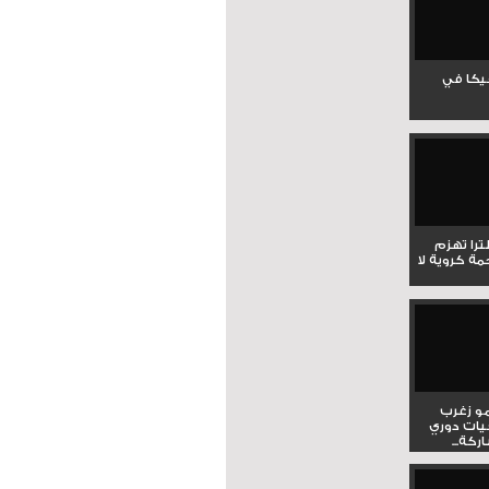
جيكا في
لترا تهزم
ي ملحمة كروية لا
و زغرب
يات دوري
كة...