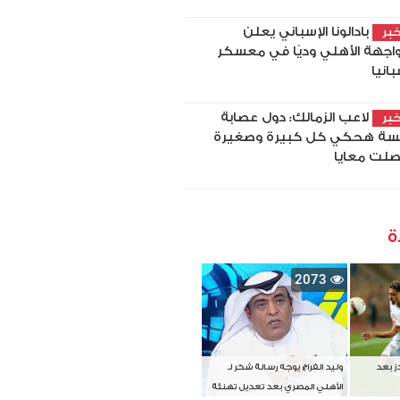
بادالونا الإسباني يعلن
بر
اجهة الأهلي وديًا في معسكر
بانيا
لاعب الزمالك: دول عصابة
بر
سة هحكي كل كبيرة وصغيرة
لت معايا
ة
2073
دز بعد
وليد الفراج يوجه رسالة شكر لـ
الأهلي المصري بعد تعديل تهنئة