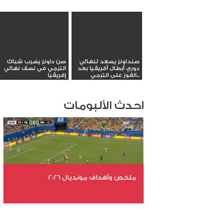
صنداونز يصعد لنهائي
صن داونز يضرب شباك
دوري أبطال أفريقيا بعد
الترجي في نصف نهائي
الفوز على الترجي...
إفريقيا
احدث الألبومات
ملخص وأهداف مونديال 2026
عدد الملفات 29