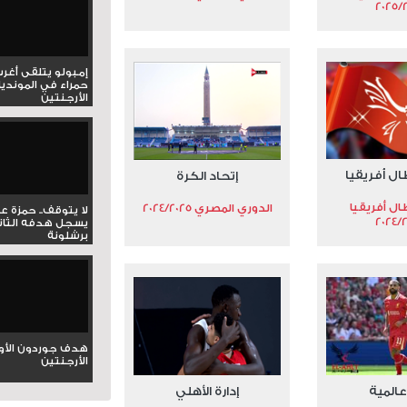
2025/
إمبولو يتلقى أغر
حمراء في المونديا
الأرجنتين
ال أفريقيا
إتحاد الكرة
ال أفريقيا
الدوري المصري 2024/2025
لا يتوقف.. حمزة ع
2024/
يسجل هدفه الثان
برشلونة
هدف جوردون الأو
الأرجنتين
عالمية
إدارة الأهلي