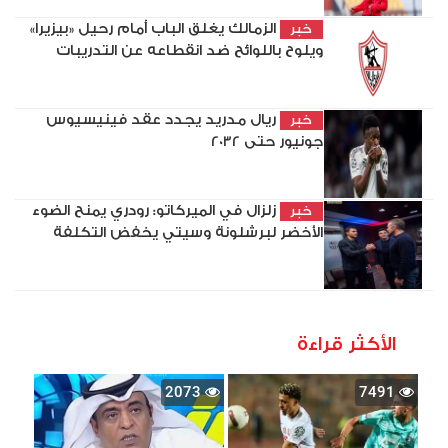
الزمالك يغلق الباب أمام رحيل «بيزيرا»
خبر
ويلوح باللوائح ضد انقطاعه عن التدريبات
ريال مدريد يجدد عقد فينيسيوس
خبر
جونيور حتى 2032
زلزال في الميركاتو: رودري يمنح الضوء
خبر
الأخضر لبرشلونة وسيتي يخفض التكلفة
الأكثر قراءة
2073
7491