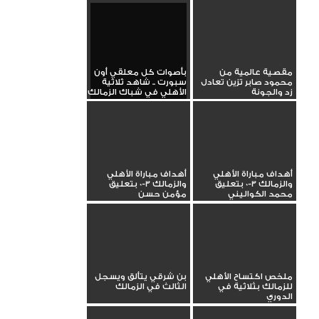
مقصية عالمية من
بأصوات كل معلقي أون
محمود صابر تزين تعادل
سبورت .. شاهد ثلاثية
زد والجونة
الأهلي في شباك الزمالك
أهداف مباراة الأهلي
أهداف مباراة الأهلي
والزمالك 3-0 بتعليق
والزمالك 3-0 بتعليق
محمد الكواليني
مؤمن حسن
ملخص اكتساح الأهلي
بن شرقي يتألق ويسجل
للزمالك بثلاثية في
الثالث في الزمالك
الدوري