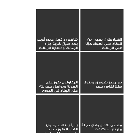
انهيار طارق يحيى من
شاهد رد فعل عمرو أديب
البكاء على الهواء حزنا
بعد ضياع ضربة جزاء
على الزمالك
الزمالك وخسارة الزمالك
بيراميدز يهزم زد ويتوج
المقاولون يفوز على
بطلا لكاس مصر
الجونة ويواصل محاربته
على البقاء في الدوري
ملخص تعادل وادي دجلة
زد يقرب الحدود من
مع بتروجيت 2-2
الهاوية بفوز جديد