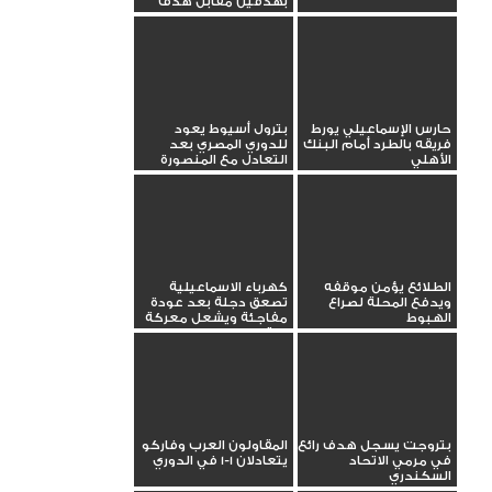
بهدفين مقابل هدف
حارس الإسماعيلي يورط
بترول أسيوط يعود
فريقه بالطرد أمام البنك
للدوري المصري بعد
الأهلي
التعادل مع المنصورة
الطلائع يؤمن موقفه
كهرباء الاسماعيلية
ويدفع المحلة لصراع
تصعق دجلة بعد عودة
الهبوط
مفاجئة ويشعل معركة
البقاء
بتروجت يسجل هدف رائع
المقاولون العرب وفاركو
في مرمي الاتحاد
يتعادلان 1-1 في الدوري
السكندري