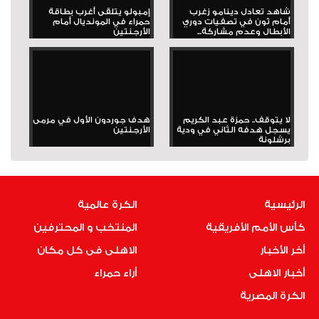
شاهد تعادل دينامو زغرب
إمبولو يتلقى أغرب بطاقة
أمام ثون في تصفيات دوري
حمراء في المونديال أمام
الأبطال وعدم مشاركة...
الأرجنتين
لا يتوقف.. حمزة عبد الكريم
هدف جوردون الأول في مرمى
يسجل هدفه الثاني في ودية
الأرجنتين
برشلونة
الرئيسية
الكرة عالمية
كأس الأمم الأفريقية
المنتخب و المحترفين
أخر الأخبار
الاهلى فى كل مكان
أخبار الاهلى
أراء حمراء
الكرة المصرية