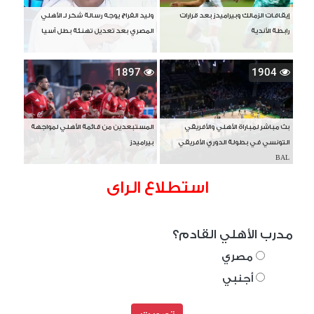
إيقافات الزمالك وبيراميدز بعد قرارات
وليد الفراج يوجه رسالة شكر لـ الأهلي
رابطة الأندية
المصري بعد تعديل تهنئة بطل آسيا
1897
1904
بث مباشر لمباراة الأهلي والأفريقي
المستبعدين من قائمة الأهلي لمواجهة
التونسي في بطولة الدوري الأفريقي
بيراميدز
BAL
استطلاع الراى
مدرب الأهلي القادم؟
مصري
أجنبي