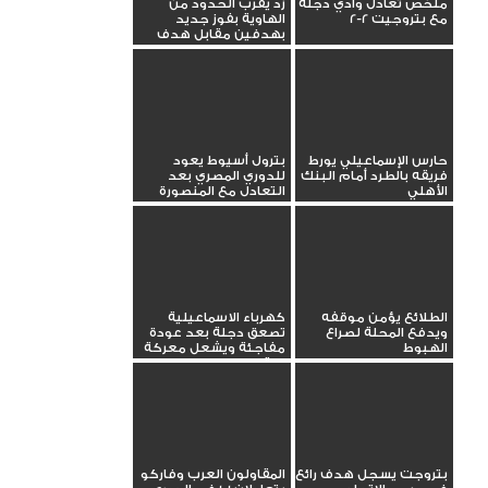
ملخص تعادل وادي دجلة
زد يقرب الحدود من
مع بتروجيت 2-2
الهاوية بفوز جديد
بهدفين مقابل هدف
حارس الإسماعيلي يورط
بترول أسيوط يعود
فريقه بالطرد أمام البنك
للدوري المصري بعد
الأهلي
التعادل مع المنصورة
الطلائع يؤمن موقفه
كهرباء الاسماعيلية
ويدفع المحلة لصراع
تصعق دجلة بعد عودة
الهبوط
مفاجئة ويشعل معركة
البقاء
بتروجت يسجل هدف رائع
المقاولون العرب وفاركو