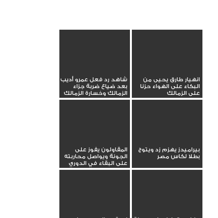
انهيار طارق يحيى من
شاهد رد فعل عمرو أديب
البكاء على الهواء حزنا
بعد ضياع ضربة جزاء
على الزمالك
الزمالك وخسارة الزمالك
بيراميدز يهزم زد ويتوج
المقاولون يفوز على
بطلا لكاس مصر
الجونة ويواصل محاربته
على البقاء في الدوري