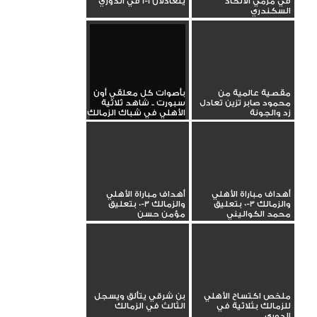
في مرمي الاتحاد
يتعادلان 1-1 في الدوري
السكندري
مقصية عالمية من
بأصوات كل معلقي أون
محمود صابر تزين تعادل
سبورت .. شاهد ثلاثية
زد والجونة
الأهلي في شباك الزمالك
أهداف مباراة الأهلي
أهداف مباراة الأهلي
والزمالك 3-0 بتعليق
والزمالك 3-0 بتعليق
محمد الكواليني
مؤمن حسن
ملخص اكتساح الأهلي
بن شرقي يتألق ويسجل
للزمالك بثلاثية في
الثالث في الزمالك
الدوري