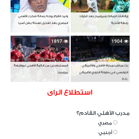
إيقافات الزمالك وبيراميدز بعد قرارات
وليد الفراج يوجه رسالة شكر لـ الأهلي
رابطة الأندية
المصري بعد تعديل تهنئة بطل آسيا
1897
1904
بث مباشر لمباراة الأهلي والأفريقي
المستبعدين من قائمة الأهلي لمواجهة
التونسي في بطولة الدوري الأفريقي
بيراميدز
BAL
استطلاع الراى
مدرب الأهلي القادم؟
مصري
أجنبي