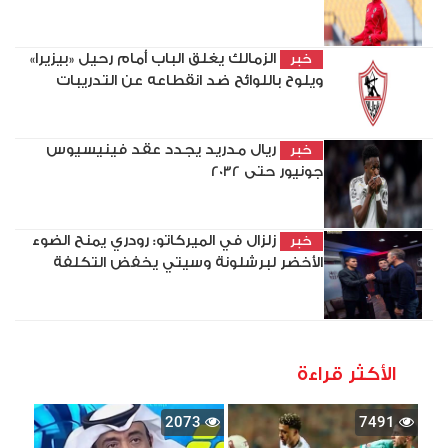
الزمالك يغلق الباب أمام رحيل «بيزيرا»
خبر
ويلوح باللوائح ضد انقطاعه عن التدريبات
ريال مدريد يجدد عقد فينيسيوس
خبر
جونيور حتى 2032
زلزال في الميركاتو: رودري يمنح الضوء
خبر
الأخضر لبرشلونة وسيتي يخفض التكلفة
الأكثر قراءة
2073
7491