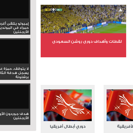
عدد المشاهدات 15676
إمبولو يتلقى أغر
حمراء في المونديا
الأرجنتين
لقطات وأهداف دوري روشن السعودي
عدد الملفات 5
عدد المشاهدات 3179
لا يتوقف.. حمزة ع
يسجل هدفه الثان
برشلونة
هدف جوردون الأو
الأرجنتين
لأفريقية
دوري أبطال أفريقيا