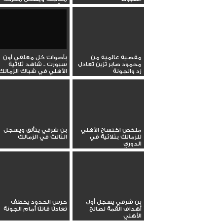
البقاء
مقصية عالمية من
بأصوات كل معلقي أون
محمود صابر تزين تعادل
سبورت .. شاهد ثلاثية
زد والجونة
الأهلي في شباك الزمالك
ملخص اكتساح الأهلي
بن شرقي يتألق ويسجل
للزمالك بثلاثية في
الثالث في الزمالك
الدوري
بن شرقي يسجل أول
حرس الحدود يخطف
أهداف القمة لصالح
تعادلًا قاتلًا أمام الجونة
الأهلي