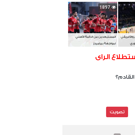
بطل آسيا
1897
 والأفريقي
المستبعدين من قائمة الأهلي
وري
لمواجهة بيراميدز
تطلاع الراى
القادم؟
تصويت