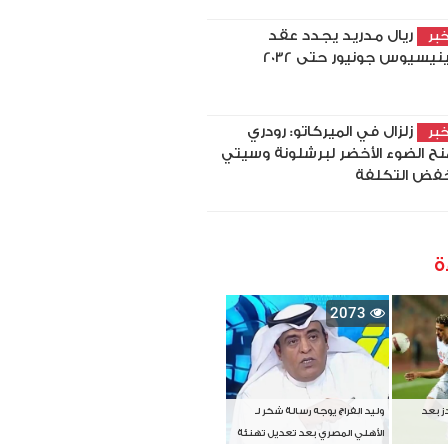
ريال مدريد يجدد عقد
بر
نيسيوس جونيور حتى 2032
زلزال في الميركاتو: رودري
بر
نح الضوء الأخضر لبرشلونة وسيتي
فض التكلفة
ة
2073
دز بعد
وليد الفراج يوجه رسالة شكر لـ
الأهلي المصري بعد تعديل تهنئة