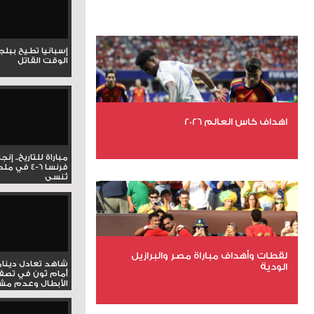
إسبانيا تطيح ببل
الوقت القاتل
اهداف كاس العالم 2026
مباراة للتاريخ.. إنج
عدد الملفات 27
فرنسا 6-4 ف
تُنسى
عدد المشاهدات 1983
لقطات وأهداف مباراة مصر والبرازيل
شاهد تعادل دينام
الودية
أمام ثون في تصف
الأبطال وعدم مشار
عدد الملفات 6