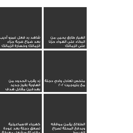
انهيار طارق يحيى من
شاهد رد فعل عمرو أديب
البكاء على الهواء حزنا
بعد ضياع ضربة جزاء
على الزمالك
الزمالك وخسارة الزمالك
ملخص تعادل وادي دجلة
زد يقرب الحدود من
مع بتروجيت 2-2
الهاوية بفوز جديد
بهدفين مقابل هدف
الطلائع يؤمن موقفه
كهرباء الاسماعيلية
ويدفع المحلة لصراع
تصعق دجلة بعد عودة
الهبوط
مفاجئة ويشعل معركة