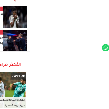
خ
في
خ
يم
يخ
WhatsApp
Twit
الأكثر قراء
7491
إيقافات الزمالك وبيرامي
قرارات رابطة الأندية