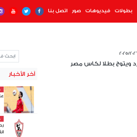
بطولات
فيديوهات
صور
اتصل بنا
 زد ويتوج بطلا لكاس مصر
آخر الأخبار
خ
عل
خ
رح
ان