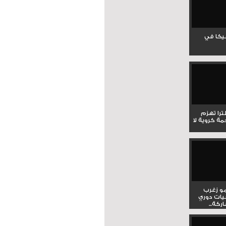
جيكا في
لترا تهزم
ي ملحمة كروية لا
و زغرب
يات دوري
كة...