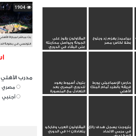
1904
بث مباشر لمباراة الأهلي
بيراميدز يهزم زد ويتوج
المقاولون يفوز على
بطلا لكاس مصر
الجونة ويواصل محاربته
التونسي في بطولة الد
على البقاء في الدوري
الأفريقي BAL
اس
مدرب الأهلي 
حارس الإسماعيلي يورط
بترول أسيوط يعود
مصري
فريقه بالطرد أمام البنك
للدوري المصري بعد
الأهلي
التعادل مع المنصورة
أجنبي
بتروجت يسجل هدف رائع
المقاولون العرب وفاركو
في مرمي الاتحاد
يتعادلان 1-1 في الدوري
السكندري