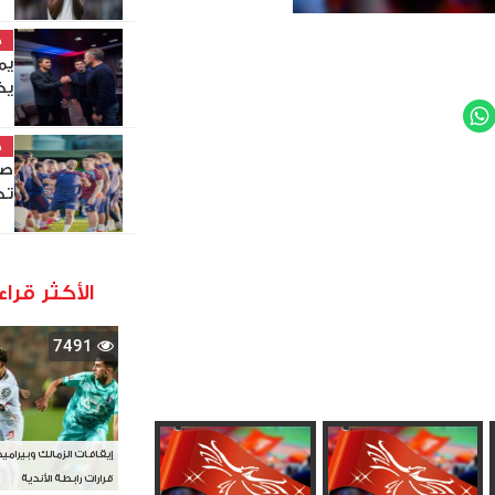
خ
يم
يخ
WhatsApp
Twit
خ
صل
تد
الأكثر قراء
7491
إيقافات الزمالك وبيرامي
قرارات رابطة الأندية