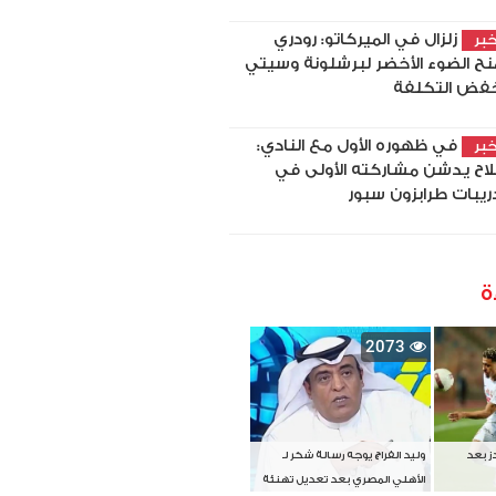
زلزال في الميركاتو: رودري
بر
نح الضوء الأخضر لبرشلونة وسيتي
فض التكلفة
في ظهوره الأول مع النادي:
بر
اح يدشن مشاركته الأولى في
ريبات طرابزون سبور
ة
2073
دز بعد
وليد الفراج يوجه رسالة شكر لـ
الأهلي المصري بعد تعديل تهنئة