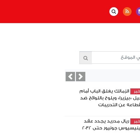
Previous
Next
الزمالك يغلق الباب أمام
بر
يل «بيزيرا» ويلوح باللوائح ضد
قطاعه عن التدريبات
ريال مدريد يجدد عقد
بر
نيسيوس جونيور حتى 2032