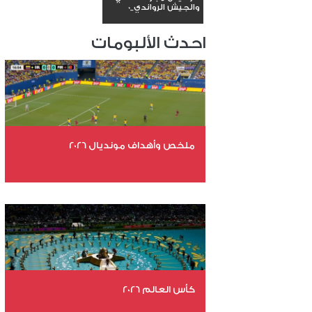
والجيش الرواندي_0
احدث الألبومات
ملخص وأهداف مونديال 2026
عدد الملفات 29
عدد المشاهدات 4736
كأس العالم 2026