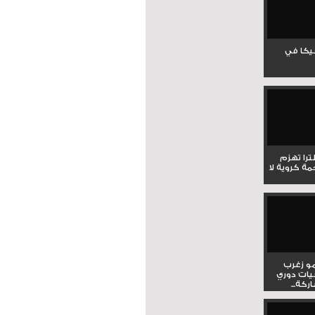
جيكا في
لترا تهزم
ي ملحمة كروية لا
و زغرب
يات دوري
كة...