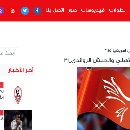
بطولات
فيديوهات
صور
اتصل بنا
فريقيا 2015
أهلي والجيش الرواندي_31
آخر الأخبار
خ
رح
ان
خ
في