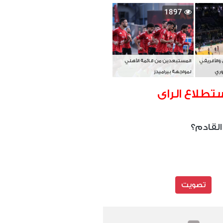
بطل آسيا
1897
 والأفريقي
المستبعدين من قائمة الأهلي
وري
لمواجهة بيراميدز
تطلاع الراى
القادم؟
تصويت