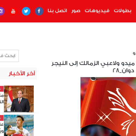
بطولات
فيديوهات
صور
اتصل بنا
و
يدو ولاعبي الزمالك إلى النيجر
دوان_28
آخر الأخبار
خ
من
ال
خ
عق
وي