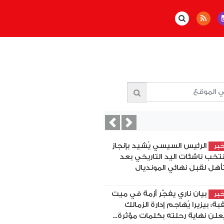
Previous
Next
الرئيس السيسي يُشيد بإنجاز
بر
تخب ناشئات اليد التاريخي بعد
تأهل لقبل نهائي المونديال
بيان ناري يفجّر أزمة في ميت
بر
بة: بيزيرا يُهاجم إدارة الزمالك
ُعلن نهاية رحلته بكلمات مؤثرة...