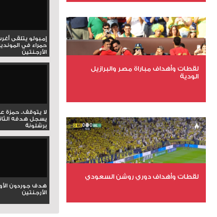
عدد الملفات 27
عدد المشاهدات 1979
إمبولو يتلقى أغر
حمراء في المونديا
الأرجنتين
لقطات وأهداف مباراة مصر والبرازيل
الودية
عدد الملفات 6
لا يتوقف.. حمزة ع
عدد المشاهدات 15638
يسجل هدفه الثان
برشلونة
لقطات وأهداف دوري روشن السعودي
هدف جوردون الأو
الأرجنتين
عدد الملفات 5