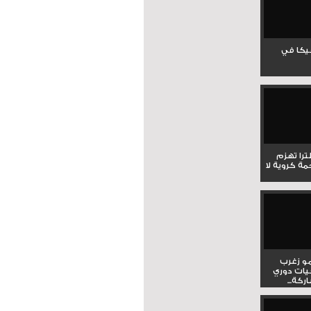
جيكا في
لترا تهزم
ي ملحمة كروية لا
و زغرب
يات دوري
كة...