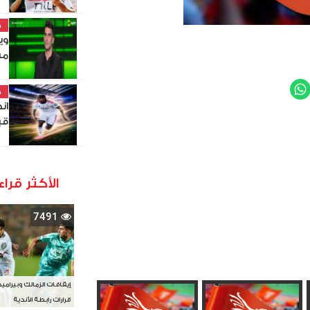
خ
وي
من
WhatsApp
Twit
خ
ان
قي
الأكثر قراء
7491
إيقافات الزمالك وبيرامي
قرارات رابطة الأندية