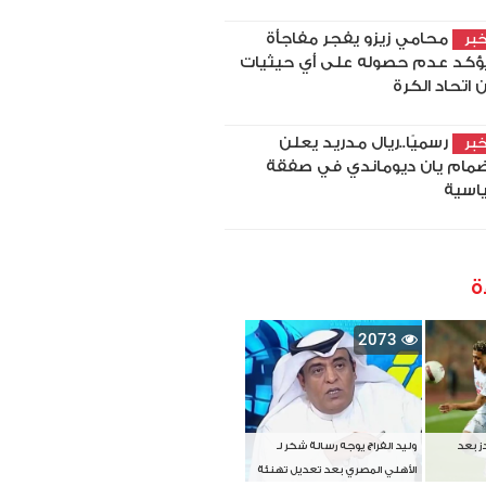
محامي زيزو يفجر مفاجأة
بر
ؤكد عدم حصوله على أي حيثيات
 اتحاد الكرة
رسميًا..ريال مدريد يعلن
بر
ضمام يان ديوماندي في صفقة
اسية
ة
2073
دز بعد
وليد الفراج يوجه رسالة شكر لـ
الأهلي المصري بعد تعديل تهنئة