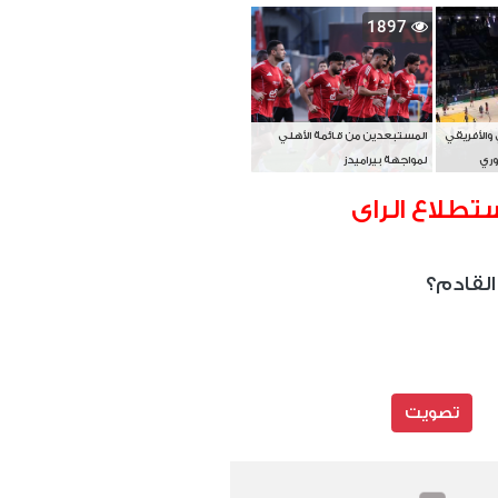
بطل آسيا
1897
 والأفريقي
المستبعدين من قائمة الأهلي
وري
لمواجهة بيراميدز
تطلاع الراى
القادم؟
تصويت