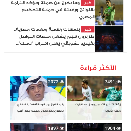
وفا يخرج عن صمته ويؤكد التزامه
خبر
باللوائح ورغبته في حماية التحكيم
المصري
بلمسات رسمية ونغمات مصرية..
خبر
طرابزون سبور يشعل منصات التواصل
بفيديو تشويقي يعلن اقتراب "الملك"...
الأكثر قراءة
2073
7491
إيقافات الزمالك وبيراميدز بعد قرارات
وليد الفراج يوجه رسالة شكر لـ الأهلي
رابطة الأندية
المصري بعد تعديل تهنئة بطل آسيا
1897
1904