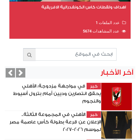
اهداف ولقطات كاس الكونفدرالية الافريقية
عدد الملفات 1
عدد المشاهدات 5674
آخر الأخبار
vious
Next
في مواجهة مزدوجة: الأهلي
خبر
يحقق انتصارين وديين أمام بترول أسيوط
والنجوم
الأهلي في المجموعة الثالثة..
خبر
الإعلان عن قرعة بطولة كأس عاصمة مصر
لموسم 2026-2027