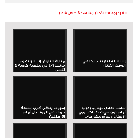
الفيديوهات الأكثر مشاهدة خلال شهر
إسبانيا تطيح ببلجيكا في
مباراة للتاريخ.. إنجلترا تهزم
الوقت القاتل
فرنسا 6-4 في ملحمة كروية لا
تُنسى
شاهد تعادل دينامو زغرب
إمبولو يتلقى أغرب بطاقة
أمام ثون في تصفيات دوري
حمراء في المونديال أمام
الأبطال وعدم مشاركة...
الأرجنتين