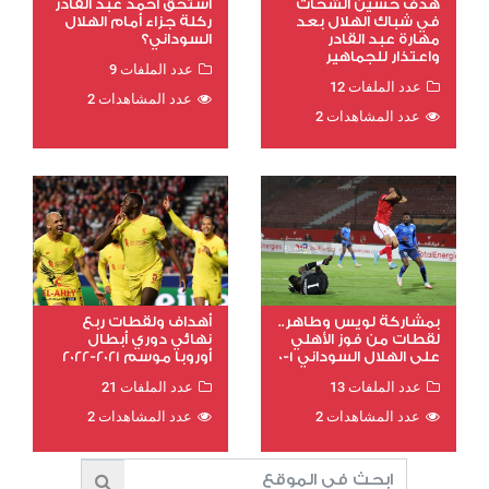
هدف حسين الشحات
استحق أحمد عبد القادر
في شباك الهلال بعد
ركلة جزاء أمام الهلال
مهارة عبد القادر
السوداني؟
واعتذار للجماهير
عدد الملفات 9
عدد الملفات 12
عدد المشاهدات 2
عدد المشاهدات 2
بمشاركة لويس وطاهر..
أهداف ولقطات ربع
لقطات من فوز الأهلي
نهائي دوري أبطال
على الهلال السوداني 1-0
أوروبا موسم 2021-2022
عدد الملفات 13
عدد الملفات 21
عدد المشاهدات 2
عدد المشاهدات 2