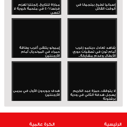
إسبانيا تطيح ببلجيكا في
مباراة للتاريخ.. إنجلترا تهزم
الوقت القاتل
فرنسا 6-4 في ملحمة كروية لا
تُنسى
شاهد تعادل دينامو زغرب
إمبولو يتلقى أغرب بطاقة
أمام ثون في تصفيات دوري
حمراء في المونديال أمام
الأبطال وعدم مشاركة...
الأرجنتين
لا يتوقف.. حمزة عبد الكريم
هدف جوردون الأول في مرمى
يسجل هدفه الثاني في ودية
الأرجنتين
برشلونة
الرئيسية
الكرة عالمية