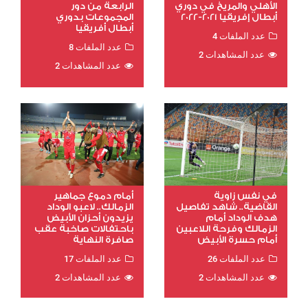
الأهلي والمريخ في دوري
الرابعة من دور
أبطال إفريقيا 2021-2022
المجموعات بدوري
أبطال أفريقيا
عدد الملفات 4
عدد الملفات 8
عدد المشاهدات 2
عدد المشاهدات 2
أمام دموع جماهير
في نفس زاوية
الزمالك.. لاعبو الوداد
القاضية.. شاهد تفاصيل
يزيدون أحزان الأبيض
هدف الوداد أمام
باحتفالات صاخبة عقب
الزمالك وفرحة اللاعبين
صافرة النهاية
أمام حسرة الأبيض
عدد الملفات 17
عدد الملفات 26
عدد المشاهدات 2
عدد المشاهدات 2