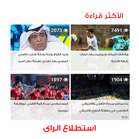
الأكثر قراءة
2073
7491
إيقافات الزمالك وبيراميدز بعد قرارات
وليد الفراج يوجه رسالة شكر لـ الأهلي
رابطة الأندية
المصري بعد تعديل تهنئة بطل آسيا
1897
1904
بث مباشر لمباراة الأهلي والأفريقي
المستبعدين من قائمة الأهلي لمواجهة
التونسي في بطولة الدوري الأفريقي
بيراميدز
BAL
استطلاع الراى