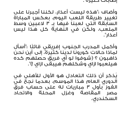
إصابات كثيرة".
وأضاف :"هذه ليست أعذار، لكننا أُجبرنا على
تغيير طريقة اللعب اليوم، بعكس المباراة
السابقة التي لعبنا فيها بـ 3 لاعبين وسط
الملعب، ولكن في النهاية كل هذا ليس
أعذار".
وأكمل المدرب الجنوب إفريقي قائلًا :"أسأل
لماذا حالات كورونا لدينا كثيرة، إلى أين نحن
ذاهبون ؟ (شوفوا لو أي فريق حصلهم كده
هيلعبوا ازاي وشكلهم هيبقى ازاي !)".
يُذكر أن ذلك التعادل هو الأول للأهلي في
الدوري العام هذا الموسم، بعدما نجح في
الفوز بأول 3 مباريات له على حساب فرق
مصر المقاصة وغزل المحلة والاتحاد
السكندري.