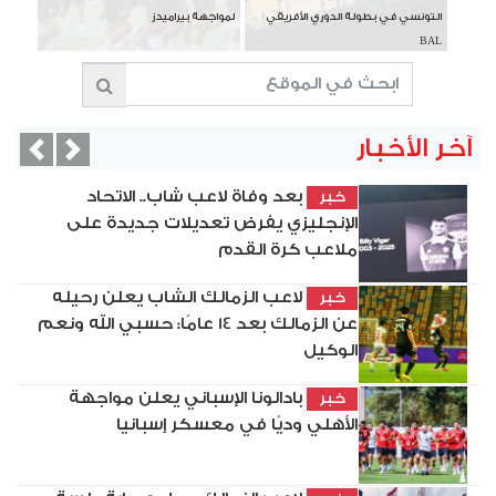
التونسي في بطولة الدوري الأفريقي
لمواجهة بيراميدز
BAL
آخر الأخبار
vious
Next
بعد وفاة لاعب شاب.. الاتحاد
خبر
الإنجليزي يفرض تعديلات جديدة على
ملاعب كرة القدم
لاعب الزمالك الشاب يعلن رحيله
خبر
عن الزمالك بعد 14 عامًا: حسبي الله ونعم
الوكيل
بادالونا الإسباني يعلن مواجهة
خبر
الأهلي وديًا في معسكر إسبانيا