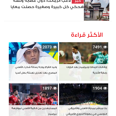
لاعب الزمالك: دول عصابة ولسة
خبر
هحكي كل كبيرة وصغيرة حصلت معايا
الأكثر قراءة
2073
7491
إيقافات الزمالك وبيراميدز بعد قرارات
وليد الفراج يوجه رسالة شكر لـ الأهلي
رابطة الأندية
المصري بعد تعديل تهنئة بطل آسيا
1897
1904
بث مباشر لمباراة الأهلي والأفريقي
المستبعدين من قائمة الأهلي لمواجهة
التونسي في بطولة الدوري الأفريقي
بيراميدز