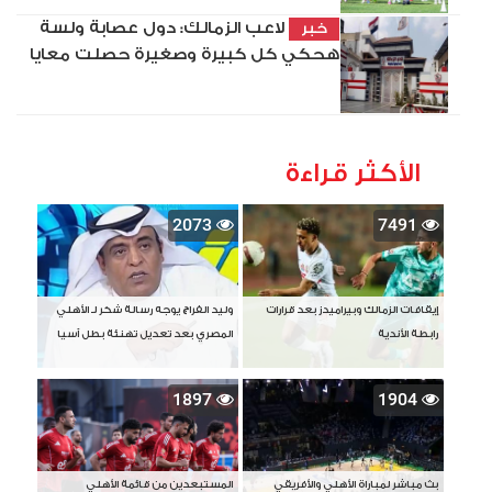
لاعب الزمالك: دول عصابة ولسة
خبر
هحكي كل كبيرة وصغيرة حصلت معايا
الأكثر قراءة
2073
7491
إيقافات الزمالك وبيراميدز بعد قرارات
وليد الفراج يوجه رسالة شكر لـ الأهلي
رابطة الأندية
المصري بعد تعديل تهنئة بطل آسيا
1897
1904
بث مباشر لمباراة الأهلي والأفريقي
المستبعدين من قائمة الأهلي