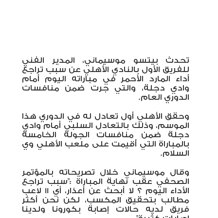
تحدث بيتسو موسيماني، المدير الفني
للفريق الأول بالنادي الأهلي عن سبب تراجع
أداء المارد الأحمر في مباراته اليوم أمام
وادي دجلة، والتي جرت ضمن منافسات
الدوري العام.
وحقق الأهلي أول تعادل له في الدوري هذا
الموسم، وذلك بالتعادل السلبي أمام وادي
دجلة ضمن منافسات الجولة الخامسة
بالمباراة التي أُقيمت على ملعب الأهلي وي
السلام.
وقال موسيماني خلال تصريحاته بالمؤتمر
الصحفي عقب نهاية المباراة :"سبب تراجع
الأداء اليوم ؟ لا أبحث عن أعذار، أي 11 لاعب
مطالب بتحقيق المكسب، لكن نحن أكثر
فريق لديه حالات إصابة بكورونا ولدينا