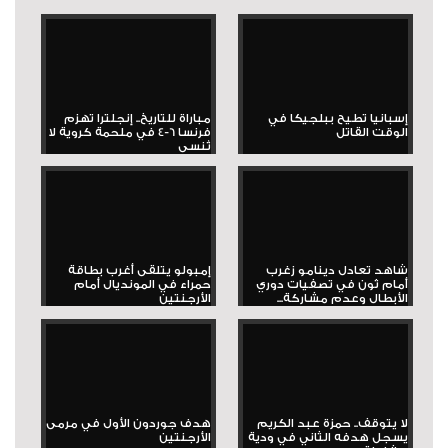
إسبانيا تطيح ببلجيكا في
مباراة للتاريخ.. إنجلترا تهزم
الوقت القاتل
فرنسا 6-4 في ملحمة كروية لا
تُنسى
شاهد تعادل دينامو زغرب
إمبولو يتلقى أغرب بطاقة
أمام ثون في تصفيات دوري
حمراء في المونديال أمام
الأبطال وعدم مشاركة...
الأرجنتين
لا يتوقف.. حمزة عبد الكريم
هدف جوردون الأول في مرمى
يسجل هدفه الثاني في ودية
الأرجنتين