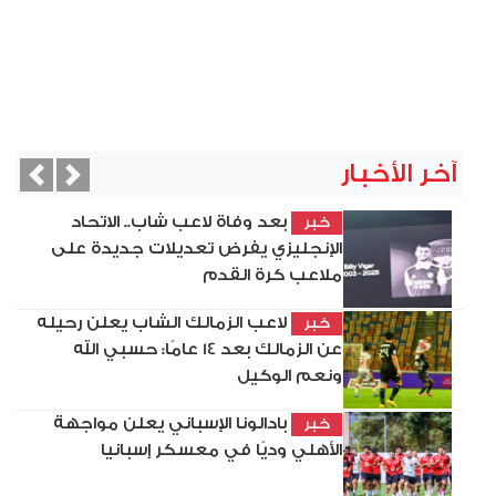
آخر الأخبار
vious
Next
بعد وفاة لاعب شاب.. الاتحاد
خبر
الإنجليزي يفرض تعديلات جديدة على
ملاعب كرة القدم
لاعب الزمالك الشاب يعلن رحيله
خبر
عن الزمالك بعد 14 عامًا: حسبي الله
ونعم الوكيل
بادالونا الإسباني يعلن مواجهة
خبر
الأهلي وديًا في معسكر إسبانيا