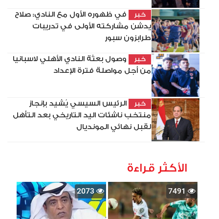
في ظهوره الأول مع النادي: صلاح
خبر
يدشن مشاركته الأولى في تدريبات
طرابزون سبور
وصول بعثة النادي الأهلي لاسبانيا
خبر
من أجل مواصلة فترة الإعداد
الرئيس السيسي يُشيد بإنجاز
خبر
منتخب ناشئات اليد التاريخي بعد التأهل
لقبل نهائي المونديال
الأكثر قراءة
2073
7491