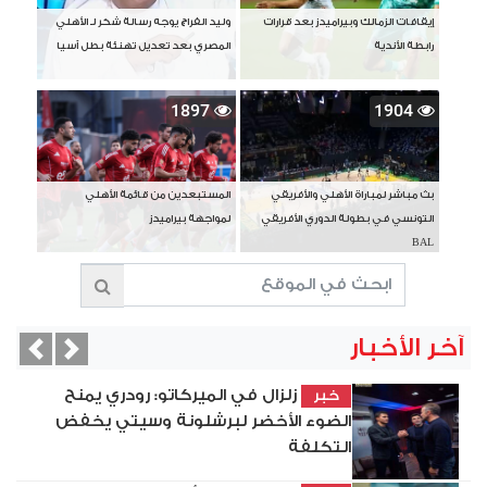
إيقافات الزمالك وبيراميدز بعد قرارات
وليد الفراج يوجه رسالة شكر لـ الأهلي
رابطة الأندية
المصري بعد تعديل تهنئة بطل آسيا
1897
1904
بث مباشر لمباراة الأهلي والأفريقي
المستبعدين من قائمة الأهلي
التونسي في بطولة الدوري الأفريقي
لمواجهة بيراميدز
BAL
آخر الأخبار
vious
Next
زلزال في الميركاتو: رودري يمنح
خبر
الضوء الأخضر لبرشلونة وسيتي يخفض
التكلفة