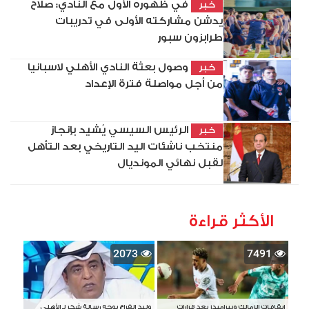
في ظهوره الأول مع النادي: صلاح
خبر
يدشن مشاركته الأولى في تدريبات
طرابزون سبور
وصول بعثة النادي الأهلي لاسبانيا
خبر
من أجل مواصلة فترة الإعداد
الرئيس السيسي يُشيد بإنجاز
خبر
منتخب ناشئات اليد التاريخي بعد التأهل
لقبل نهائي المونديال
الأكثر قراءة
2073
7491
إيقافات الزمالك وبيراميدز بعد قرارات
وليد الفراج يوجه رسالة شكر لـ الأهلي