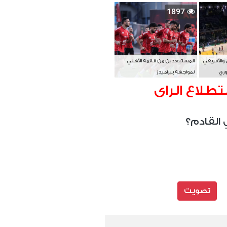
بطل آسيا
1897
 والأفريقي
المستبعدين من قائمة الأهلي
وري
لمواجهة بيراميدز
تطلاع الراى
 القادم؟
تصويت