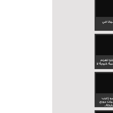
جيكا في
لترا تهزم
ي ملحمة كروية لا
و زغرب
يات دوري
كة...