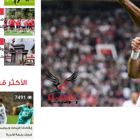
خ
مو
إس
خ
ول
حص
الأكثر قر
7491
إيقافات الزمالك وبيرامي
قرارات رابطة الأندية