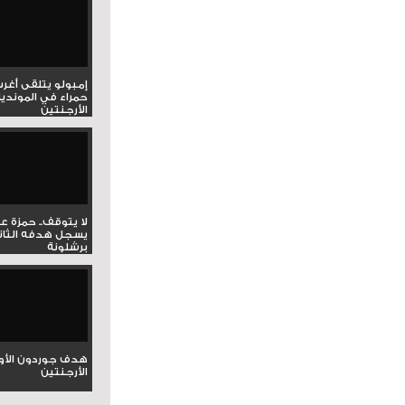
إمبولو يتلقى أغر
حمراء في المونديا
الأرجنتين
لا يتوقف.. حمزة ع
يسجل هدفه الثان
برشلونة
هدف جوردون الأو
الأرجنتين