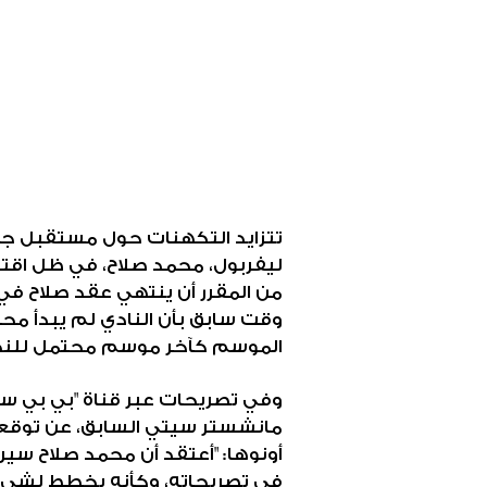
تتزايد التكهنات حول مستقبل جناح
ليفربول، محمد صلاح، في ظل اقترا
وقت سابق بأن النادي لم يبدأ مح
الموسم كآخر موسم محتمل للنجم
وفي تصريحات عبر قناة "بي بي سي
مانشستر سيتي السابق، عن توقعات
أونوها: "أعتقد أن محمد صلاح سير
في تصريحاته، وكأنه يخطط لشيء 