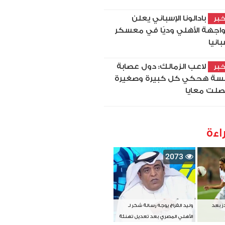
بادالونا الإسباني يعلن
بر
اجهة الأهلي وديًا في معسكر
بانيا
لاعب الزمالك: دول عصابة
بر
سة هحكي كل كبيرة وصغيرة
لت معايا
اءة
2073
دز بعد
وليد الفراج يوجه رسالة شكر لـ
الأهلي المصري بعد تعديل تهنئة