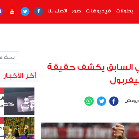
بطولات
فيديوهات
صور
اتصل بنا
 السابق يكشف حقيقة
آخر الأخبار
يفربول
خ
ال
رويش
WhatsApp
Twitter
Facebook
جد
خ
حس