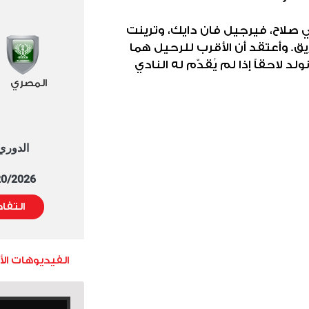
ثي صلاح، فيرجيل فان دايك، وترينت
ق. وأعتقد أن الأقرب للرحيل هما
لد لاحقاً إذا لم يُقدّم له النادي
المصري
الدوري العا
5/20/2026 التوقيت 
التفا
الفيديوهات ال