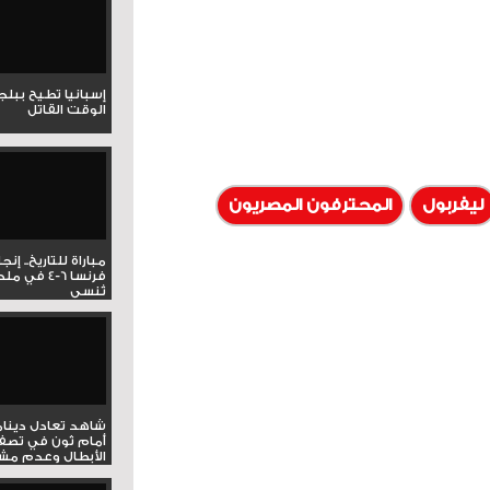
إسبانيا تطيح ببل
الوقت القاتل
ليفربول
المحترفون المصريون
مباراة للتاريخ.. إنج
فرنسا 6-4 ف
تُنسى
شاهد تعادل دينام
أمام ثون في تصف
الأبطال وعدم مشار