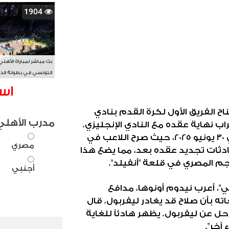
1904
بث مباشر لمباراة الأهلي
التونسي في بطولة الد
الأفريقي BAL
اس
 الفريق الأول لكرة القدم بنادي
مدرب الأهلي
ب نهاية عقده مع النادي الإنجليزي.
من المقرر أن ينتهي عقد صلاح في 30 يونيو 2025، حيث صرح اللاعب في
مصري
ادثات تجديد عقده بعد، مما يضع هذا
 المصري في قلعة "أنفيلد".
أجنبي
"، أعرب نيدوم أونوها، مدافع
ه بأن صلاح قد يغادر ليفربول. قال
حل عن ليفربول. يظهر هادئاً للغاية
آخر".