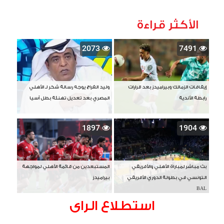
الأكثر قراءة
2073
7491
إيقافات الزمالك وبيراميدز بعد قرارات
وليد الفراج يوجه رسالة شكر لـ الأهلي
رابطة الأندية
المصري بعد تعديل تهنئة بطل آسيا
1897
1904
بث مباشر لمباراة الأهلي والأفريقي
المستبعدين من قائمة الأهلي لمواجهة
التونسي في بطولة الدوري الأفريقي
بيراميدز
BAL
استطلاع الراى