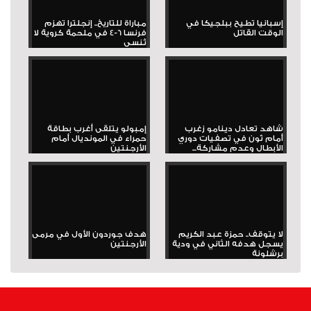
إسبانيا تطيح ببلجيكا في
مباراة للتاريخ.. إنجلترا تهزم
الوقت القاتل
فرنسا 6-4 في ملحمة كروية لا
تُنسى
شاهد تعادل دينامو زغرب
إمبولو يتلقى أغرب بطاقة
أمام ثون في تصفيات دوري
حمراء في المونديال أمام
الأبطال وعدم مشاركة...
الأرجنتين
لا يتوقف.. حمزة عبد الكريم
هدف جوردون الأول في مرمى
يسجل هدفه الثاني في ودية
الأرجنتين
برشلونة