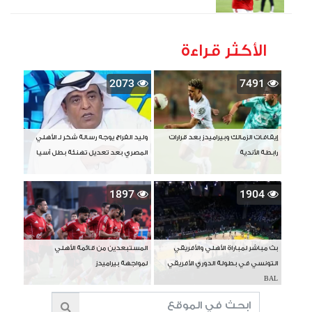
الأكثر قراءة
2073
7491
إيقافات الزمالك وبيراميدز بعد قرارات
وليد الفراج يوجه رسالة شكر لـ الأهلي
رابطة الأندية
المصري بعد تعديل تهنئة بطل آسيا
1897
1904
بث مباشر لمباراة الأهلي والأفريقي
المستبعدين من قائمة الأهلي
التونسي في بطولة الدوري الأفريقي
لمواجهة بيراميدز
BAL