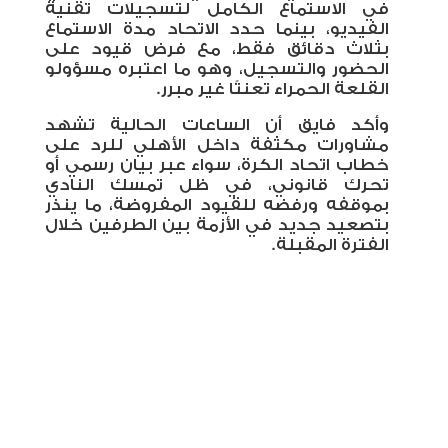
في الاستماع الكامل لتسجيلات تقنية
الفيديو، بينما حدد الاتحاد مدة الاستماع
بثلاث دقائق فقط، مع فرض قيود على
الحضور والتسجيل، وهو ما اعتبره مسؤولو
القلعة الحمراء تعنتًا غير مبرر
.
وأكد فايق أن الساعات الحالية تشهد
مشاورات مكثفة داخل الأهلي للرد على
خطاب اتحاد الكرة، سواء عبر بيان رسمي أو
تحرك قانوني، في ظل تمسك النادي
بموقفه ورفضه للقيود المفروضة، ما ينذر
بتصعيد جديد في الأزمة بين الطرفين خلال
الفترة المقبلة.