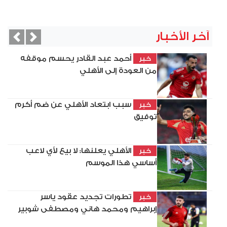
آخر الأخبار
vious
Next
أحمد عبد القادر يحسم موقفه
خبر
من العودة إلى الأهلي
سبب ابتعاد الأهلي عن ضم أكرم
خبر
توفيق
الأهلي يعلنها: لا بيع لأي لاعب
خبر
أساسي هذا الموسم
تطورات تجديد عقود ياسر
خبر
إبراهيم ومحمد هاني ومصطفى شوبير