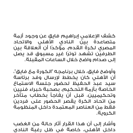
كشف الإعلامي إبراهيم فايق عن وجود أزمة
متصاعدة بين النادي الأهلي والاتحاد
المصري لكرة القدم، مؤكدًا أن العلاقة بين
الطرفين تشهد توترًا غير مسبوق قد يصل
إلى صدام واضح خلال الساعات المقبلة
.
وأوضح فايق، خلال برنامجه "الكورة مع فايق"،
أن الأهلي كان يخطط لإرسال وفد برئاسة
سيد عبد الحفيظ لحضور جلسة الاستماع
الخاصة بأزمة التحكيم، بصحبة خبراء فنيين
وتحكيميين، قبل أن يفاجأ بخطاب متأخر
من اتحاد الكرة يقصر الحضور على فردين
فقط من العناصر المعتمدة داخل المنظومة
الكروية
.
وأشار إلى أن هذا القرار أثار حالة من الغضب
داخل الأهلي، خاصة في ظل رغبة النادي