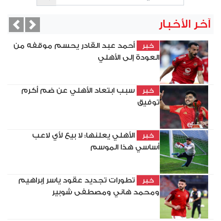
آخر الأخبار
vious
Next
أحمد عبد القادر يحسم موقفه من
خبر
العودة إلى الأهلي
سبب ابتعاد الأهلي عن ضم أكرم
خبر
توفيق
الأهلي يعلنها: لا بيع لأي لاعب
خبر
أساسي هذا الموسم
تطورات تجديد عقود ياسر إبراهيم
خبر
ومحمد هاني ومصطفى شوبير