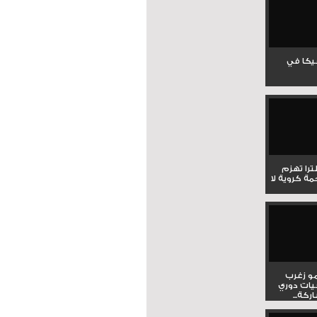
جيكا في
لترا تهزم
ي ملحمة كروية لا
و زغرب
يات دوري
كة...