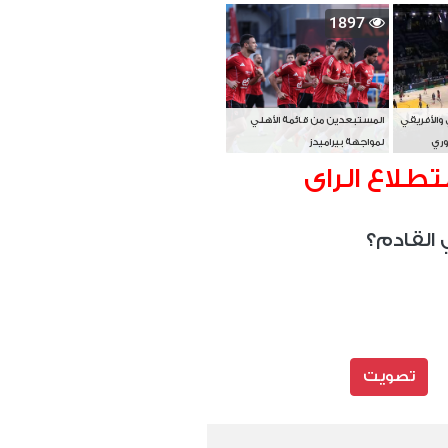
بطل آسيا
1897
 والأفريقي
المستبعدين من قائمة الأهلي
وري
لمواجهة بيراميدز
تطلاع الراى
 القادم؟
تصويت