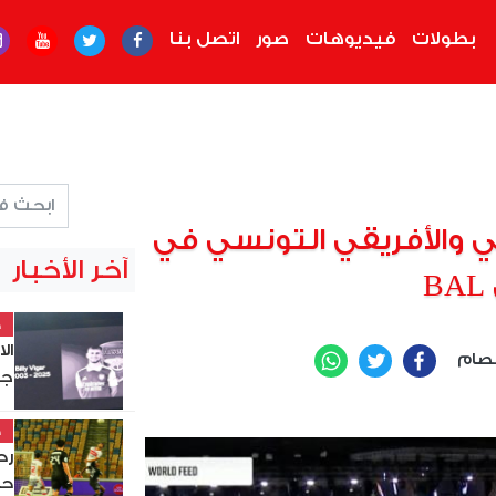
بطولات
فيديوهات
صور
اتصل بنا
لي والأفريقي التونسي في
آخر الأخبار
خ
ال
صام
WhatsApp
Twitter
Facebook
جد
خ
حس