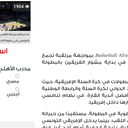
1904
بث مباشر لمباراة الأهلي
التونسي في بطولة الد
الأفريقي BAL
اس
Basketball Afr
، بمواجهة مرتقبة تجمع
 في بداية مشوار الفريقين بالبطولة
مدرب الأهلي
مصري
لبطولات في كرة السلة الإفريقية، حيث
الدولي لكرة السلة والرابطة الوطنية
أجنبي
فضل أندية القارة، في نظام تنافسي
رها داخل إفريقيا
.
ية في البطولة، مستفيدًا من خبراته
اللقب، بينما يدخل الإفريقي التونسي
 نتيجة إيجابية أمام أحد أبرز فرق