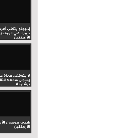
إمبولو يتلقى أغر
حمراء في المونديا
الأرجنتين
لا يتوقف.. حمزة ع
يسجل هدفه الثان
برشلونة
هدف جوردون الأو
الأرجنتين