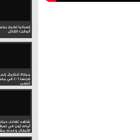
إسبانيا تطيح ببل
الوقت القاتل
مباراة للتاريخ.. إنج
فرنسا 6-4 ف
تُنسى
شاهد تعادل دينام
أمام ثون في تصف
الأبطال وعدم مشار