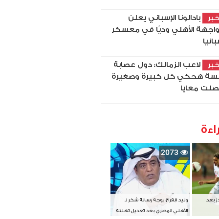
بادالونا الإسباني يعلن
بر
اجهة الأهلي وديًا في معسكر
بانيا
لاعب الزمالك: دول عصابة
بر
سة هحكي كل كبيرة وصغيرة
لت معايا
اءة
2073
دز بعد
وليد الفراج يوجه رسالة شكر لـ
الأهلي المصري بعد تعديل تهنئة