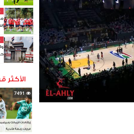
خ
مو
إس
خ
ول
حص
الأكثر قر
7491
إيقافات الزمالك وبيرامي
قرارات رابطة الأندية