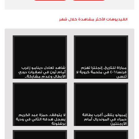
الفيديوهات الأكثر مشاهدة خلال شهر
مباراة للتاريخ.. إنجلترا تهزم
شاهد تعادل دينامو زغرب
فرنسا 6-4 في ملحمة كروية لا
أمام ثون في تصفيات دوري
تُنسى
الأبطال وعدم مشاركة...
إمبولو يتلقى أغرب بطاقة
لا يتوقف.. حمزة عبد الكريم
حمراء في المونديال أمام
يسجل هدفه الثاني في ودية
الأرجنتين
برشلونة