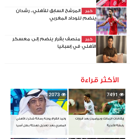
المرشح السابق للأهلي.. رشدان
خبر
ينضم للوداد المغربي
منصف بقرار ينضم إلى معسكر
خبر
الأهلي في إسبانيا
الأكثر قراءة
2073
7491
إيقافات الزمالك وبيراميدز بعد قرارات
وليد الفراج يوجه رسالة شكر لـ الأهلي
رابطة الأندية
المصري بعد تعديل تهنئة بطل آسيا