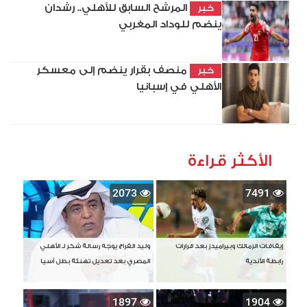
المرشح السابق للأهلي.. رشدان
خبر
ينضم للوداد المغربي
منصف بقرار ينضم إلى معسكر
خبر
الأهلي في إسبانيا
الأكثر قراءة
2073
7491
إيقافات الزمالك وبيراميدز بعد قرارات
وليد الفراج يوجه رسالة شكر لـ الأهلي
رابطة الأندية
المصري بعد تعديل تهنئة بطل آسيا
1897
1904