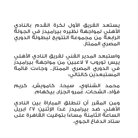
يستعد الفريق الأول لكرة القدم بالنادي
الأهلي لمواجهة نظيره بيراميدز في الجولة
الرابعة من مجموعة التتويج لبطولة الدوري
المصري الممتاز.
واستبعد المدير الفني لفريق النادي الأهلي
ييس توروب 7 لاعبين من مواجهة بيراميدز
في الدوري المصري الممتاز.. وجاءت قائمة
المستبعدين كالتالي:
محمد الشناوي، سيحا، كامويش، كريم
فؤاد، الشحات، عمرو الجزار، بيكهام.
ومن المقرر أن تنطلق المباراة بين النادي
الأهلي ضد بيراميدز غدًا الإثنين ٢٧ ابريل
الساعة الثامنة مساءًا بتوقيت القاهرة على
ستاد الدفاع الجوي.