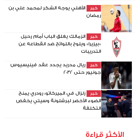
الأهلي يوجه الشكر لمحمد علي بن
خبر
رمضان
الزمالك يغلق الباب أمام رحيل
خبر
«بيزيرا» ويلوح باللوائح ضد انقطاعه عن
التدريبات
ريال مدريد يجدد عقد فينيسيوس
خبر
جونيور حتى 2032
زلزال في الميركاتو: رودري يمنح
خبر
الضوء الأخضر لبرشلونة وسيتي يخفض
التكلفة
الأكثر قراءة