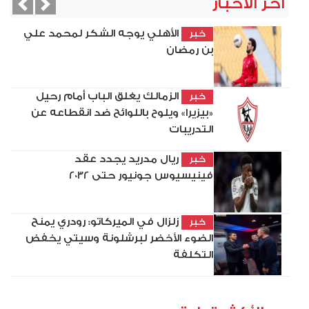
آخر الأخبار
vious
Next
الأهلي يوجه الشكر لمحمد علي
خبر
بن رمضان
الزمالك يغلق الباب أمام رحيل
خبر
«بيزيرا» ويلوح باللوائح ضد انقطاعه عن
التدريبات
ريال مدريد يجدد عقد
خبر
فينيسيوس جونيور حتى 2032
زلزال في الميركاتو: رودري يمنح
خبر
الضوء الأخضر لبرشلونة وسيتي يخفض
التكلفة