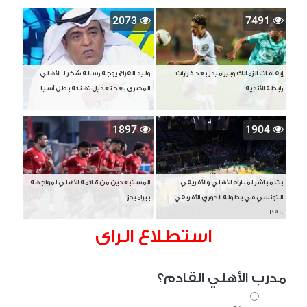
2073
7491
إيقافات الزمالك وبيراميدز بعد قرارات
وليد الفراج يوجه رسالة شكر لـ الأهلي
رابطة الأندية
المصري بعد تعديل تهنئة بطل آسيا
1897
1904
بث مباشر لمباراة الأهلي والأفريقي
المستبعدين من قائمة الأهلي لمواجهة
التونسي في بطولة الدوري الأفريقي
بيراميدز
BAL
استطلاع الراى
مدرب الأهلي القادم؟