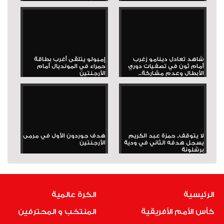
شاهد تعادل دينامو زغرب
إمبولو يتلقى أغرب بطاقة
أمام ثون في تصفيات دوري
حمراء في المونديال أمام
الأبطال وعدم مشاركة...
الأرجنتين
لا يتوقف.. حمزة عبد الكريم
هدف جوردون الأول في مرمى
يسجل هدفه الثاني في ودية
الأرجنتين
برشلونة
الرئيسية
الكرة عالمية
كأس الأمم الأفريقية
المنتخب و المحترفين