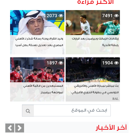
الأكثر قراءة
2073
7491
إيقافات الزمالك وبيراميدز بعد قرارات
وليد الفراج يوجه رسالة شكر لـ الأهلي
رابطة الأندية
المصري بعد تعديل تهنئة بطل آسيا
1897
1904
بث مباشر لمباراة الأهلي والأفريقي
المستبعدين من قائمة الأهلي
التونسي في بطولة الدوري الأفريقي
لمواجهة بيراميدز
BAL
آخر الأخبار
vious
Next