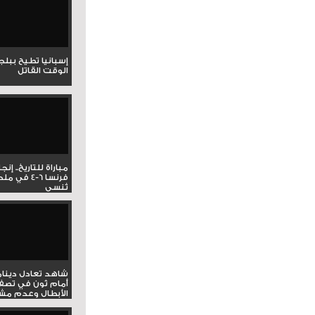
إسبانيا تطيح ببل
الوقت القاتل
مباراة للتاريخ.. إنج
فرنسا 6-4 ف
تُنسى
شاهد تعادل دينام
أمام ثون في تصف
الأبطال وعدم مشار