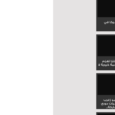
جيكا في
لترا تهزم
ي ملحمة كروية لا
و زغرب
يات دوري
كة...