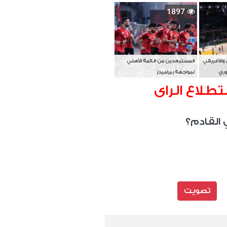
بطل آسيا
1897
 والأفريقي
المستبعدين من قائمة الأهلي
وري
لمواجهة بيراميدز
تطلاع الراى
 القادم؟
تصويت