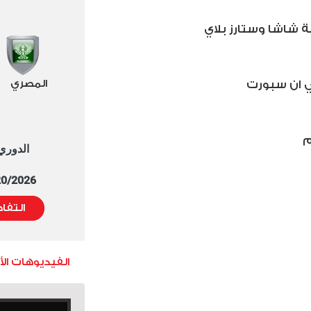
المصري
الدوري العا
5/20/2026 التوقيت 
التفا
الفيديوهات ال