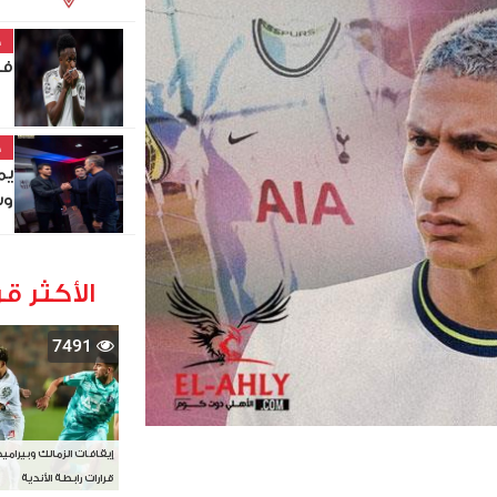
خ
في
خ
يم
وس
الأكثر قر
7491
إيقافات الزمالك وبيرامي
قرارات رابطة الأندية