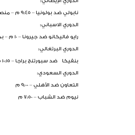
الدوري الإيطالي:
نابولي ضد بولونيا – 9:45 م – منصة شاشا وستارز بلاي
الدوري الاسباني:
رايو فاليكانو ضد جيرونا – 10 م – بي ان سبورت
الدوري البرتغالي:
بنفيكا
ضد سبورتنج براجا – 10:15 م
الدوري السعودي:
التعاون ضد الأهلي – 9:00 م
نيوم ضد الشباب – 7:50 م