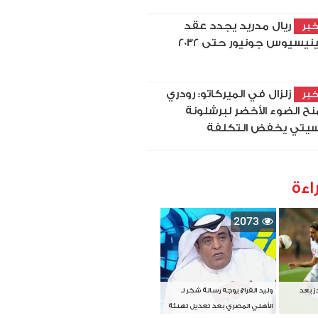
ريال مدريد يجدد عقد
بر
نيسيوس جونيور حتى 2032
زلزال في الميركاتو: رودري
بر
نح الضوء الأخضر لبرشلونة
يتي يخفض التكلفة
اءة
2073
دز بعد
وليد الفراج يوجه رسالة شكر لـ
الأهلي المصري بعد تعديل تهنئة