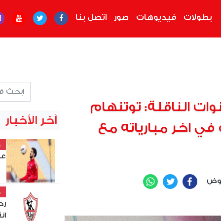
بطولات
فيديوهات
صور
اتصل بنا
نوات الناقلة: توتنهام
آخر الأخبار
 في اخر مبارياته مع
خ
عل
عوض
WhatsApp
Twitter
Facebook
خ
رح
ان