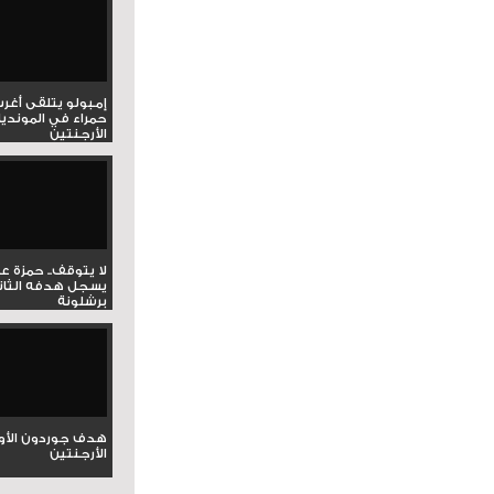
إمبولو يتلقى أغر
حمراء في المونديا
الأرجنتين
لا يتوقف.. حمزة ع
يسجل هدفه الثان
برشلونة
هدف جوردون الأو
الأرجنتين