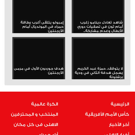
شاهد تعادل دينامو زغرب
إمبولو يتلقى أغرب بطاقة
أمام ثون في تصفيات دوري
حمراء في المونديال أمام
الأبطال وعدم مشاركة...
الأرجنتين
لا يتوقف.. حمزة عبد الكريم
هدف جوردون الأول في مرمى
يسجل هدفه الثاني في ودية
الأرجنتين
برشلونة
الرئيسية
الكرة عالمية
كأس الأمم الأفريقية
المنتخب و المحترفين
أخر الأخبار
الاهلى فى كل مكان
أخبار الاهلى
أراء حمراء