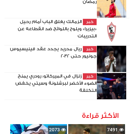
رمضان
الزمالك يغلق الباب أمام رحيل
خبر
«بيزيرا» ويلوح باللوائح ضد انقطاعه عن
التدريبات
ريال مدريد يجدد عقد فينيسيوس
خبر
جونيور حتى 2032
زلزال في الميركاتو: رودري يمنح
خبر
الضوء الأخضر لبرشلونة وسيتي يخفض
التكلفة
الأكثر قراءة
2073
7491