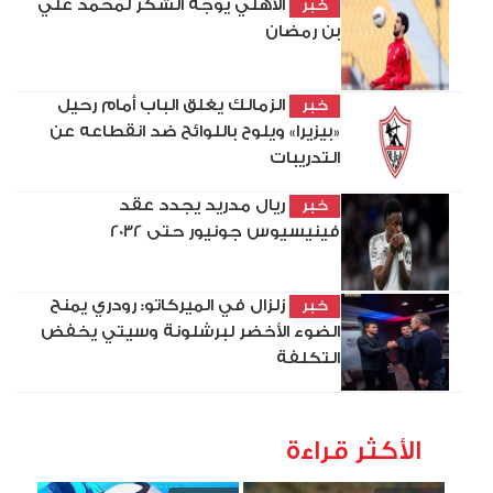
الأهلي يوجه الشكر لمحمد علي
خبر
بن رمضان
الزمالك يغلق الباب أمام رحيل
خبر
«بيزيرا» ويلوح باللوائح ضد انقطاعه عن
التدريبات
ريال مدريد يجدد عقد
خبر
فينيسيوس جونيور حتى 2032
زلزال في الميركاتو: رودري يمنح
خبر
الضوء الأخضر لبرشلونة وسيتي يخفض
التكلفة
الأكثر قراءة