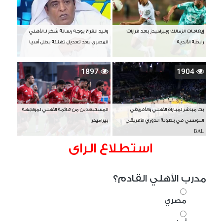
إيقافات الزمالك وبيراميدز بعد قرارات
وليد الفراج يوجه رسالة شكر لـ الأهلي
رابطة الأندية
المصري بعد تعديل تهنئة بطل آسيا
1897
1904
بث مباشر لمباراة الأهلي والأفريقي
المستبعدين من قائمة الأهلي لمواجهة
التونسي في بطولة الدوري الأفريقي
بيراميدز
BAL
استطلاع الراى
مدرب الأهلي القادم؟
مصري