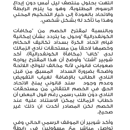
انتهت بحلول منتصف ليل أمس دون إيداع
الرسوم المطلوبة، وهو ما يلزم الرابطة
والاتحاد بالعودة إلى خيار التحكيم المحلي
وهذا ما تأكد له بشكل شخصي.
وبالنسبة لمقترح الخصم من "مكافآت
الكونفدرالية
"
وحول ما يتردد بشأن إمكانية
قيام اتحاد الكرة بسداد تكاليف الحكام
وخصمها لاحقاً من مستحقات نادي الزمالك
لدى "كاف" (مكافأة الكونفدرالية)، أكد
شوبير "أشك" وأوضح أن هذا المقترح يواجه
صعوبات قانوني ل
أنه مخالف للوائح: اللائحة
واضحة بضرورة السداد
المسبق من قبل
النادي الطالب بالإضافة
لغياب التفويض
وعدم وجود
سند قانوني يمنح الاتحاد
الحق في الخصم التلقائي من مستحقات
النادي دون طلب رسمي رغم قول البعض أن
خطاب الزمالك يمكن الاستناد عليه عند
الخصم لكن المصادر أكدت ان ذلك غير
صحيح.
وأكد شوبير أن الموقف الرسمي الحالي وفي
تواصل مباشر مع مسؤولين في رابطة