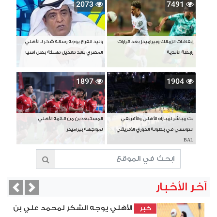
2073
7491
إيقافات الزمالك وبيراميدز بعد قرارات
وليد الفراج يوجه رسالة شكر لـ الأهلي
رابطة الأندية
المصري بعد تعديل تهنئة بطل آسيا
1897
1904
بث مباشر لمباراة الأهلي والأفريقي
المستبعدين من قائمة الأهلي
التونسي في بطولة الدوري الأفريقي
لمواجهة بيراميدز
BAL
آخر الأخبار
vious
Next
الأهلي يوجه الشكر لمحمد علي بن
خبر