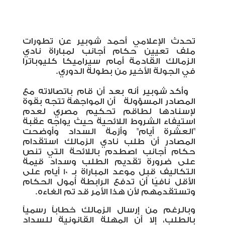
تحدث الإعلامي أحمد شوبير عن تطورات
ملف تعيين حكام أجانب لمباراة نادي
الزمالك القادمة أمام سيراميكا كليوباترا
في الجولة الأخير من بطولة الدوري.
وأكد شوبير أنه بعد أن قام باتصالاته مع
المصادر المسؤولة
أن المواجهة تتجه بقوة
لإسنادها لطاقم تحكيم مصري لعدم
استيفاء الشروط اللائحية
حيث يواجه
عقبة
"العشرة أيام" وأزمة السداد وأوضحت
المصادر أن طلب نادي الزمالك استقدام
حكام أجانب اصطدم باللائحة التي تنص
على ضرورة تقديم الطلب وسداد قيمة
التكاليف قبل موعد المباراة بـ 10 أيام على
الأقل نافيًا أن تدفع الرابطة أمول الحكام
وتستقدمهم لأن هذا الأمر قد تم الغاءه.
وبالرغم من إرسال الزمالك خطاباً رسمياً
بالطلب، إلا أن المهلة القانونية للسداد