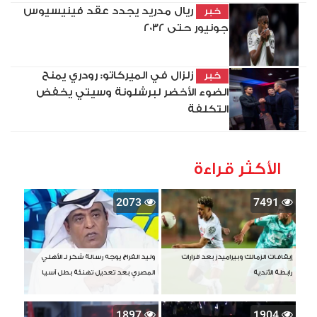
ريال مدريد يجدد عقد فينيسيوس
خبر
جونيور حتى 2032
زلزال في الميركاتو: رودري يمنح
خبر
الضوء الأخضر لبرشلونة وسيتي يخفض
التكلفة
الأكثر قراءة
2073
7491
إيقافات الزمالك وبيراميدز بعد قرارات
وليد الفراج يوجه رسالة شكر لـ الأهلي
رابطة الأندية
المصري بعد تعديل تهنئة بطل آسيا
1897
1904