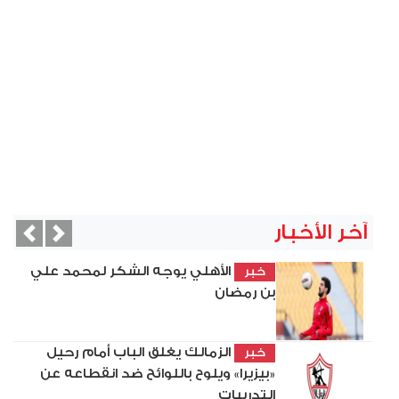
آخر الأخبار
vious
Next
الأهلي يوجه الشكر لمحمد علي
خبر
بن رمضان
الزمالك يغلق الباب أمام رحيل
خبر
«بيزيرا» ويلوح باللوائح ضد انقطاعه عن
التدريبات