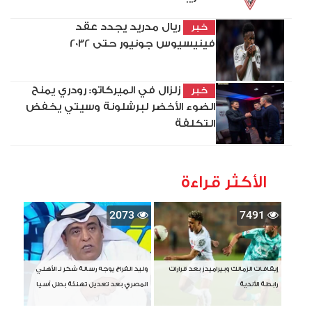
ريال مدريد يجدد عقد
خبر
فينيسيوس جونيور حتى 2032
زلزال في الميركاتو: رودري يمنح
خبر
الضوء الأخضر لبرشلونة وسيتي يخفض
التكلفة
الأكثر قراءة
2073
7491
إيقافات الزمالك وبيراميدز بعد قرارات
وليد الفراج يوجه رسالة شكر لـ الأهلي
رابطة الأندية
المصري بعد تعديل تهنئة بطل آسيا