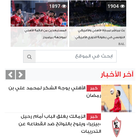
1897
1904
بث مباشر لمباراة الأهلي والأفريقي
المستبعدين من قائمة الأهلي
التونسي في بطولة الدوري الأفريقي
لمواجهة بيراميدز
BAL
آخر الأخبار
vious
Next
الأهلي يوجه الشكر لمحمد علي بن
خبر
رمضان
الزمالك يغلق الباب أمام رحيل
خبر
«بيزيرا» ويلوح باللوائح ضد انقطاعه عن
التدريبات