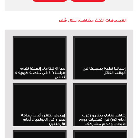
الفيديوهات الأكثر مشاهدة خلال شهر
إسبانيا تطيح ببلجيكا في
مباراة للتاريخ.. إنجلترا تهزم
الوقت القاتل
فرنسا 6-4 في ملحمة كروية لا
تُنسى
شاهد تعادل دينامو زغرب
إمبولو يتلقى أغرب بطاقة
أمام ثون في تصفيات دوري
حمراء في المونديال أمام
الأبطال وعدم مشاركة...
الأرجنتين