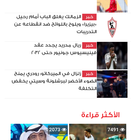
الزمالك يغلق الباب أمام رحيل
خبر
«بيزيرا» ويلوح باللوائح ضد انقطاعه عن
التدريبات
ريال مدريد يجدد عقد
خبر
فينيسيوس جونيور حتى 2032
زلزال في الميركاتو: رودري يمنح
خبر
الضوء الأخضر لبرشلونة وسيتي يخفض
التكلفة
الأكثر قراءة
2073
7491