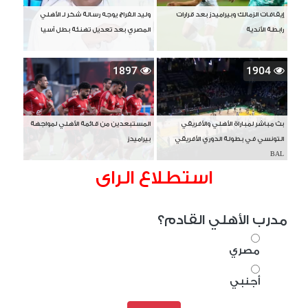
إيقافات الزمالك وبيراميدز بعد قرارات
وليد الفراج يوجه رسالة شكر لـ الأهلي
رابطة الأندية
المصري بعد تعديل تهنئة بطل آسيا
1897
1904
بث مباشر لمباراة الأهلي والأفريقي
المستبعدين من قائمة الأهلي لمواجهة
التونسي في بطولة الدوري الأفريقي
بيراميدز
BAL
استطلاع الراى
مدرب الأهلي القادم؟
مصري
أجنبي