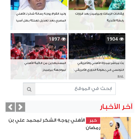
إيقافات الزمالك وبيراميدز بعد قرارات
وليد الفراج يوجه رسالة شكر لـ الأهلي
رابطة الأندية
المصري بعد تعديل تهنئة بطل آسيا
1897
1904
بث مباشر لمباراة الأهلي والأفريقي
المستبعدين من قائمة الأهلي
التونسي في بطولة الدوري الأفريقي
لمواجهة بيراميدز
BAL
آخر الأخبار
vious
Next
الأهلي يوجه الشكر لمحمد علي بن
خبر
رمضان