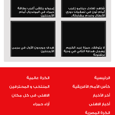
شاهد تعادل دينامو زغرب
إمبولو يتلقى أغرب بطاقة
أمام ثون في تصفيات دوري
حمراء في المونديال أمام
الأبطال وعدم مشاركة...
الأرجنتين
لا يتوقف.. حمزة عبد الكريم
هدف جوردون الأول في مرمى
يسجل هدفه الثاني في ودية
الأرجنتين
برشلونة
الرئيسية
الكرة عالمية
كأس الأمم الأفريقية
المنتخب و المحترفين
أخر الأخبار
الاهلى فى كل مكان
أخبار الاهلى
أراء حمراء
الكرة المصرية