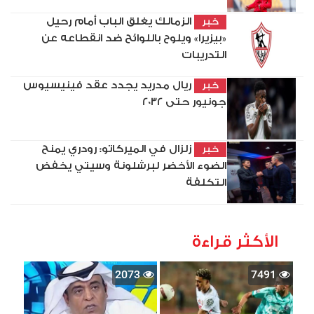
الزمالك يغلق الباب أمام رحيل
خبر
«بيزيرا» ويلوح باللوائح ضد انقطاعه عن
التدريبات
ريال مدريد يجدد عقد فينيسيوس
خبر
جونيور حتى 2032
زلزال في الميركاتو: رودري يمنح
خبر
الضوء الأخضر لبرشلونة وسيتي يخفض
التكلفة
الأكثر قراءة
2073
7491