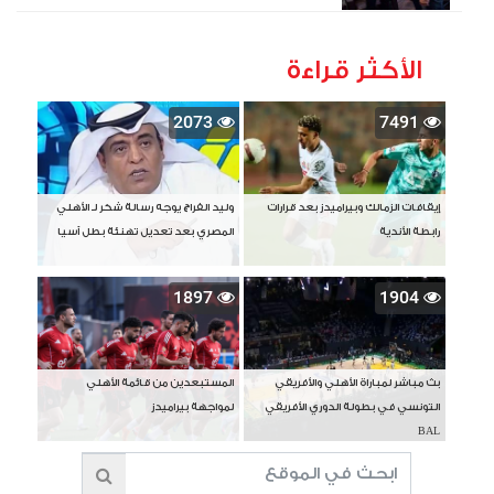
الأكثر قراءة
2073
7491
إيقافات الزمالك وبيراميدز بعد قرارات
وليد الفراج يوجه رسالة شكر لـ الأهلي
رابطة الأندية
المصري بعد تعديل تهنئة بطل آسيا
1897
1904
بث مباشر لمباراة الأهلي والأفريقي
المستبعدين من قائمة الأهلي
التونسي في بطولة الدوري الأفريقي
لمواجهة بيراميدز
BAL