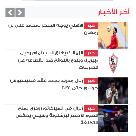
آخر الأخبار
vious
Next
الأهلي يوجه الشكر لمحمد علي بن
خبر
رمضان
الزمالك يغلق الباب أمام رحيل
خبر
«بيزيرا» ويلوح باللوائح ضد انقطاعه عن
التدريبات
ريال مدريد يجدد عقد فينيسيوس
خبر
جونيور حتى 2032
زلزال في الميركاتو: رودري يمنح
خبر
الضوء الأخضر لبرشلونة وسيتي يخفض
التكلفة