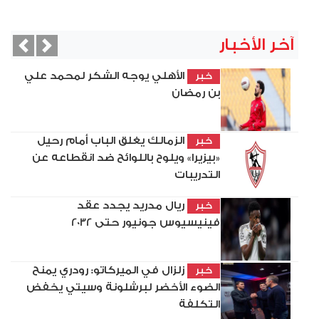
آخر الأخبار
vious
Next
الأهلي يوجه الشكر لمحمد علي
خبر
بن رمضان
الزمالك يغلق الباب أمام رحيل
خبر
«بيزيرا» ويلوح باللوائح ضد انقطاعه عن
التدريبات
ريال مدريد يجدد عقد
خبر
فينيسيوس جونيور حتى 2032
زلزال في الميركاتو: رودري يمنح
خبر
الضوء الأخضر لبرشلونة وسيتي يخفض
التكلفة