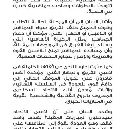
السلة المصرية، باعتباره أحد أكثر الأندية
تتويجًا بالبطولات وصاحب جماهيرية كبيرة
في اللعبة
.
وأشار البيان إلى أن المرحلة الحالية تتطلب
وقوف الجميع خلف الفريق، سواء الجماهير
أو اللاعبين أو الجهاز الفني، مؤكدًا أن دعم
الجماهير يمثل الركيزة الأساسية التي
يستند إليها الفريق في المواجهات المقبلة،
وأن مساندة الجماهير تمنح اللاعبين القوة
والعزيمة والإصرار لتجاوز اللحظات الصعبة
.
كما عبّرت إدارة النادي عن ثقتها الكاملة في
لاعبي الفريق والجهاز الفني، مؤكدة أنهم
قادرون على تحويل الموقف الحالي إلى
دافع قوي للعودة في السلسلة النهائية،
وإثبات معدن أبناء الاتحاد السكندري
المعروف بالروح القتالية والشخصية القوية
في المباريات الكبرى
.
وشدد البيان على أن لاعبي الاتحاد
سيدخلون المباريات المقبلة بهدف واحد
فقط، وهو العودة بقوة إلى المنافسة على