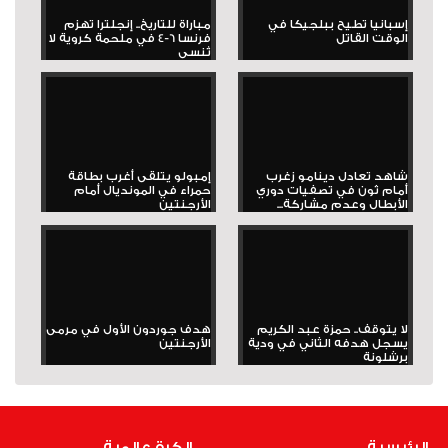
إسبانيا تطيح ببلجيكا في
مباراة للتاريخ.. إنجلترا تهزم
الوقت القاتل
فرنسا 6-4 في ملحمة كروية لا
تُنسى
شاهد تعادل دينامو زغرب
إمبولو يتلقى أغرب بطاقة
أمام ثون في تصفيات دوري
حمراء في المونديال أمام
الأبطال وعدم مشاركة...
الأرجنتين
لا يتوقف.. حمزة عبد الكريم
هدف جوردون الأول في مرمى
يسجل هدفه الثاني في ودية
الأرجنتين
برشلونة
الرئيسية
الكرة عالمية