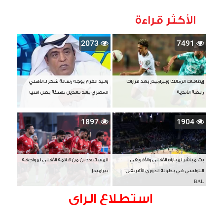
الأكثر قراءة
2073
7491
إيقافات الزمالك وبيراميدز بعد قرارات
وليد الفراج يوجه رسالة شكر لـ الأهلي
رابطة الأندية
المصري بعد تعديل تهنئة بطل آسيا
1897
1904
بث مباشر لمباراة الأهلي والأفريقي
المستبعدين من قائمة الأهلي لمواجهة
التونسي في بطولة الدوري الأفريقي
بيراميدز
BAL
استطلاع الراى