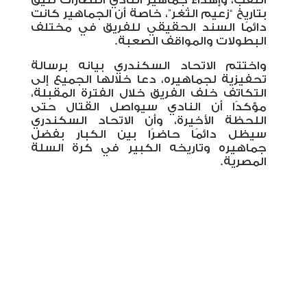
اللقب، وإهداء جماهير النادي انتصارات تليق
بتاريخ “زعيم الثغر”، خاصة أن الجماهير كانت
دائمًا السند الحقيقي للفريق في مختلف
البطولات والمواقف الصعبة
.
واختتم الاتحاد السكندري بيانه برسالة
تحفيزية لجماهيره، دعا خلالها الجميع إلى
التكاتف خلف الفريق خلال الفترة المقبلة،
مؤكدًا أن النادي سيواصل القتال حتى
اللحظة الأخيرة، وأن الاتحاد السكندري
سيظل دائمًا حاضرًا بين الكبار بفضل
جماهيره وتاريخه الكبير في كرة السلة
المصرية.