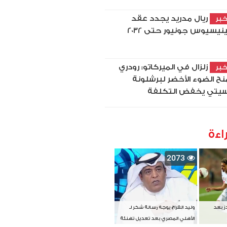
ريال مدريد يجدد عقد
بر
نيسيوس جونيور حتى 2032
زلزال في الميركاتو: رودري
بر
نح الضوء الأخضر لبرشلونة
يتي يخفض التكلفة
اءة
2073
دز بعد
وليد الفراج يوجه رسالة شكر لـ
الأهلي المصري بعد تعديل تهنئة