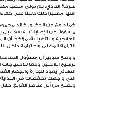
شركة النادي، ثم تولى منصبًا مهم
آسيا، معتبرًا ذلك دليلًا على كفاءته
كما دافع عن الدكتور خالد محمود،
مسؤولًا عن الإصابات نفسها، بل 
العلاجية والتأهيلية، مؤكدًا أن 
التزامه المهني واحترامه داخل الن
وأوضح شوبير أن مسؤول التعاقدات
ترشيح اللاعبين وفقًا للاحتياجات ال
النهائي يعود للإدارة والجهاز ال
التي واجهت تحفظات في البداية قب
ويصبح من أبرز عناصر الفريق خلال