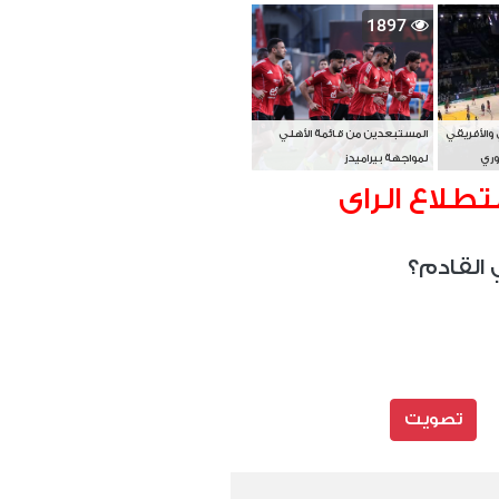
بطل آسيا
1897
 والأفريقي
المستبعدين من قائمة الأهلي
وري
لمواجهة بيراميدز
تطلاع الراى
 القادم؟
تصويت