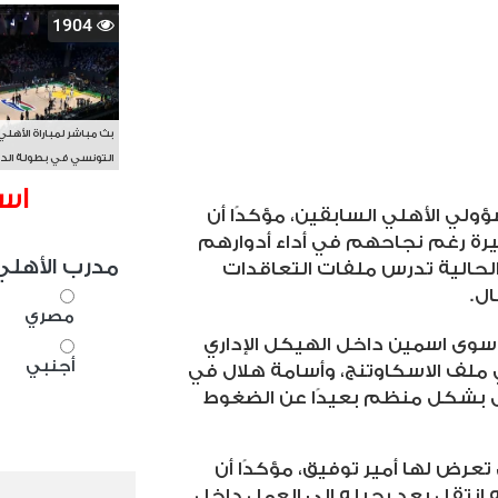
1904
بث مباشر لمباراة الأهلي
التونسي في بطولة الد
الأفريقي BAL
اس
لي الأهلي السابقين، مؤكدًا أن
رة رغم نجاحهم في أداء أدوارهم
مدرب الأهلي
ة الحالية تدرس ملفات التعاقدات
ال
.
مصري
سوى اسمين داخل الهيكل الإداري
أجنبي
 ملف الاسكاوتنج، وأسامة هلال في
عمل بشكل منظم بعيدًا عن الضغوط
تعرض لها أمير توفيق، مؤكدًا أن
 انتقل بعد رحيله إلى العمل داخل