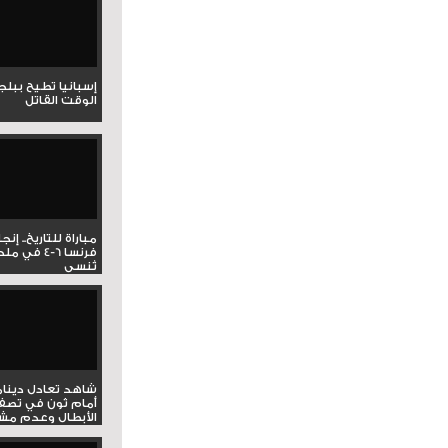
إسبانيا تطيح ببل
الوقت القاتل
مباراة للتاريخ.. إنج
فرنسا 6-4 ف
تُنسى
شاهد تعادل دينام
أمام ثون في تصف
الأبطال وعدم مشار