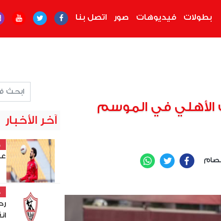
بطولات
فيديوهات
صور
اتصل بنا
 الأهلي في الموسم
آخر الأخبار
خ
عل
صام
WhatsApp
Twitter
Facebook
خ
رح
ان