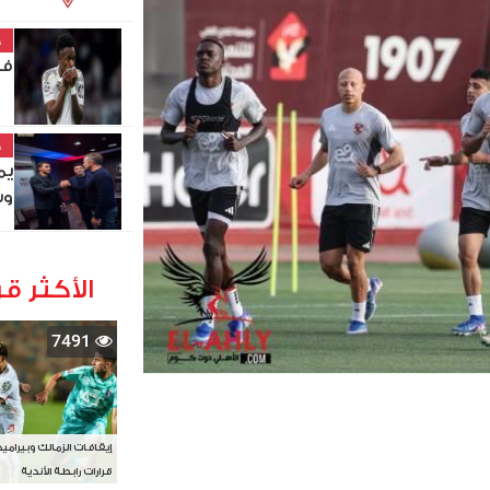
خ
في
خ
يم
وس
الأكثر قر
7491
إيقافات الزمالك وبيرامي
قرارات رابطة الأندية