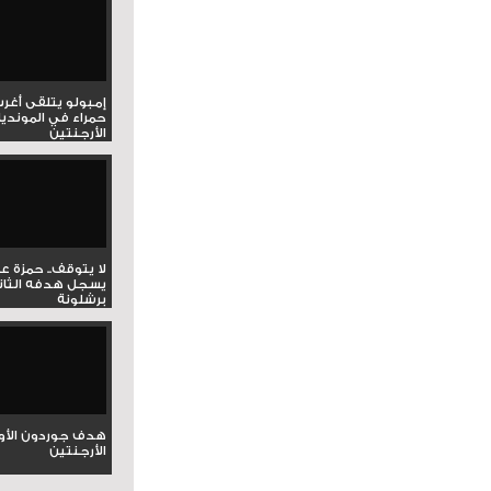
إمبولو يتلقى أغر
حمراء في المونديا
الأرجنتين
لا يتوقف.. حمزة ع
يسجل هدفه الثان
برشلونة
هدف جوردون الأو
الأرجنتين