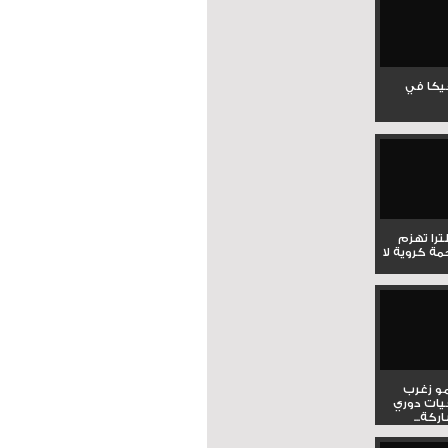
جيكا في
لترا تهزم
ي ملحمة كروية لا
و زغرب
يات دوري
كة...