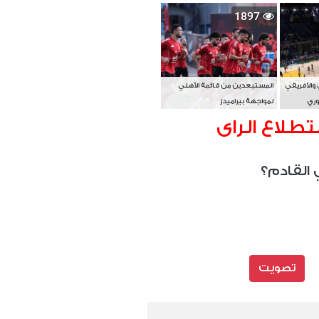
بطل آسيا
1897
 والأفريقي
المستبعدين من قائمة الأهلي
وري
لمواجهة بيراميدز
تطلاع الراى
 القادم؟
تصويت