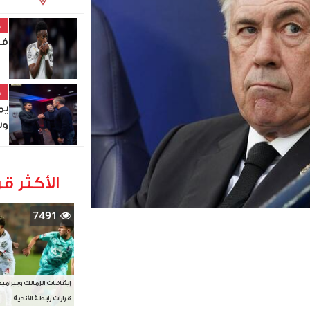
خ
في
خ
يم
وس
الأكثر قر
7491
إيقافات الزمالك وبيرامي
قرارات رابطة الأندية