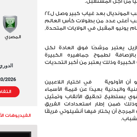
يًا من أجل المستقبل.
ويريد منتخب السامبا استعادة لقب المونديال بعد غياب كبير وصل ل24
حب أعلى عدد من بطولات كأس العالم
م يونيو المقبل في الولايات المتحدة,
المصري
زيل يعتبر مرشحًا فوق العادة لكل
الإصافة لطموح جماهيره الكبيرة
 الكبيرة وذلك يعتبر من أكبر التحديات
الدوري العا
5/20/2026 التوقيت 
 أن الأولوية
في اختيار اللاعبين
ة والبدنية بعيدًا عن قيمة الأسماء
التفا
ي يستطيع تحقيق الألقاب وتمثيل
وذلك ضمن إطار استعدادات الفريق
المرجح أن يختار فيها أنشيلوتي فريقًا
الفيديوهات ال
شباب.