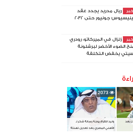
ريال مدريد يجدد عقد
بر
نيسيوس جونيور حتى 2032
زلزال في الميركاتو: رودري
بر
نح الضوء الأخضر لبرشلونة
يتي يخفض التكلفة
اءة
2073
دز بعد
وليد الفراج يوجه رسالة شكر لـ
الأهلي المصري بعد تعديل تهنئة