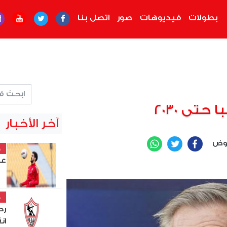
بطولات
فيديوهات
صور
اتصل بنا
حتى 2030
آخر الأخبار
عوض
WhatsApp
Twitter
Facebook
خ
عل
خ
رح
ان