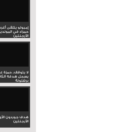
إمبولو يتلقى أغر
حمراء في المونديا
الأرجنتين
لا يتوقف.. حمزة ع
يسجل هدفه الثان
برشلونة
هدف جوردون الأو
الأرجنتين