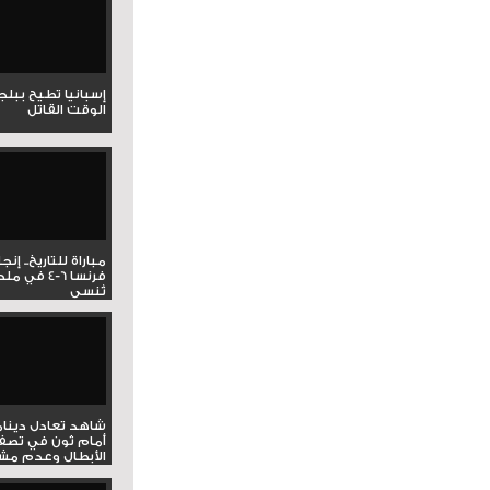
إسبانيا تطيح ببل
الوقت القاتل
مباراة للتاريخ.. إنج
فرنسا 6-4 ف
تُنسى
شاهد تعادل دينام
أمام ثون في تصف
الأبطال وعدم مشار