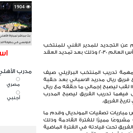
1904
بث مباشر لمباراة الأهلي
التونسي في بطولة الد
دم عن التجديد للمدير الفني للمنتخب
الأفريقي BAL
اس
"الإيطالي" كارلو أنشيلوتي حتى كأس العالم 2030 وذلك بعد تمديد العقد
مدرب الأهلي
مهمة تدريب المنتخب البرازيلي صيف
مع فريق ريال مدريد الاسباني بعد حقبة
مصري
مميزة قاد فيها الملكي لتحقيق 11 لقب ليصبح إجمالي ما حققه مع ريال
 تولى فيهما تدريب الفريق ليصبح المدرب
أجنبي
اريخ الفريق.
 مباريات تصفيات المونديال وقدم ما
ك مشروعًا مميزًا للفترة القادمة وذلك
الفريق تحت قيادته في الفترة الماضية