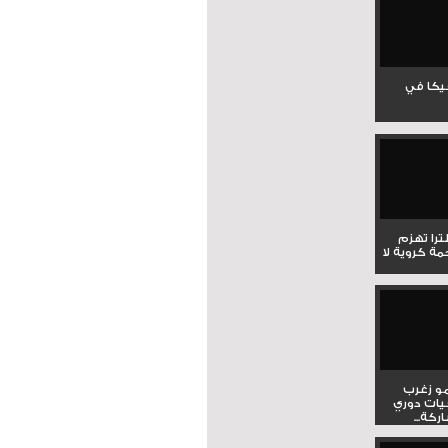
جيكا في
لترا تهزم
ي ملحمة كروية لا
و زغرب
يات دوري
كة...