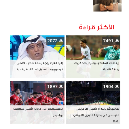
الأكثر قراءة
2073
7491
إيقافات الزمالك وبيراميدز بعد قرارات
وليد الفراج يوجه رسالة شكر لـ الأهلي
رابطة الأندية
المصري بعد تعديل تهنئة بطل آسيا
1897
1904
بث مباشر لمباراة الأهلي والأفريقي
المستبعدين من قائمة الأهلي لمواجهة
التونسي في بطولة الدوري الأفريقي
بيراميدز
BAL