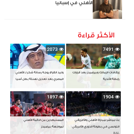
الأهلي في إسبانيا
الأكثر قراءة
2073
7491
إيقافات الزمالك وبيراميدز بعد قرارات
وليد الفراج يوجه رسالة شكر لـ الأهلي
رابطة الأندية
المصري بعد تعديل تهنئة بطل آسيا
1897
1904
بث مباشر لمباراة الأهلي والأفريقي
المستبعدين من قائمة الأهلي
التونسي في بطولة الدوري الأفريقي
لمواجهة بيراميدز
BAL