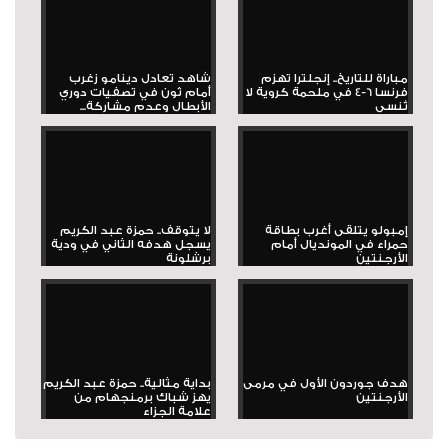
مباراة للتاريخ.. إنجلترا تهزم
شاهد تعادل دينامو زغرب
فرنسا 6-4 في ملحمة كروية لا
أمام ثون في تصفيات دوري
تُنسى
الأبطال وعدم مشاركة...
إمبولو يتلقى أغرب بطاقة
لا يتوقف.. حمزة عبد الكريم
حمراء في المونديال أمام
يسجل هدفه الثاني في ودية
الأرجنتين
برشلونة
هدف جوردون الأول في مرمى
بداية مثالية.. حمزة عبد الكريم
الأرجنتين
يهز شباك برمنجهام من
علامة الجزاء