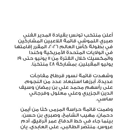
أعلن منتخب تونس بقيادة المدير الفني
صبري اللموشي قائمة اللاعبين المشاركين
في بطولة كأس العالم 2026، المقرر إقامتها
في الولايات المتحدة الأمريكية وكندا
والمكسيك خلال الفترة من 11 يونيو حتى 19
يوليو المقبلين، بمشاركة 48 منتخبًا
.
وشهدت قائمة نسور قرطاج مفاجآت
عديدة، أبرزها استبعاد عدد من النجوم،
على رأسهم محمد علي بن رمضان وسيف
الدين الجزيري وعلي معلول وفرجاني
ساسي
.
وضمت قائمة حراسة المرمى كلًا من أيمن
دحمان، مهيب الشامخ، وصبري بن حسن،
بينما جاء في خط الدفاع عمر الرقيق، آدم
عروس، منتصر الطالبي، علي العابدي، يان