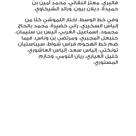
فاليري، معتز النفاتي، محمد أمين بن
حميدة، ديلان برون، ورائد الشيخاوي
.
وفي خط الوسط، اختار اللموشي كلًا من
إلياس السخيري، راني خضيرة، محمد بالحاج
محمود، إسماعيل الغربي، أنيس بن سليمان،
حنبعل المجبري، ومرتضى بن وناس، فيما
ضم خط الهجوم فراس شواط، سيباستيان
تونكتي، إلياس سعد، إلياس العاشوري،
خليل العياري، ريان اللومي، وحازم
المستوري
.