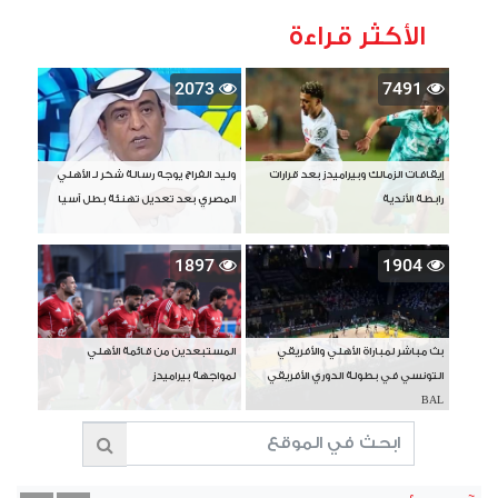
الأكثر قراءة
2073
7491
إيقافات الزمالك وبيراميدز بعد قرارات
وليد الفراج يوجه رسالة شكر لـ الأهلي
رابطة الأندية
المصري بعد تعديل تهنئة بطل آسيا
1897
1904
بث مباشر لمباراة الأهلي والأفريقي
المستبعدين من قائمة الأهلي
التونسي في بطولة الدوري الأفريقي
لمواجهة بيراميدز
BAL