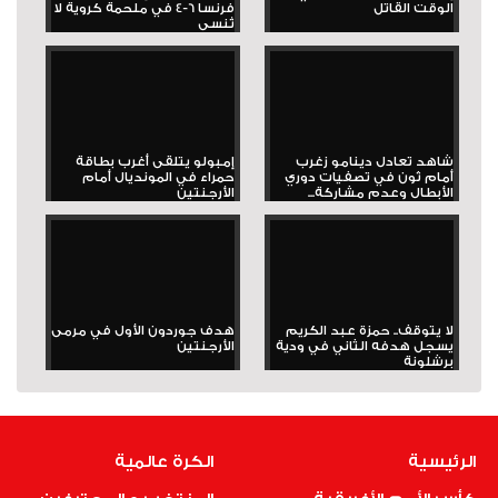
الوقت القاتل
فرنسا 6-4 في ملحمة كروية لا
تُنسى
شاهد تعادل دينامو زغرب
إمبولو يتلقى أغرب بطاقة
أمام ثون في تصفيات دوري
حمراء في المونديال أمام
الأبطال وعدم مشاركة...
الأرجنتين
لا يتوقف.. حمزة عبد الكريم
هدف جوردون الأول في مرمى
يسجل هدفه الثاني في ودية
الأرجنتين
برشلونة
الرئيسية
الكرة عالمية