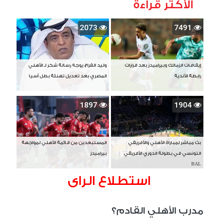
الأكثر قراءة
2073
7491
إيقافات الزمالك وبيراميدز بعد قرارات
وليد الفراج يوجه رسالة شكر لـ الأهلي
رابطة الأندية
المصري بعد تعديل تهنئة بطل آسيا
1897
1904
بث مباشر لمباراة الأهلي والأفريقي
المستبعدين من قائمة الأهلي لمواجهة
التونسي في بطولة الدوري الأفريقي
بيراميدز
BAL
استطلاع الراى
مدرب الأهلي القادم؟