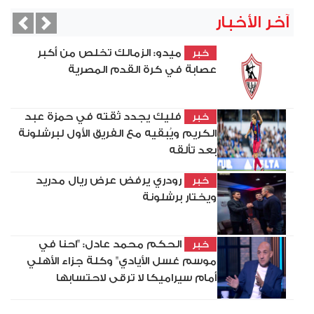
آخر الأخبار
vious
Next
ميدو: الزمالك تخلص من أكبر
خبر
عصابة في كرة القدم المصرية
فليك يجدد ثقته في حمزة عبد
خبر
الكريم ويُبقيه مع الفريق الأول لبرشلونة
بعد تألقه
رودري يرفض عرض ريال مدريد
خبر
ويختار برشلونة
الحكم محمد عادل: "احنا في
خبر
موسم غسل الأيادي" وكلة جزاء الأهلي
أمام سيراميكا لا ترقى لاحتسابها