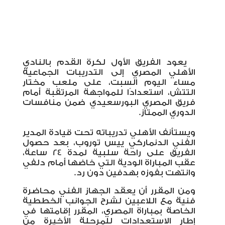
يعود الفريق الأول لكرة القدم بالنادي
الأهلي المصري إلى التدريبات الجماعية
مساء اليوم السبت، على ملعب مختار
التتش، استعدادًا للمواجهة المرتقبة أمام
فريق المصري البورسعيدي ضمن منافسات
الدوري الممتاز
.
ويستأنف الأهلي تدريباته تحت قيادة المدير
الفني الدنماركي ييس توروب، بعد حصول
الفريق على راحة سلبية لمدة 24 ساعة،
عقب المباراة الودية التي خاضها أمام دلفي
وانتهت بفوزه بهدفين دون رد
.
ومن المقرر أن يعقد الجهاز الفني محاضرة
فنية مع اللاعبين لشرح الجوانب الخططية
الخاصة بمباراة المصري، المقرر إقامتها في
إطار الاستعدادات للمرحلة الأخيرة من