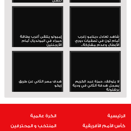
تُنسى
شاهد تعادل دينامو زغرب
إمبولو يتلقى أغرب بطاقة
أمام ثون في تصفيات دوري
حمراء في المونديال أمام
الأبطال وعدم مشاركة...
الأرجنتين
لا يتوقف.. حمزة عبد الكريم
هدف مصر الثاني عن طريق
يسجل هدفه الثاني في ودية
زيكو
برشلونة
الرئيسية
الكرة عالمية
كأس الأمم الأفريقية
المنتخب و المحترفين