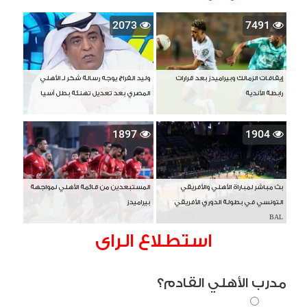
2073
7491
إيقافات الزمالك وبيراميدز بعد قرارات
وليد الفراج يوجه رسالة شكر لـ الأهلي
رابطة الأندية
المصري بعد تعديل تهنئة بطل آسيا
1897
1904
بث مباشر لمباراة الأهلي والأفريقي
المستبعدين من قائمة الأهلي لمواجهة
التونسي في بطولة الدوري الأفريقي
بيراميدز
BAL
استطلاع الراى
مدرب الأهلي القادم؟