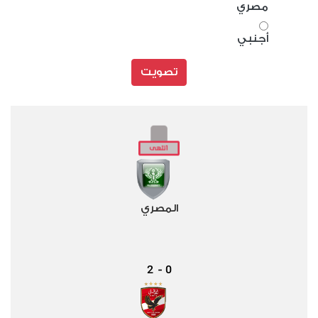
مصري
أجنبي
تصويت
المصري
2
0
-