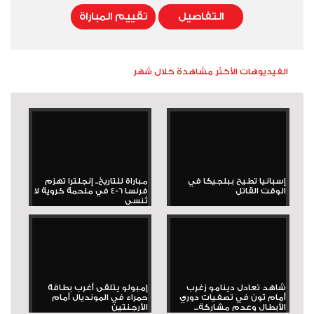
التفاصيل
تقييم المباراة
الفيديوهات الأكثر مشاهدة خلال شهر
إسبانيا تطيح ببلجيكا في
مباراة للتاريخ.. إنجلترا تهزم
الوقت القاتل
فرنسا 6-4 في ملحمة كروية لا
تُنسى
شاهد تعادل دينامو زغرب
إمبولو يتلقى أغرب بطاقة
أمام ثون في تصفيات دوري
حمراء في المونديال أمام
الأبطال وعدم مشاركة...
الأرجنتين