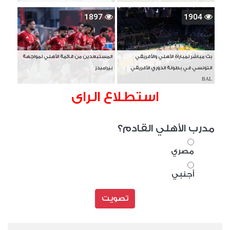
1897
1904
بث مباشر لمباراة الأهلي والأفريقي
المستبعدين من قائمة الأهلي لمواجهة
التونسي في بطولة الدوري الأفريقي
بيراميدز
BAL
استطلاع الراى
مدرب الأهلي القادم؟
مصري
أجنبي
تصويت