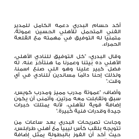
أكد حسام البدري دعمه الكامل للمدير
الفني المتحمل للأهلي الحسين عموتة،
متمنيًا له التوفيق في مهمته مع القلعة
الحمراء
.
وقال البدري: "كل التوفيق للنادي الأهلي،
الأهلي ده بيتنا وعمرنا ما هنتأخر عنه، له
فضل كبير علينا وهو اللي صنع اسمنا،
ولذلك إحنا دائمًا مساندين للنادي في أي
وقت
".
وأضاف: "عموتة مدرب مميز ومدرب كويس،
سبق وتقابلت معه مرتين، وأتمنى أن يكون
إضافة قوية للأهلي، لأنه يمتلك خبرات
جيدة وقدرات فنية كبيرة
".
وجاءت تصريحات البدري بعد ساعات من
تتويجه بلقب كأس ليبيا مع أهلي طرابلس،
حيث أكد أن الفوز بالبطولة يمثل إضافة