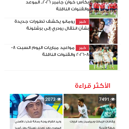
بكأس خوان جامبر 2026.. الموعد
والقنوات الناقلة
رومانو يكشف تطورات جديدة
خبر
بشأن انتقال رودري إلى برشلونة
مواعيد مباريات اليوم السبت 8-
خبر
8-2026 والقنوات الناقلة
الأكثر قراءة
2073
7491
إيقافات الزمالك وبيراميدز بعد قرارات
وليد الفراج يوجه رسالة شكر لـ الأهلي
رابطة الأندية
المصري بعد تعديل تهنئة بطل آسيا