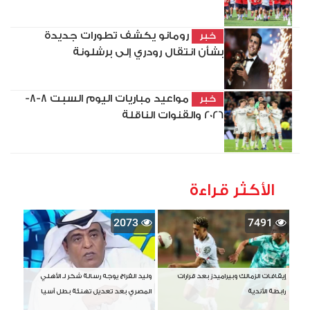
رومانو يكشف تطورات جديدة
خبر
بشأن انتقال رودري إلى برشلونة
مواعيد مباريات اليوم السبت 8-8-
خبر
2026 والقنوات الناقلة
الأكثر قراءة
2073
7491
إيقافات الزمالك وبيراميدز بعد قرارات
وليد الفراج يوجه رسالة شكر لـ الأهلي
رابطة الأندية
المصري بعد تعديل تهنئة بطل آسيا