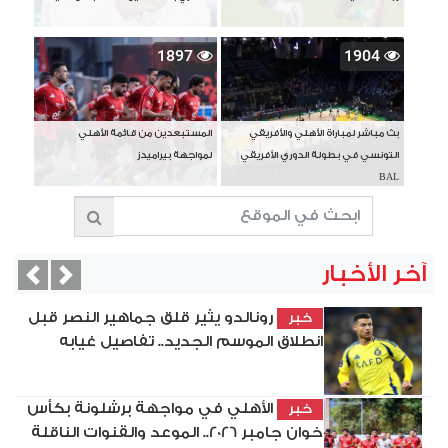
1897
1904
بث مباشر لمباراة الأهلي والأفريقي
المستبعدين من قائمة الأهلي
التونسي في بطولة الدوري الأفريقي
لمواجهة بيراميدز
BAL
آخر الأخبار
vious
Next
رونالدو يثير قلق جماهير النصر قبل
خبر
انطلاق الموسم الجديد.. تفاصيل غيابه
الأهلي في مواجهة برشلونة بكأس
خبر
خوان جامبر 2026.. الموعد والقنوات الناقلة