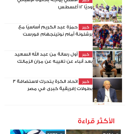
وديًّا 12 أغسطس
حمزة عبد الكريم أساسيًا مع
خبر
برشلونة أمام نوتينجهام فورست
أول رسالة من عبد الله السعيد
خبر
بعد أنباء عن تغيبه عن مران الزمالك
اتحاد الكرة يتحرك لاستضافة 3
خبر
بطولات إفريقية كبرى في مصر
الأكثر قراءة