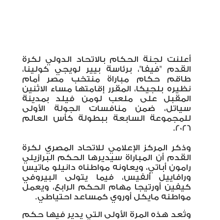
أعلنت لجنة الحكام بالاتحاد الدولي لكرة
القدم "فيفا"، برئاسة بيير لويجي كولينا،
طاقم حكام مباراة منتخب مصر أمام
نظيره بلجيكا، المقرر إقامتها مساء الاثنين
المقبل على ملعب لومن فيلد بمدينة
سياتل، ضمن منافسات الجولة الأولى
للمجموعة السابعة ببطولة كأس العالم
.
2026
وذكر المركز الإعلامي للاتحاد المصري لكرة
القدم أن المباراة سيديرها الحكم البرازيلي
رامون أباتي، ويعاونه مواطناه دانيلو ماتيس
ورافاييل ألفيس، فيما يتولى البيروفي
كيفين أورتيجا مهام الحكم الرابع، ويعمل
مواطنه مايكل أوروي كمساعد احتياطي
.
وتُعد هذه المرة الأولى التي يدير فيها حكم