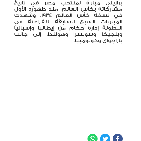
برازيلي مباراة لمنتخب مصر في تاريخ
مشاركاته بكأس العالم، منذ ظهوره الأول
في نسخة كأس العالم 1934. وشهدت
المباريات السبع السابقة للفراعنة في
البطولة إدارة حكام من إيطاليا وإسبانيا
وبلجيكا وسويسرا وهولندا، إلى جانب
باراجواي وكولومبيا
.
WhatsApp
Twitter
Facebook