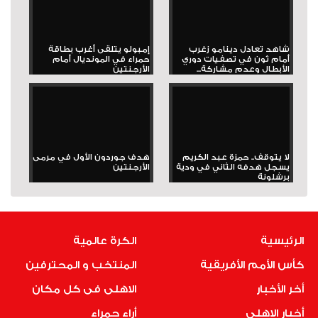
شاهد تعادل دينامو زغرب
إمبولو يتلقى أغرب بطاقة
أمام ثون في تصفيات دوري
حمراء في المونديال أمام
الأبطال وعدم مشاركة...
الأرجنتين
لا يتوقف.. حمزة عبد الكريم
هدف جوردون الأول في مرمى
يسجل هدفه الثاني في ودية
الأرجنتين
برشلونة
الرئيسية
الكرة عالمية
كأس الأمم الأفريقية
المنتخب و المحترفين
أخر الأخبار
الاهلى فى كل مكان
أخبار الاهلى
أراء حمراء