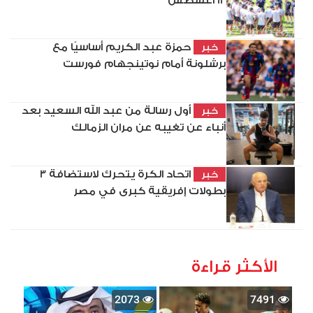
12 أغسطس
حمزة عبد الكريم أساسيًا مع
خبر
برشلونة أمام نوتينجهام فورست
أول رسالة من عبد الله السعيد بعد
خبر
أنباء عن تغيبه عن مران الزمالك
اتحاد الكرة يتحرك لاستضافة 3
خبر
بطولات إفريقية كبرى في مصر
الأكثر قراءة
2073
7491