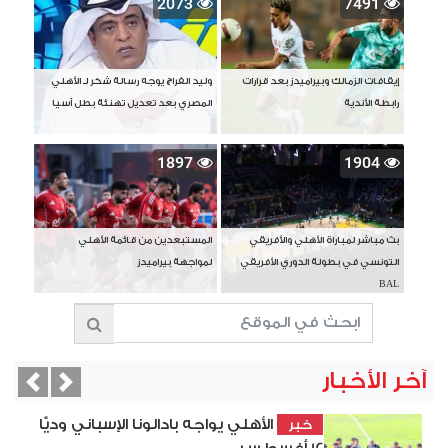
2073
7491
إيقافات الزمالك وبيراميدز بعد قرارات
وليد الفراج يوجه رسالة شكر لـ الأهلي
رابطة الأندية
المصري بعد تعديل تهنئة بطل آسيا
1897
1904
بث مباشر لمباراة الأهلي والأفريقي
المستبعدين من قائمة الأهلي
التونسي في بطولة الدوري الأفريقي
لمواجهة بيراميدز
BAL
آخر الأخبار
vious
Next
الأهلي يواجه بادالونا الإسباني وديًّا
خبر