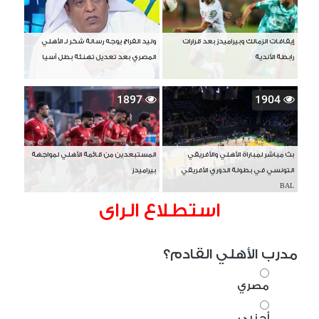
إيقافات الزمالك وبيراميدز بعد قرارات
وليد الفراج يوجه رسالة شكر لـ الأهلي
رابطة الأندية
المصري بعد تعديل تهنئة بطل آسيا
1897
1904
بث مباشر لمباراة الأهلي والأفريقي
المستبعدين من قائمة الأهلي لمواجهة
التونسي في بطولة الدوري الأفريقي
بيراميدز
BAL
استطلاع الراى
مدرب الأهلي القادم؟
مصري
أجنبي