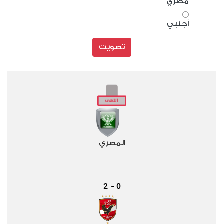
مصري
أجنبي
تصويت
المصري
2
0
-