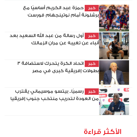
حمزة عبد الكريم أساسيًا مع
خبر
برشلونة أمام نوتينجهام فورست
أول رسالة من عبد الله السعيد بعد
خبر
أنباء عن تغيبه عن مران الزمالك
اتحاد الكرة يتحرك لاستضافة 3
خبر
بطولات إفريقية كبرى في مصر
رسميًا.. بيتسو موسيماني يقترب
خبر
من العودة لتدريب منتخب جنوب إفريقيا
الأكثر قراءة