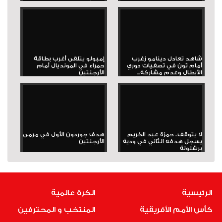
شاهد تعادل دينامو زغرب
إمبولو يتلقى أغرب بطاقة
أمام ثون في تصفيات دوري
حمراء في المونديال أمام
الأبطال وعدم مشاركة...
الأرجنتين
لا يتوقف.. حمزة عبد الكريم
هدف جوردون الأول في مرمى
يسجل هدفه الثاني في ودية
الأرجنتين
برشلونة
الرئيسية
الكرة عالمية
كأس الأمم الأفريقية
المنتخب و المحترفين