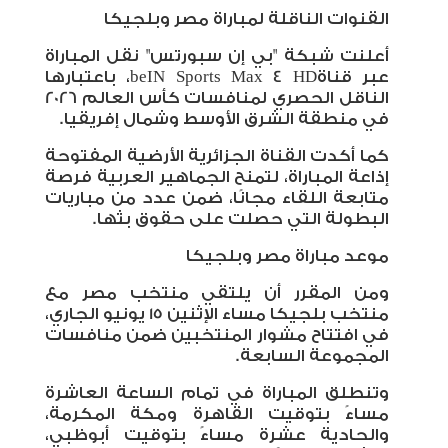
القنوات الناقلة لمباراة مصر وبلجيكا
أعلنت شبكة "بي إن سبورتس" نقل المباراة
عبر قناة
beIN Sports Max 4 HD
، باعتبارها
الناقل الحصري لمنافسات كأس العالم 2026
في منطقة الشرق الأوسط وشمال إفريقيا
.
كما أكدت القناة الجزائرية الأرضية المفتوحة
إذاعة المباراة، لتمنح الجماهير العربية فرصة
متابعة اللقاء مجانًا، ضمن عدد من مباريات
البطولة التي حصلت على حقوق بثها
.
موعد مباراة مصر وبلجيكا
ومن المقرر أن يلتقي منتخب مصر مع
منتخب بلجيكا مساء الإثنين 15 يونيو الجاري،
في افتتاح مشوار المنتخبين ضمن منافسات
المجموعة السابعة
.
وتنطلق المباراة في تمام الساعة العاشرة
مساءً بتوقيت القاهرة ومكة المكرمة،
والحادية عشرة مساءً بتوقيت أبوظبي،