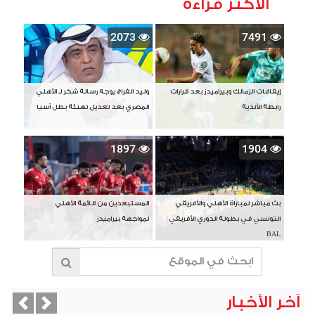
الأكثر قراءة
2073
7491
إيقافات الزمالك وبيراميدز بعد قرارات
وليد الفراج يوجه رسالة شكر لـ الأهلي
رابطة الأندية
المصري بعد تعديل تهنئة بطل آسيا
1897
1904
بث مباشر لمباراة الأهلي والأفريقي
المستبعدين من قائمة الأهلي
التونسي في بطولة الدوري الأفريقي
لمواجهة بيراميدز
BAL
آخر الأخبار
vious
Next