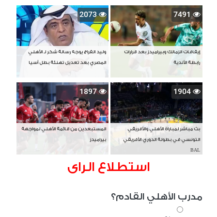
2073
7491
إيقافات الزمالك وبيراميدز بعد قرارات
وليد الفراج يوجه رسالة شكر لـ الأهلي
رابطة الأندية
المصري بعد تعديل تهنئة بطل آسيا
1897
1904
بث مباشر لمباراة الأهلي والأفريقي
المستبعدين من قائمة الأهلي لمواجهة
التونسي في بطولة الدوري الأفريقي
بيراميدز
BAL
استطلاع الراى
مدرب الأهلي القادم؟