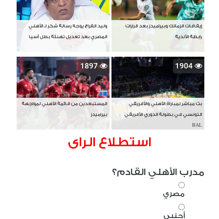
إيقافات الزمالك وبيراميدز بعد قرارات
وليد الفراج يوجه رسالة شكر لـ الأهلي
رابطة الأندية
المصري بعد تعديل تهنئة بطل آسيا
1897
1904
بث مباشر لمباراة الأهلي والأفريقي
المستبعدين من قائمة الأهلي لمواجهة
التونسي في بطولة الدوري الأفريقي
بيراميدز
BAL
استطلاع الراى
مدرب الأهلي القادم؟
مصري
أجنبي