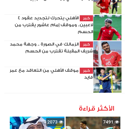
الأهلي يتحرك لتجديد عقود 4
خبر
لاعبين.. وموقف إمام عاشور يقترب من
الحسم
الزمالك في الصورة .. وجهة محمد
خبر
شريف المقبلة تقترب من الحسم
موقف الأهلي من التعاقد مع عمر
خبر
فايد
الأكثر قراءة
2073
7491