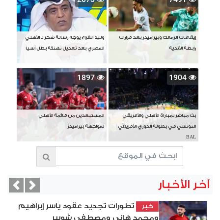
إيقافات الزمالك وبيراميدز بعد قرارات
وليد الفراج يوجه رسالة شكر لـ الأهلي
رابطة الأندية
المصري بعد تعديل تهنئة بطل آسيا
1897
1904
بث مباشر لمباراة الأهلي والأفريقي
المستبعدين من قائمة الأهلي
التونسي في بطولة الدوري الأفريقي
لمواجهة بيراميدز
BAL
آخر الأخبار
vious
Next
تطورات تجديد عقود ياسر إبراهيم
خبر
ومحمد هاني ومصطفى شوبير