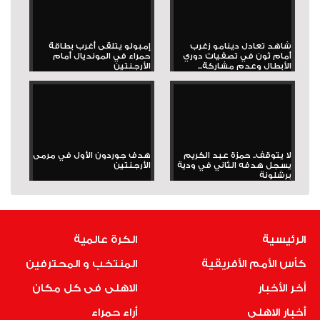
شاهد تعادل دينامو زغرب
إمبولو يتلقى أغرب بطاقة
أمام ثون في تصفيات دوري
حمراء في المونديال أمام
الأبطال وعدم مشاركة...
الأرجنتين
لا يتوقف.. حمزة عبد الكريم
هدف جوردون الأول في مرمى
يسجل هدفه الثاني في ودية
الأرجنتين
برشلونة
الرئيسية
الكرة عالمية
كأس الأمم الأفريقية
المنتخب و المحترفين
أخر الأخبار
الاهلى فى كل مكان
أخبار الاهلى
أراء حمراء