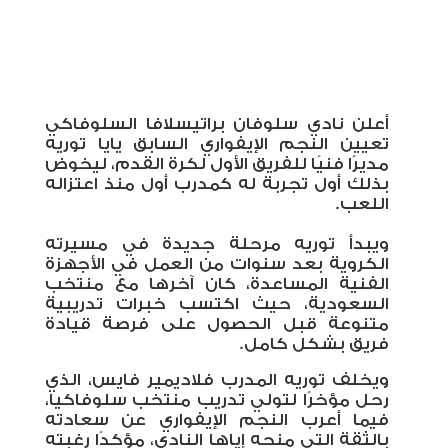
أعلن نادي سلوفان براتيسلافا السلوفاكي
تعيين النجم الإيفواري السابق يايا توريه
مديرًا فنيًا للفريق الأول لكرة القدم، ليخوض
بذلك أول تجربة له كمدرب أول منذ اعتزاله
اللعب
.
ويبدأ توريه مرحلة جديدة في مسيرته
الكروية بعد سنوات من العمل في الأجهزة
الفنية المساعدة، كان آخرها مع منتخب
السعودية، حيث اكتسب خبرات تدريبية
متنوعة قبل الحصول على فرصة قيادة
فريق بشكل كامل
.
ويخلف توريه المدرب فلاديمير فايس، الذي
رحل مؤخرًا لتولي تدريب منتخب سلوفاكيا،
فيما أعرب النجم الإيفواري عن سعادته
بالثقة التي منحه إياها النادي، مؤكدًا رغبته