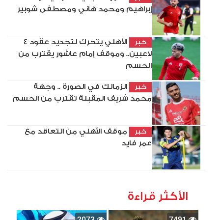
إبراهيم ومحمد هاني ومصطفى شوبير
الأهلي يتحرك لتجديد عقود 4
خبر
لاعبين.. وموقف إمام عاشور يقترب من
الحسم
الزمالك في الصورة .. وجهة
خبر
محمد شريف المقبلة تقترب من الحسم
موقف الأهلي من التعاقد مع
خبر
عمر فايد
الأكثر قراءة
2073
7491