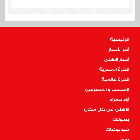
الرئيسية
أخر الأخبار
أخبار الاهلى
الكرة المصرية
الكرة عالمية
المنتخب و المحترفين
أراء حمراء
الاهلى فى كل مكان
بطولات
فيديوهات
صور