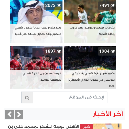
2073
7491
إيقافات الزمالك وبيراميدز بعد قرارات
وليد الفراج يوجه رسالة شكر لـ الأهلي
رابطة الأندية
المصري بعد تعديل تهنئة بطل آسيا
1897
1904
بث مباشر لمباراة الأهلي والأفريقي
المستبعدين من قائمة الأهلي
التونسي في بطولة الدوري الأفريقي
لمواجهة بيراميدز
BAL
آخر الأخبار
vious
Next
الأهلي يوجه الشكر لمحمد علي بن
خبر