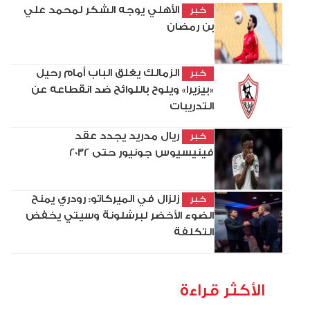
الأهلي يوجه الشكر لمحمد علي
خبر
بن رمضان
الزمالك يغلق الباب أمام رحيل
خبر
«بيزيرا» ويلوح باللوائح ضد انقطاعه عن
التدريبات
ريال مدريد يجدد عقد
خبر
فينيسيوس جونيور حتى 2032
زلزال في الميركاتو: رودري يمنح
خبر
الضوء الأخضر لبرشلونة وسيتي يخفض
التكلفة
الأكثر قراءة