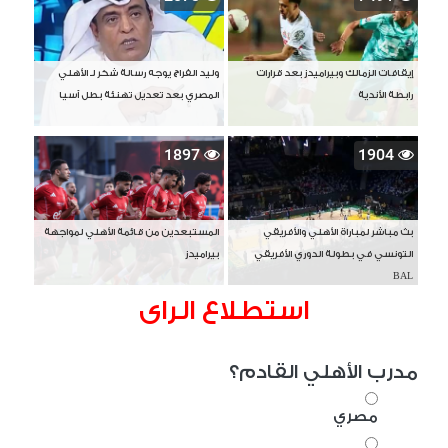
إيقافات الزمالك وبيراميدز بعد قرارات
وليد الفراج يوجه رسالة شكر لـ الأهلي
رابطة الأندية
المصري بعد تعديل تهنئة بطل آسيا
1897
1904
بث مباشر لمباراة الأهلي والأفريقي
المستبعدين من قائمة الأهلي لمواجهة
التونسي في بطولة الدوري الأفريقي
بيراميدز
BAL
استطلاع الراى
مدرب الأهلي القادم؟
مصري