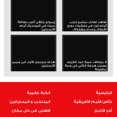
شاهد تعادل دينامو زغرب
إمبولو يتلقى أغرب بطاقة
أمام ثون في تصفيات دوري
حمراء في المونديال أمام
الأبطال وعدم مشاركة...
الأرجنتين
لا يتوقف.. حمزة عبد الكريم
هدف جوردون الأول في مرمى
يسجل هدفه الثاني في ودية
الأرجنتين
برشلونة
الرئيسية
الكرة عالمية
كأس الأمم الأفريقية
المنتخب و المحترفين
أخر الأخبار
الاهلى فى كل مكان