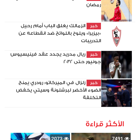
رمضان
الزمالك يغلق الباب أمام رحيل
خبر
«بيزيرا» ويلوح باللوائح ضد انقطاعه عن
التدريبات
ريال مدريد يجدد عقد فينيسيوس
خبر
جونيور حتى 2032
زلزال في الميركاتو: رودري يمنح
خبر
الضوء الأخضر لبرشلونة وسيتي يخفض
التكلفة
الأكثر قراءة
2073
7491