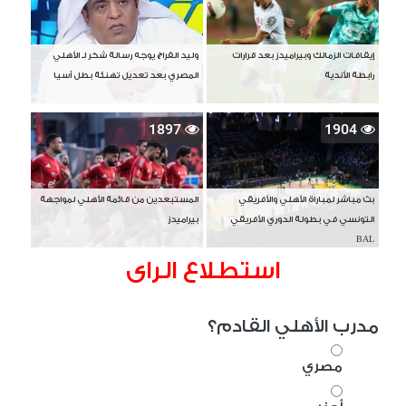
إيقافات الزمالك وبيراميدز بعد قرارات
وليد الفراج يوجه رسالة شكر لـ الأهلي
رابطة الأندية
المصري بعد تعديل تهنئة بطل آسيا
1897
1904
بث مباشر لمباراة الأهلي والأفريقي
المستبعدين من قائمة الأهلي لمواجهة
التونسي في بطولة الدوري الأفريقي
بيراميدز
BAL
استطلاع الراى
مدرب الأهلي القادم؟
مصري