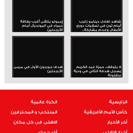
شاهد تعادل دينامو زغرب
إمبولو يتلقى أغرب بطاقة
أمام ثون في تصفيات دوري
حمراء في المونديال أمام
الأبطال وعدم مشاركة...
الأرجنتين
لا يتوقف.. حمزة عبد الكريم
هدف جوردون الأول في مرمى
يسجل هدفه الثاني في ودية
الأرجنتين
برشلونة
الرئيسية
الكرة عالمية
كأس الأمم الأفريقية
المنتخب و المحترفين
أخر الأخبار
الاهلى فى كل مكان
أخبار الاهلى
أراء حمراء