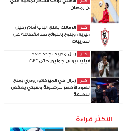
الأهلي يوجه الشكر لمحمد علي
خبر
بن رمضان
الزمالك يغلق الباب أمام رحيل
خبر
«بيزيرا» ويلوح باللوائح ضد انقطاعه عن
التدريبات
ريال مدريد يجدد عقد
خبر
فينيسيوس جونيور حتى 2032
زلزال في الميركاتو: رودري يمنح
خبر
الضوء الأخضر لبرشلونة وسيتي يخفض
التكلفة
الأكثر قراءة