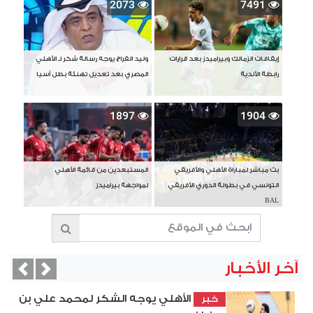
2073
7491
إيقافات الزمالك وبيراميدز بعد قرارات
وليد الفراج يوجه رسالة شكر لـ الأهلي
رابطة الأندية
المصري بعد تعديل تهنئة بطل آسيا
1897
1904
بث مباشر لمباراة الأهلي والأفريقي
المستبعدين من قائمة الأهلي
التونسي في بطولة الدوري الأفريقي
لمواجهة بيراميدز
BAL
آخر الأخبار
vious
Next
الأهلي يوجه الشكر لمحمد علي بن
خبر