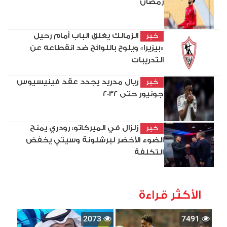
رمضان
الزمالك يغلق الباب أمام رحيل
خبر
«بيزيرا» ويلوح باللوائح ضد انقطاعه عن
التدريبات
ريال مدريد يجدد عقد فينيسيوس
خبر
جونيور حتى 2032
زلزال في الميركاتو: رودري يمنح
خبر
الضوء الأخضر لبرشلونة وسيتي يخفض
التكلفة
الأكثر قراءة
2073
7491