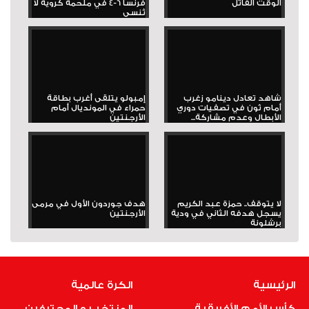
الوقت القاتل
فرنسا 6-4 في ملحمة كروية لا
تُنسى
شاهد تعادل دينامو زغرب
إمبولو يتلقى أغرب بطاقة
أمام ثون في تصفيات دوري
حمراء في المونديال أمام
الأبطال وعدم مشاركة...
الأرجنتين
لا يتوقف.. حمزة عبد الكريم
هدف جوردون الأول في مرمى
يسجل هدفه الثاني في ودية
الأرجنتين
برشلونة
الرئيسية
الكرة عالمية
كأس الأمم الأفريقية
المنتخب و المحترفين