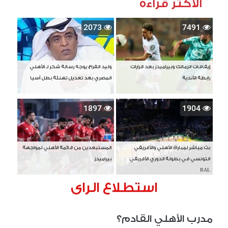
الأكثر قراءة
2073
7491
إيقافات الزمالك وبيراميدز بعد قرارات
وليد الفراج يوجه رسالة شكر لـ الأهلي
رابطة الأندية
المصري بعد تعديل تهنئة بطل آسيا
1897
1904
بث مباشر لمباراة الأهلي والأفريقي
المستبعدين من قائمة الأهلي لمواجهة
التونسي في بطولة الدوري الأفريقي
بيراميدز
BAL
استطلاع الراى
مدرب الأهلي القادم؟