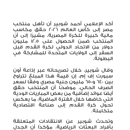
أكد الإعلامي أحمد شوبير أن تأهل منتخب
مصر إلى كأس العالم 2026 حقق مكاسب
مالية كبيرة للكرة المصرية، مشيرًا إلى أن
المنتخب ضمن الحصول على 12.5 مليون
دولار من الاتحاد الدولي لكرة القدم قبل
السفر إلى الولايات المتحدة للمشاركة في
البطولة
.
وقال شوبير، خلال تصريحاته عبر إذاعة أون
سبورت إف إم، إن قيمة هذا المبلغ تتراوح
بين 640 و650 مليون جنيه مصري وفقًا لسعر
الصرف الحالي، موضحًا أن المنتخب حقق
أيضًا عوائد إضافية من بعض المباريات الودية
التي خاضها خلال الفترة الماضية، ما يعكس
تحول كرة القدم إلى صناعة اقتصادية
متكاملة
.
وتحدث شوبير عن الانتقادات المتعلقة
بأفراد البعثات الرياضية، مؤكدًا أن الجدل