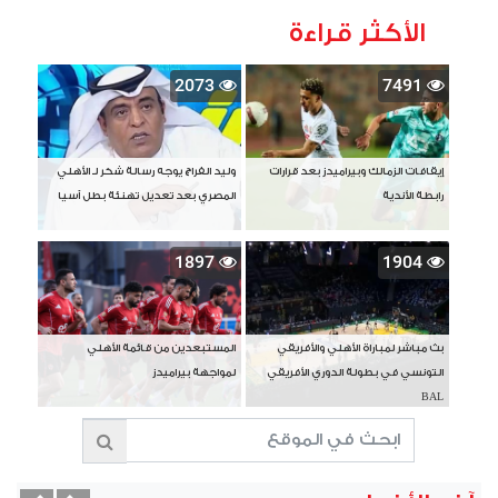
الأكثر قراءة
2073
7491
إيقافات الزمالك وبيراميدز بعد قرارات
وليد الفراج يوجه رسالة شكر لـ الأهلي
رابطة الأندية
المصري بعد تعديل تهنئة بطل آسيا
1897
1904
بث مباشر لمباراة الأهلي والأفريقي
المستبعدين من قائمة الأهلي
التونسي في بطولة الدوري الأفريقي
لمواجهة بيراميدز
BAL