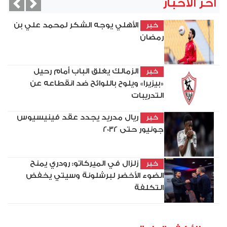
آخر الأخبار
vious
Next
الأهلي يوجه الشكر لمحمد علي بن
خبر
رمضان
الزمالك يغلق الباب أمام رحيل
خبر
«بيزيرا» ويلوح باللوائح ضد انقطاعه عن
التدريبات
ريال مدريد يجدد عقد فينيسيوس
خبر
جونيور حتى 2032
زلزال في الميركاتو: رودري يمنح
خبر
الضوء الأخضر لبرشلونة وسيتي يخفض
التكلفة