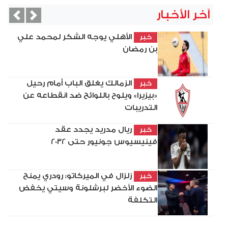
آخر الأخبار
vious
Next
الأهلي يوجه الشكر لمحمد علي
خبر
بن رمضان
الزمالك يغلق الباب أمام رحيل
خبر
«بيزيرا» ويلوح باللوائح ضد انقطاعه عن
التدريبات
ريال مدريد يجدد عقد
خبر
فينيسيوس جونيور حتى 2032
زلزال في الميركاتو: رودري يمنح
خبر
الضوء الأخضر لبرشلونة وسيتي يخفض
التكلفة