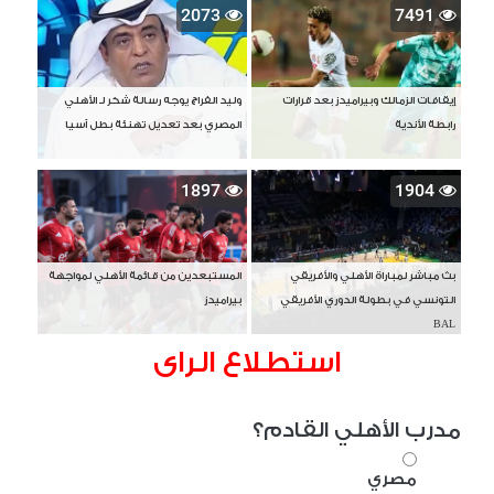
2073
7491
إيقافات الزمالك وبيراميدز بعد قرارات
وليد الفراج يوجه رسالة شكر لـ الأهلي
رابطة الأندية
المصري بعد تعديل تهنئة بطل آسيا
1897
1904
بث مباشر لمباراة الأهلي والأفريقي
المستبعدين من قائمة الأهلي لمواجهة
التونسي في بطولة الدوري الأفريقي
بيراميدز
BAL
استطلاع الراى
مدرب الأهلي القادم؟
مصري