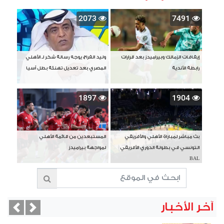
2073
7491
إيقافات الزمالك وبيراميدز بعد قرارات
وليد الفراج يوجه رسالة شكر لـ الأهلي
رابطة الأندية
المصري بعد تعديل تهنئة بطل آسيا
1897
1904
بث مباشر لمباراة الأهلي والأفريقي
المستبعدين من قائمة الأهلي
التونسي في بطولة الدوري الأفريقي
لمواجهة بيراميدز
BAL
آخر الأخبار
vious
Next