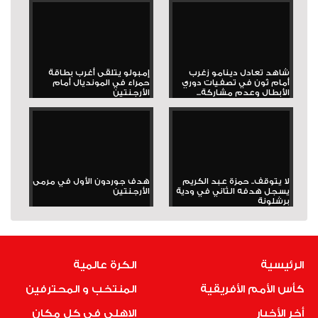
شاهد تعادل دينامو زغرب
إمبولو يتلقى أغرب بطاقة
أمام ثون في تصفيات دوري
حمراء في المونديال أمام
الأبطال وعدم مشاركة...
الأرجنتين
لا يتوقف.. حمزة عبد الكريم
هدف جوردون الأول في مرمى
يسجل هدفه الثاني في ودية
الأرجنتين
برشلونة
الرئيسية
الكرة عالمية
كأس الأمم الأفريقية
المنتخب و المحترفين
أخر الأخبار
الاهلى فى كل مكان