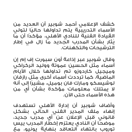
كشف الإعلامي أحمد شوبير أن العديد من
الأسماء التدريبية يتم تداولها حاليًا لتولي
القيادة الفنية للنادي الأهلي، مؤكدًا أن ما
يُثار بشأن المدرب الجديد ما زال في إطار
الترشيحات والتكهنات
.
وقال شوبير عبر إذاعة أون سبورت إف إم إن
أسماء مثل الحسين عموتة ووليد الركراكي
وميجيل كاردوزو تم تداولها خلال الأيام
الماضية، كما ترددت أسماء أخرى مثل رازفان
لوشيسكو ومارك فان بوميل، مشيرًا إلى أنه
لا يمتلك معلومات مؤكدة بشأن أي من
هذه الأسماء حتى الآن
.
وأضاف شوبير أن إدارة الأهلي تستهدف
إنهاء ملف المدير الفني الحالي بشكل
قانوني قبل الإعلان عن أي مدرب جديد،
موضحًا أن النادي يعتزم إخطار المدرب ييس
توروب بانتهاء التعاقد بنهاية يونيو، مع