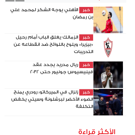
vious
Next
الأهلي يوجه الشكر لمحمد علي
خبر
بن رمضان
الزمالك يغلق الباب أمام رحيل
خبر
«بيزيرا» ويلوح باللوائح ضد انقطاعه عن
التدريبات
ريال مدريد يجدد عقد
خبر
فينيسيوس جونيور حتى 2032
زلزال في الميركاتو: رودري يمنح
خبر
الضوء الأخضر لبرشلونة وسيتي يخفض
التكلفة
الأكثر قراءة