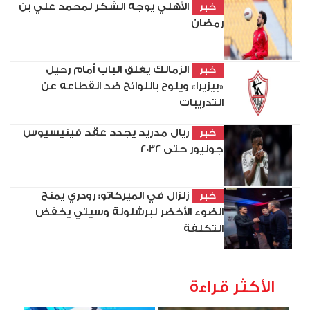
الأهلي يوجه الشكر لمحمد علي بن
خبر
رمضان
الزمالك يغلق الباب أمام رحيل
خبر
«بيزيرا» ويلوح باللوائح ضد انقطاعه عن
التدريبات
ريال مدريد يجدد عقد فينيسيوس
خبر
جونيور حتى 2032
زلزال في الميركاتو: رودري يمنح
خبر
الضوء الأخضر لبرشلونة وسيتي يخفض
التكلفة
الأكثر قراءة