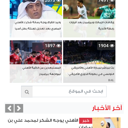
2073
7491
إيقافات الزمالك وبيراميدز بعد قرارات
وليد الفراج يوجه رسالة شكر لـ الأهلي
رابطة الأندية
المصري بعد تعديل تهنئة بطل آسيا
1897
1904
بث مباشر لمباراة الأهلي والأفريقي
المستبعدين من قائمة الأهلي
التونسي في بطولة الدوري الأفريقي
لمواجهة بيراميدز
BAL
آخر الأخبار
vious
Next
الأهلي يوجه الشكر لمحمد علي بن
خبر
رمضان