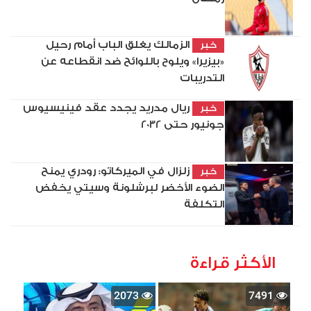
الزمالك يغلق الباب أمام رحيل
خبر
«بيزيرا» ويلوح باللوائح ضد انقطاعه عن
التدريبات
ريال مدريد يجدد عقد فينيسيوس
خبر
جونيور حتى 2032
زلزال في الميركاتو: رودري يمنح
خبر
الضوء الأخضر لبرشلونة وسيتي يخفض
التكلفة
الأكثر قراءة
2073
7491