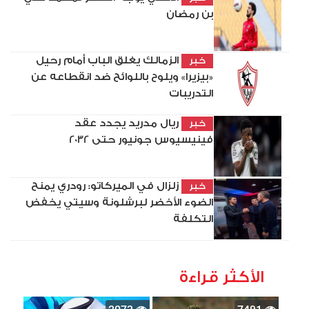
بن رمضان
الزمالك يغلق الباب أمام رحيل
خبر
«بيزيرا» ويلوح باللوائح ضد انقطاعه عن
التدريبات
ريال مدريد يجدد عقد
خبر
فينيسيوس جونيور حتى 2032
زلزال في الميركاتو: رودري يمنح
خبر
الضوء الأخضر لبرشلونة وسيتي يخفض
التكلفة
الأكثر قراءة