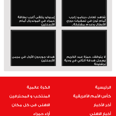
شاهد تعادل دينامو زغرب
إمبولو يتلقى أغرب بطاقة
أمام ثون في تصفيات دوري
حمراء في المونديال أمام
الأبطال وعدم مشاركة...
الأرجنتين
لا يتوقف.. حمزة عبد الكريم
هدف جوردون الأول في مرمى
يسجل هدفه الثاني في ودية
الأرجنتين
برشلونة
الرئيسية
الكرة عالمية
كأس الأمم الأفريقية
المنتخب و المحترفين
أخر الأخبار
الاهلى فى كل مكان
أخبار الاهلى
أراء حمراء