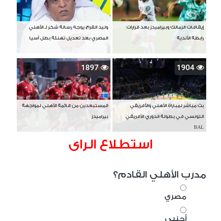
إيقافات الزمالك وبيراميدز بعد قرارات
وليد الفراج يوجه رسالة شكر لـ الأهلي
رابطة الأندية
المصري بعد تعديل تهنئة بطل آسيا
1897
1904
بث مباشر لمباراة الأهلي والأفريقي
المستبعدين من قائمة الأهلي لمواجهة
التونسي في بطولة الدوري الأفريقي
بيراميدز
BAL
استطلاع الراى
مدرب الأهلي القادم؟
مصري
أجنبي