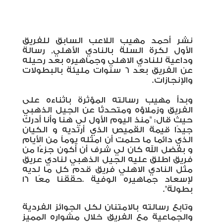
نشر أحمد مهيب اللاعب السابق للفريق
الأول لكرة السلة بالنادي الأهلي, رسالة
وداعية للنادي الاهلي وجماهيره بعد رحيله
عن الفريق بعد 6 سنوات مليئة بالبطولات
والإنجازات.
وبدأ مهيب رسالته المؤثرة باثناءه على
الفريق وزملاؤه ومتحدثًا عن الجيل الذهبي
حيث قال: "منذ اليوم الأول لي هنا وأنا أدرك
جيدًا قيمة القميص الذي أرتديه و الكيان
الذي دائما ما حلمت أن امثله يوماً من الأيام
و بفضل الله كان لي شرف أن أكون جزءًا من
فريق اطلق عليه الجيل الذهبي لنادي عريق
مثل النادي الاهلي فريق قدم كل ما لديه
لإسعاد جماهيره الوفية
.
حققنا معًا ١٦
بطولة".
وتابع رسالته بالامتنان لكل الجوائز الفردية
والجماعية مع الفريق خلال مشواره المميز