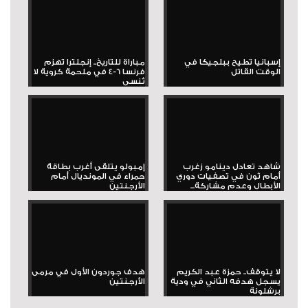
إسبانيا تطيح ببلجيكا في
مباراة للتاريخ.. إنجلترا تهزم
الوقت القاتل
فرنسا 6-4 في ملحمة كروية لا
تُنسى
شاهد تعادل دينامو زغرب
إمبولو يتلقى أغرب بطاقة
أمام ثون في تصفيات دوري
حمراء في المونديال أمام
الأبطال وعدم مشاركة...
الأرجنتين
لا يتوقف.. حمزة عبد الكريم
هدف جوردون الأول في مرمى
يسجل هدفه الثاني في ودية
الأرجنتين
برشلونة