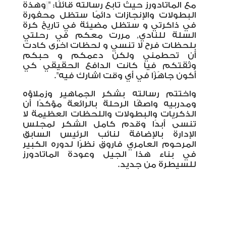
مع الماتادورز حيث تابع رسالته قائلًا: "
وهذة
البطولات والإنجازات دائمًا ستظل محفورة
في ذاكرتي و ستظل مضيئة في تاريخ كرة
السلة للنادي,
مررت معكم في رحلتي
بلحظات فرح لا تنسي و لحظات اخرى كادت
أن تحطمني ولكن دعمكم و حبكم
وثقتكم فيا كانت الدافع الحقيقي كي
أكون جاهًزًا في أي وقت اشارك فيه".
واختتم رسالته بشكر الجماهير وزملاؤه
ومدربيه واصفًا الرحلة بالرائعة مؤكدًا أن
الذكريات والبطولات واللحظات العظيمة لا
تنسى أبدًا وقدم كامل الشكر لمجلس
الإدارة بالإضافة لنائب الرئيس السابق
المرحوم العامري فاروق نظرًا لدوره الكبير
في بناء هذا الجيل وعودة الماتادورز
للسيطرة من جديد.