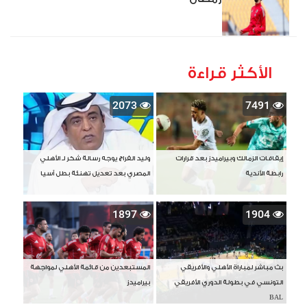
الأكثر قراءة
2073
7491
إيقافات الزمالك وبيراميدز بعد قرارات
وليد الفراج يوجه رسالة شكر لـ الأهلي
رابطة الأندية
المصري بعد تعديل تهنئة بطل آسيا
1897
1904
بث مباشر لمباراة الأهلي والأفريقي
المستبعدين من قائمة الأهلي لمواجهة
التونسي في بطولة الدوري الأفريقي
بيراميدز
BAL