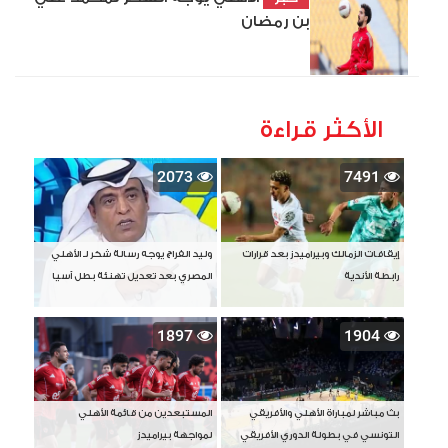
بن رمضان
الأكثر قراءة
2073
7491
إيقافات الزمالك وبيراميدز بعد قرارات
وليد الفراج يوجه رسالة شكر لـ الأهلي
رابطة الأندية
المصري بعد تعديل تهنئة بطل آسيا
1897
1904
بث مباشر لمباراة الأهلي والأفريقي
المستبعدين من قائمة الأهلي
التونسي في بطولة الدوري الأفريقي
لمواجهة بيراميدز