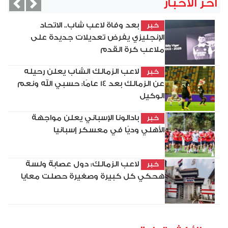
آخر الأخبار
vious
Next
بعد وفاة لاعب شاب.. الاتحاد
خبر
الإنجليزي يفرض تعديلات جديدة على
ملاعب كرة القدم
لاعب الزمالك الشاب يعلن رحيله
خبر
عن الزمالك بعد 14 عامًا: حسبي الله ونعم
الوكيل
بادالونا الإسباني يعلن مواجهة
خبر
الأهلي وديًا في معسكر إسبانيا
لاعب الزمالك: دول عصابة ولسة
خبر
هحكي كل كبيرة وصغيرة حصلت معايا