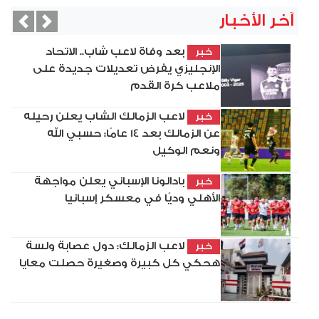
آخر الأخبار
vious
Next
بعد وفاة لاعب شاب.. الاتحاد
خبر
الإنجليزي يفرض تعديلات جديدة على
ملاعب كرة القدم
لاعب الزمالك الشاب يعلن رحيله
خبر
عن الزمالك بعد 14 عامًا: حسبي الله
ونعم الوكيل
بادالونا الإسباني يعلن مواجهة
خبر
الأهلي وديًا في معسكر إسبانيا
لاعب الزمالك: دول عصابة ولسة
خبر
هحكي كل كبيرة وصغيرة حصلت معايا