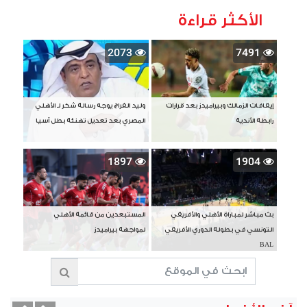
الأكثر قراءة
2073
7491
إيقافات الزمالك وبيراميدز بعد قرارات
وليد الفراج يوجه رسالة شكر لـ الأهلي
رابطة الأندية
المصري بعد تعديل تهنئة بطل آسيا
1897
1904
بث مباشر لمباراة الأهلي والأفريقي
المستبعدين من قائمة الأهلي
التونسي في بطولة الدوري الأفريقي
لمواجهة بيراميدز
BAL