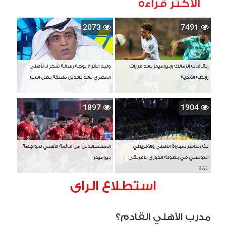
الأكثر قراءة
2073
7491
إيقافات الزمالك وبيراميدز بعد قرارات
وليد الفراج يوجه رسالة شكر لـ الأهلي
رابطة الأندية
المصري بعد تعديل تهنئة بطل آسيا
1897
1904
بث مباشر لمباراة الأهلي والأفريقي
المستبعدين من قائمة الأهلي لمواجهة
التونسي في بطولة الدوري الأفريقي
بيراميدز
BAL
استطلاع الراى
مدرب الأهلي القادم؟