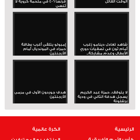
الوقت القاتل
فرنسا 6-4 في ملحمة كروية لا
تُنسى
شاهد تعادل دينامو زغرب
إمبولو يتلقى أغرب بطاقة
أمام ثون في تصفيات دوري
حمراء في المونديال أمام
الأبطال وعدم مشاركة...
الأرجنتين
لا يتوقف.. حمزة عبد الكريم
هدف جوردون الأول في مرمى
يسجل هدفه الثاني في ودية
الأرجنتين
برشلونة
الرئيسية
الكرة عالمية
كأس الأمم الأفريقية
المنتخب و المحترفين