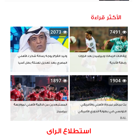
الأكثر قراءة
2073
7491
إيقافات الزمالك وبيراميدز بعد قرارات
وليد الفراج يوجه رسالة شكر لـ الأهلي
رابطة الأندية
المصري بعد تعديل تهنئة بطل آسيا
1897
1904
بث مباشر لمباراة الأهلي والأفريقي
المستبعدين من قائمة الأهلي لمواجهة
التونسي في بطولة الدوري الأفريقي
بيراميدز
BAL
استطلاع الراى