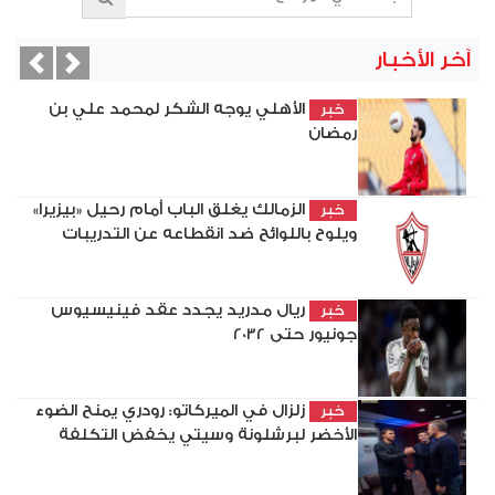
آخر الأخبار
vious
Next
الأهلي يوجه الشكر لمحمد علي بن
خبر
رمضان
الزمالك يغلق الباب أمام رحيل «بيزيرا»
خبر
ويلوح باللوائح ضد انقطاعه عن التدريبات
ريال مدريد يجدد عقد فينيسيوس
خبر
جونيور حتى 2032
زلزال في الميركاتو: رودري يمنح الضوء
خبر
الأخضر لبرشلونة وسيتي يخفض التكلفة