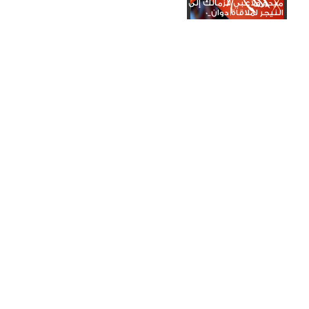
ميدو ولاعبي الزمالك إلى
النيجر لملاقاة دوان_0