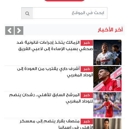
آخر الأخبار
vious
Next
الزمالك يتخذ إجراءات قانونية ضد
خبر
صحفي بسبب الإساءة إلى لاعبي الفريق
أشرف داري يقترب من العودة إلى
خبر
الوداد المغربي
المرشح السابق للأهلي.. رشدان ينضم
خبر
للوداد المغربي
منصف بقرار ينضم إلى معسكر
خبر
الأهلي في إسبانيا