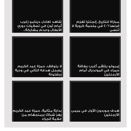
مباراة للتاريخ.. إنجلترا تهزم
شاهد تعادل دينامو زغرب
فرنسا 6-4 في ملحمة كروية لا
أمام ثون في تصفيات دوري
تُنسى
الأبطال وعدم مشاركة...
إمبولو يتلقى أغرب بطاقة
لا يتوقف.. حمزة عبد الكريم
حمراء في المونديال أمام
يسجل هدفه الثاني في ودية
الأرجنتين
برشلونة
هدف جوردون الأول في مرمى
بداية مثالية.. حمزة عبد الكريم
الأرجنتين
يهز شباك برمنجهام من
علامة الجزاء