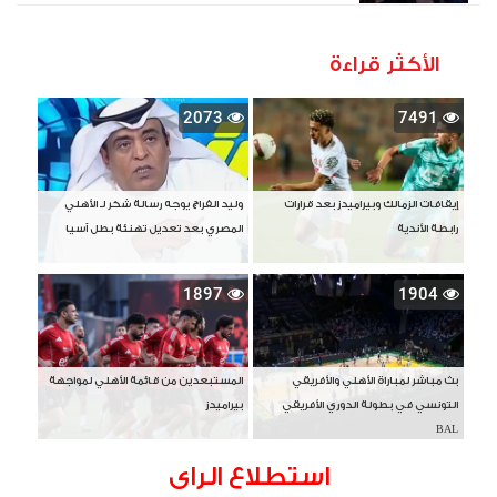
الأكثر قراءة
2073
7491
إيقافات الزمالك وبيراميدز بعد قرارات
وليد الفراج يوجه رسالة شكر لـ الأهلي
رابطة الأندية
المصري بعد تعديل تهنئة بطل آسيا
1897
1904
بث مباشر لمباراة الأهلي والأفريقي
المستبعدين من قائمة الأهلي لمواجهة
التونسي في بطولة الدوري الأفريقي
بيراميدز
BAL
استطلاع الراى