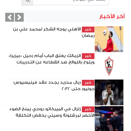
آخر الأخبار
vious
Next
الأهلي يوجه الشكر لمحمد علي بن
خبر
رمضان
الزمالك يغلق الباب أمام رحيل «بيزيرا»
خبر
ويلوح باللوائح ضد انقطاعه عن التدريبات
ريال مدريد يجدد عقد فينيسيوس
خبر
جونيور حتى 2032
زلزال في الميركاتو: رودري يمنح الضوء
خبر
الأخضر لبرشلونة وسيتي يخفض التكلفة