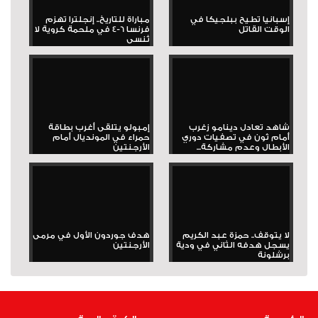
إسبانيا تطيح ببلجيكا في
مباراة للتاريخ.. إنجلترا تهزم
الوقت القاتل
فرنسا 6-4 في ملحمة كروية لا
تُنسى
شاهد تعادل دينامو زغرب
إمبولو يتلقى أغرب بطاقة
أمام ثون في تصفيات دوري
حمراء في المونديال أمام
الأبطال وعدم مشاركة...
الأرجنتين
لا يتوقف.. حمزة عبد الكريم
هدف جوردون الأول في مرمى
يسجل هدفه الثاني في ودية
الأرجنتين
برشلونة